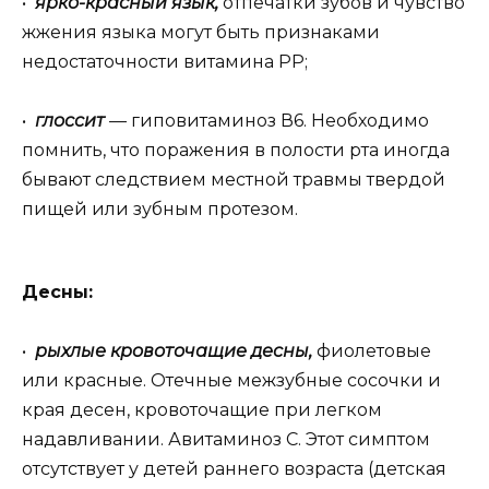
•
ярко-красный язык,
отпечатки зубов и чувство
жжения языка могут быть признаками
недостаточности витамина РР;
•
глоссит
— гиповитаминоз В6. Необходимо
помнить, что поражения в полости рта иногда
бывают следствием местной травмы твердой
пищей или зубным протезом.
Десны:
•
рыхлые кровоточащие десны,
фиолетовые
или красные. Отечные межзубные сосочки и
края десен, кровоточащие при легком
надавливании. Авитаминоз С. Этот симптом
отсутствует у детей раннего возраста (детская