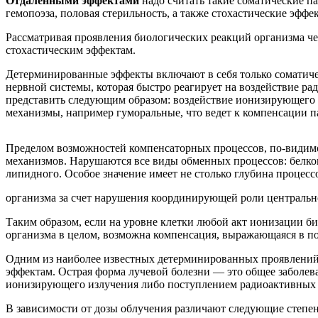
Отдаленными эффектами
надо считать такие соматические п
гемопоэза, половая стерильность, а также стохастические эфф
Рассматривая проявления биологических реакций организма ч
стохастическим эффектам.
Детерминированные эффекты включают в себя только соматиче
нервной системы, которая быстро реагирует на воздействие р
представить следующим образом: воздействие ионизирующего и
механизмы, например гуморальные, что ведет к компенсации п
Пределом возможностей компенсаторных процессов, по-видимо
механизмов. Нарушаются все виды обменных процессов: белков
липидного. Особое значение имеет не столько глубина процесс
организма за счет нарушения координирующей роли центральн
Таким образом, если на уровне клетки любой акт ионизации био
организма в целом, возможна компенсация, выражающаяся в п
Одним из наиболее известных детерминированных проявлений
эффектам. Острая форма лучевой болезни — это общее заболе
ионизирующего излучения либо поступлением радиоактивных в
В зависимости от дозы облучения различают следующие степе