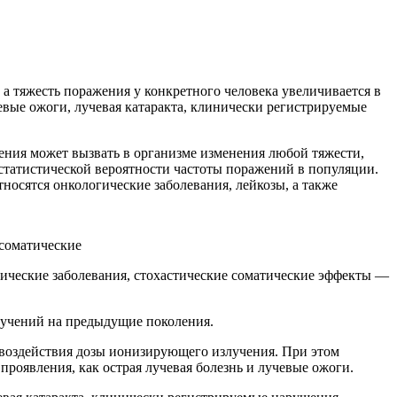
а тяжесть поражения у конкретного человека увеличивается в
евые ожоги, лучевая катаракта, клинически регистрируемые
учения может вызвать в организме изменения любой тяжести,
 статистической вероятности частоты поражений в популяции.
осятся онкологические заболевания, лейкозы, а также
 соматические
огические заболевания, стохастические соматические эффекты —
лучений на предыдущие поколения.
о воздействия дозы ионизирующего излучения. При этом
 проявления, как острая лучевая болезнь и лучевые ожоги.