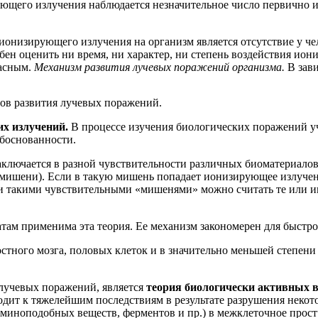
щего излучения наблюдается незначительное число первично ио
онизирующего излучения на организм является отсутствие у чел
бен оценить ни время, ни характер, ни степень воздействия ио
пасным.
Механизм развития лучевых поражений организма.
В зав
пов развития лучевых поражений.
их излучений.
В процессе изучения биологических поражений 
боснованности.
ключается в разной чувствительности различных биоматериалов 
мишени). Если в такую мишень попадает ионизирующее излучени
гии такими чувствительными «мишенями» можно считать те или 
атам применима эта теория. Ее механизм закономерен для быстро
стного мозга, половых клеток и в значительно меньшей степени
 лучевых поражений, является
теория биологически активных 
ит к тяжелейшим последствиям в результате разрушения некото
таминоподобных веществ, ферментов и пр.) в межклеточное про