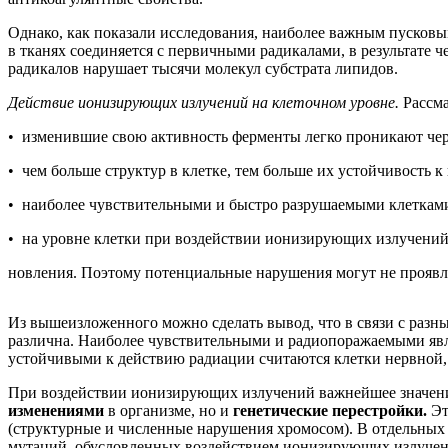
Однако, как показали исследования, наиболее важным пусковы
в тканях соединяется с первичными радикалами, в результате
радикалов нарушает тысячи молекул субстрата липидов.
Действие ионизирующих излучений на клеточном уровне.
Рассма
• изменившие свою активность ферменты легко проникают чере
• чем больше структур в клетке, тем больше их устойчивость
• наиболее чувствительными и быстро разрушаемыми клеткам
• на уровне клетки при воздействии ионизирующих излучений 
новления. Поэтому потенциальные нарушения могут не проявля
Из вышеизложенного можно сделать вывод, что в связи с разн
различна. Наиболее чувствительными и радиопоражаемыми явл
устойчивыми к действию радиации считаются клетки нервной, 
При воздействии ионизирующих излучений важнейшее значение
изменениями
в организме, но и
генетические перестройки.
Эт
(структурные и численные нарушения хромосом). В отдельны
мутаций, обусловленных воздействием ионизирующих излучени