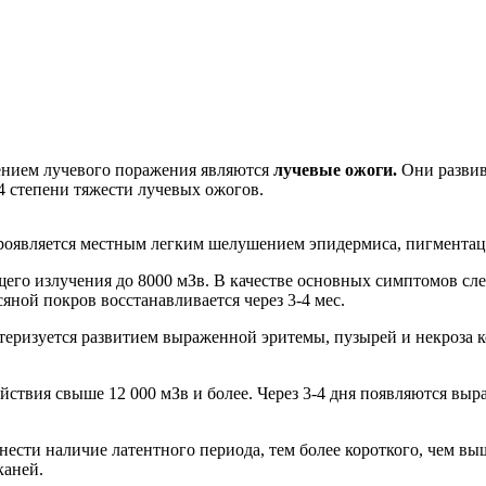
нием лучевого поражения являются
лучевые ожоги.
Они развив
 степени тяжести лучевых ожогов.
 Проявляется местным легким шелушением эпидермиса, пигмента
его излучения до 8000 мЗв. В качестве основных симптомов след
яной покров восстанавливается через 3-4 мес.
ктеризуется развитием выраженной эритемы, пузырей и некроза к
йствия свыше 12 000 мЗв и более. Через 3-4 дня появляются выр
сти наличие латентного периода, тем более короткого, чем выше
каней.