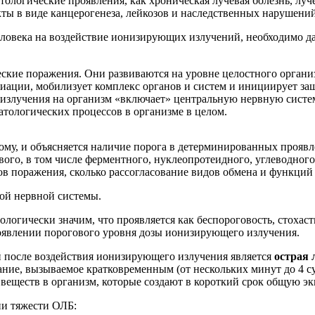
атологические проявления, как хроническая лучевая болезнь, лу
екты в виде канцерогенеза, лейкозов и наследственных нарушений
еловека на воздействие ионизирующих излучений, необходимо 
ские поражения. Они развиваются на уровне целостного органи
адиации, мобилизует комплекс органов и систем и инициирует 
злучения на организм «включает» центральную нервную систему,
атологических процессов в организме в целом.
му, и объясняется наличие порога в детерминированных прояв
ого, в том числе ферментного, нуклеопротеидного, углеводног
ов поражения, сколько рассогласование видов обмена и функций
ой нервной системы.
логически значим, что проявляется как беспороговость, стохаст
оявлении порогового уровня дозы ионизирующего излучения.
 после воздействия ионизирующего излучения является
острая 
вание, вызываемое кратковременным (от нескольких минут до 4
еществ в организм, которые создают в короткий срок общую эк
ни тяжести ОЛБ: