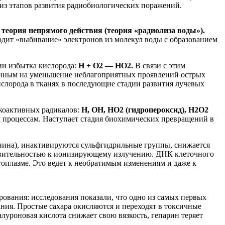
 из этапов развития радиобиологических поражений.
я
теория непрямого действия (теория «радиолиза воды»).
одит «выбивание» электронов из молекул воды с образованием
ии избытка кислорода:
Н + О2 — НО2.
В связи с этим
ленным на уменьшение неблагоприятных проявлений острых
ислорода в тканях в последующие стадии развития лучевых
окоактивных радикалов:
Н, ОН, НО2 (гидропероксид), Н2О2
 процессам. Наступает стадия биохимических превращений в
нина), инактивируются сульфгидрильные группы, снижается
ствительностью к ионизирующему излучению. ДНК клеточного
оплазме. Это ведет к необратимым изменениям и даже к
ования: исследования показали, что одно из самых первых
ния. Простые сахара окисляются и переходят в токсичные
уроновая кислота снижает свою вязкость, гепарин теряет