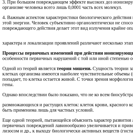
3. При большом повреждающем эффекте высоких доз ионизирую
организме человека всего лишь 0,0001 часть всех молекул.
4. Важным аспектом характеристики биологического действия и
этой энергии. Человек субъективно органолептически не спосо
повреждающего действия делает этот вид излучения крайне о
характера и локализации проявлений различают несколько эта
Процессы первичных изменений при действии ионизирующ
особенности первичных нарушений с той или иной степенью о
Одной из теорий является
теория мишени.
Сущность теории за
клетках организма имеются наиболее чувствительные объемы (
попадает, то клетка остается живой. С точки зрения морфоло
гены.
Однако впоследствии было показано, что не ко всем биосубстр
размножающихся и растущих клеток: клеток крови, красного ко
быть применима лишь для частных условий.
Еще одной теорией, пытающейся объяснить характер развития
первичных повреждений лавинообразно увеличивается и привод
лизосом и др., к выходу биологически активных веществ (гис