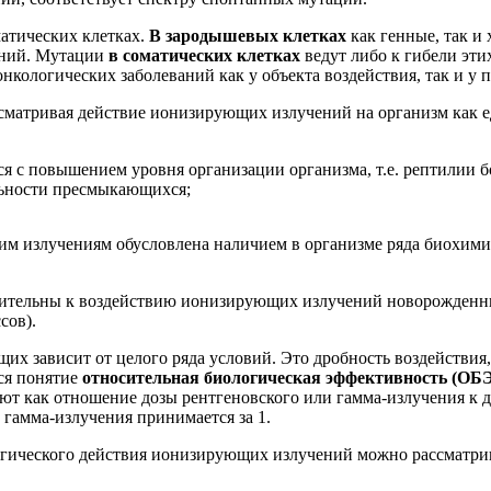
атических клетках.
В зародышевых клетках
как генные, так 
ений. Мутации
в соматических клетках
ведут либо к гибели эти
нкологических заболеваний как у объекта воздействия, так и у
сматривая действие ионизирующих излучений на организм как е
я с повышением уровня организации организма, т.е. рептилии 
льности пресмыкающихся;
им излучениям обусловлена наличием в организме ряда биохим
ствительны к воздействию ионизирующих излучений новорожденн
сов).
 зависит от целого ряда условий. Это дробность воздействия,
тся понятие
относительная биологическая эффективность (ОБЭ
ют как отношение дозы рентгеновского или гамма-излучения к 
гамма-излучения принимается за 1.
ического действия ионизирующих излучений можно рассматрива