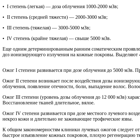
• I степень (легкая) — доза облучения 1000-2000 мЗв;
• II степень (средней тяжести) — 2000-3000 мЗв;
• III степень (тяжелая) — 3000-5000 мЗв;
• IV степень (крайне тяжелая) — свыше 5000 мЗв.
Еще одним детерминированным ранним соматическим проявле
доз ионизирующего излучения на кожные покровы. Выделяют 4
Ожог I степени развивается при дозе облучения до 5000 мЗв.
Ожог II степени возникает после воздействия дозы ионизирующ
облучения, появление отечности, боли, выпадение волос. Волос
Ожог III степени (уровень дозы облучения до 12 000 мЗв) хара
Восстановление тканей длительное, вялое.
Ожог IV степени развивается при дозе местного лучевого возде
некроз кожи и длительно не заживающие трофические язвы.
К общим закономерностям клиники лучевых ожогов следует отне
быстрое изъязвление кожных покровов, плохую регенерацию т