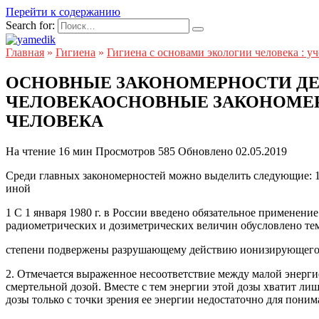
Перейти к содержанию
Search for:
Главная
»
Гигиена
»
Гигиена с основами экологии человека : у
ОСНОВНЫЕ ЗАКОНОМЕРНОСТИ ДЕ
ЧЕЛОВЕКАОСНОВНЫЕ ЗАКОНОМЕР
ЧЕЛОВЕКА
На чтение
16 мин
Просмотров
585
Обновлено
02.05.2019
Среди главных закономерностей можно выделить следующие: 1. 
иной
1 С 1 января 1980 г. в России введено обязательное примене
радиометрических и дозиметрических величин обусловлено тем
степени подвержены разрушающему действию ионизирующего 
2. Отмечается выраженное несоответствие между малой энергие
смертельной дозой. Вместе с тем энергии этой дозы хватит лиш
дозы только с точки зрения ее энергии недостаточно для пони