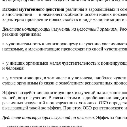
Исходы мутагенного действия
различны в зародышевых и сом
а впоследствии — к нежизнеспособности особей новых покол
характерно проявление новых свойств в виде малигнизации и о
Действие ионизирующих излучений на целостный организм.
Рас
реакции организма:
• чувствительность к ионизирующему излучению увеличиваетс
насекомые, а млекопитающие превосходят по своей чувствите
• у низших организмов малая чувствительность к ионизирующ
и человека;
• у млекопитающих, в том числе и у человека, наиболее чув
старые организмы (в связи с ослаблением репаративных процес
Эффект воздействия ионизирующих излучений на млекопитающих
тканей, вид излучения. В связи с этим в радиобиологии вводи
различных излучений в определенных условиях. ОБЭ определя
вызывающей такой же эффект. При этом ОБЭ рентгеновского и 
Действие ионизирующих излучений на человека.
Эффекты биолог