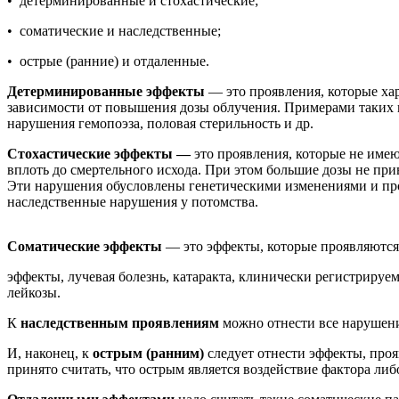
• детерминированные и стохастические;
• соматические и наследственные;
• острые (ранние) и отдаленные.
Детерминированные эффекты
— это проявления, которые ха
зависимости от повышения дозы облучения. Примерами таких п
нарушения гемопоэза, половая стерильность и др.
Стохастические эффекты —
это проявления, которые не имею
вплоть до смертельного исхода. При этом большие дозы не пр
Эти нарушения обусловлены генетическими изменениями и про
наследственные нарушения у потомства.
Соматические эффекты
— это эффекты, которые проявляются
эффекты, лучевая болезнь, катаракта, клинически регистрируе
лейкозы.
К
наследственным проявлениям
можно отнести все нарушен
И, наконец, к
острым (ранним)
следует отнести эффекты, про
принято считать, что острым является воздействие фактора либо