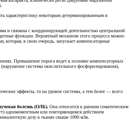
чевая катаракта, клинически регистрируемые нарушения
.
дать характеристику некоторым детерминированным и
зма и связаны с координирующей деятельностью центральной
защитные функции. Вероятный механизм этого процесса можно
 которая, в свою очередь, запускает компенсаторные
лениях. Превышение порога ведет к поломке компенсаторных
о (нарушение системы окислительного фосфорилирования),
ические эффекты, то на уровне системы, а тем более — всего
лучевая болезнь (ОЛБ).
Она относится к ранним соматическим
 сут) одномоментным или повторяющимся действием
вивалентную дозу в тканях свыше 1000 мЗв.