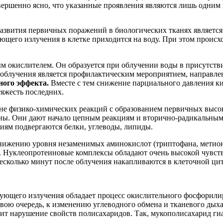
овершенно ясно, что указанные проявления являются лишь одним
азвития первичных поражений в биологических тканях являетс
ющего излучения в клетке приходится на воду. При этом происх
ым окислителем. Он образуется при облучении воды в присутств
я облучения является профилактическим мероприятием, направ
ного эффекта.
Вместе с тем снижение парциального давления к
тяжесть последних.
овне физико-химических реакций с образованием первичных выс
чны. Они дают начало цепным реакциям и вторично-радикальным
ниям подвергаются белки, углеводы, липиды.
снижению уровня незаменимых аминокислот (триптофана, метио
от. Нуклеопротеиновые комплексы обладают очень высокой чув
есколько минут после облучения накапливаются в клеточной цит
ующего излучения обладает процесс окислительного фосфорилир
вою очередь, к изменению углеводного обмена и тканевого дыха
т нарушение свойств полисахаридов. Так, мукополисахарид гиал