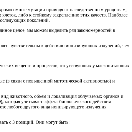
и хромосомные мутации приводят к наследственным уродствам,
х клеток, либо к стойкому закреплению этих качеств. Наиболее
 последующих поколений.
диное целое, мы можем выделить ряд закономерностей в
более чувствительны к действию ионизирующих излучений, чем
ических веществ и процессов, отсутствующих у млекопитающих
ые (в связи с повышенной митотической активностью) и
 вид животного, объем и локализация облучаемых органов и
),
которая учитывает эффект биологического действия
дозе любого другого вида ионизирующего излучения,
ть с 3 позиций. Они могут быть: