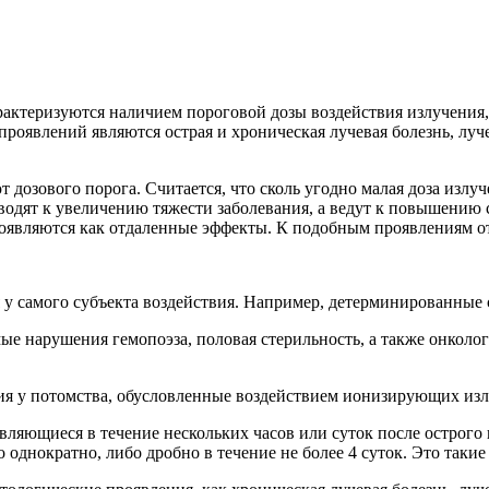
рактеризуются наличием пороговой дозы воздействия излучения, 
роявлений являются острая и хроническая лучевая болезнь, луч
т дозового порога. Считается, что сколь угодно малая доза изл
иводят к увеличению тяжести заболевания, а ведут к повышению
являются как отдаленные эффекты. К подобным проявлениям отн
 у самого субъекта воздействия. Например, детерминированные
мые нарушения гемопоэза, половая стерильность, а также онкол
ия у потомства, обусловленные воздействием ионизирующих из
являющиеся в течение нескольких часов или суток после острог
 однократно, либо дробно в течение не более 4 суток. Это такие