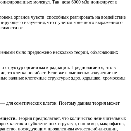
низированных молекул. Так, доза 6000 мЗв ионизирует в
овека органов чувств, способных реагировать на воздействие
низирующего излучения, что с учетом конечного выраженного
исимости от
учеными было предложено несколько теорий, объясняющих
и структур организма к радиации. Предполагается, что в
е, то клетка погибает. Если же в «мишень» излучение не
иные важные клеточные структуры: ядро, ядрышко, хромосомы,
 — для соматических клеток. Поэтому данная теория может
веществ.
Теория предполагает, что количество незначительных
рых клеток и субклеточных структур, например, макрофагов,
странство, последующим проявлениям аутосенсибилизации,