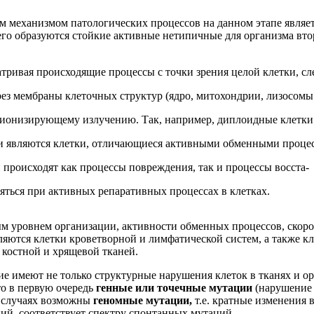
м механизмом патологических процессов на данном этапе являет
 чего образуются стойкие активные нетипичные для организма в
тривая происходящие процессы с точки зрения целой клетки, сл
з мембраны клеточных структур (ядро, митохондрии, лизосомы и
 к ионизирующему излучению. Так, например, диплоидные клетки
и являются клетки, отличающиеся активными обменными процес
происходят как процессы повреждения, так и процессы восста-
ться при активных репаративных процессах в клетках.
ым уровнем организации, активности обменных процессов, скоро
яются клетки кроветворной и лимфатической систем, а также 
костной и хрящевой тканей.
 имеют не только структурные нарушения клеток в тканях и о
о в первую очередь
генные или точечные мутации
(нарушение
х случаях возможны
геномные мутации,
т.е. кратные изменения
й, соответствует спектру спонтанных мутаций.