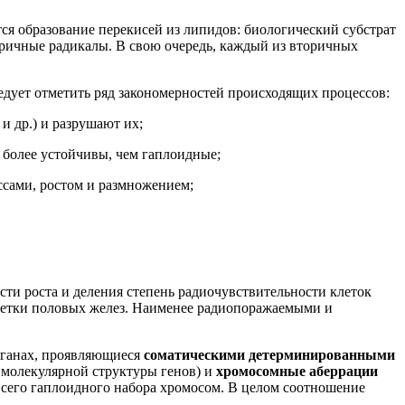
ся образование перекисей из липидов: биологический субстрат
торичные радикалы. В свою очередь, каждый из вторичных
едует отметить ряд закономерностей происходящих процессов:
 др.) и разрушают их;
 более устойчивы, чем гаплоидные;
сами, ростом и размножением;
сти роста и деления степень радиочувствительности клеток
клетки половых желез. Наименее радиопоражаемыми и
рганах, проявляющиеся
соматическими детерминированными
 молекулярной структуры генов) и
хромосомные аберрации
 всего гаплоидного набора хромосом. В целом соотношение