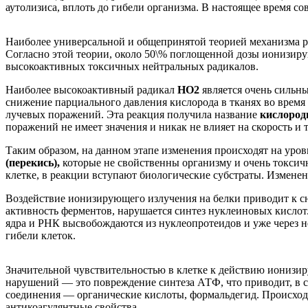
аутолизиса, вплоть до гибели организма. В настоящее время с
Наиболее универсальной и общепринятой теорией механизма р
Согласно этой теории, около 50\% поглощенной дозы ионизиру
высокоактивных токсичных нейтральных радикалов.
Наиболее высокоактивный радикал
НО2
является очень сильн
снижение парциального давления кислорода в тканях во врем
лучевых поражений. Эта реакция получила название
кислород
поражений не имеет значения и никак не влияет на скорость и 
Таким образом, на данном этапе изменения происходят на ур
(перекись),
которые не свойственны организму и очень токси
клетке, в реакции вступают биологические субстраты. Измене
Воздействие ионизирующего излучения на белки приводит к 
активность ферментов, нарушается синтез нуклеиновых кисл
ядра и РНК высвобождаются из нуклеопротеидов и уже через н
гибели клеток.
Значительной чувствительностью в клетке к действию ионизир
нарушений — это повреждение синтеза АТФ, что приводит, в с
соединения — органические кислоты, формальдегид. Происходи
антикоагулянтные свойства.