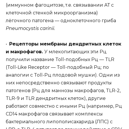
(иммунном фагоцитозе, т.е. связывании АТ с
клеточной стенкой микроорганизма)
лёгочного патогена — одноклеточного гриба
Pneumocystis carinii.
•
Рецепторы мембраны дендритных клеток
и макрофагов.
У млекопитающих эти Рц
получили название Toll-подобных Рц — TLR
(Toll-Like Receptor — Toll-подобный Рц; по
аналогии с Toll-Рц плодовой мушки). Одни из
них непосредственно связывают продукты
патогенов (Рц для маннозы макрофагов, TLR-2,
TLR-9 и TLR дендритных клеток), другие
работают совместно с иными Рц (например, Рц
CD14 макрофагов связывает комплексы
бактериального липополисахарида (ЛПС) с