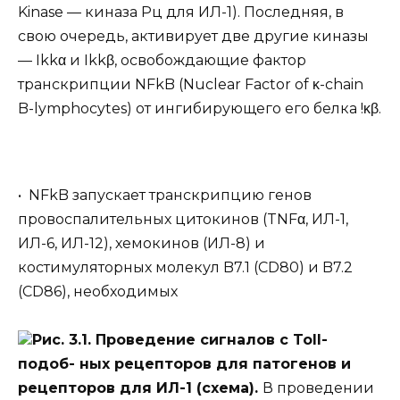
Kinase — киназа Рц для ИЛ-1). Последняя, в
свою очередь, активирует две другие киназы
— Ikkα и Ikkβ, освобождающие фактор
транскрипции NFkB (Nuclear Factor of κ-chain
B-lymphocytes) от ингибирующего его белка !κβ.
• NFkB запускает транскрипцию генов
провоспалительных цитокинов (TNFα, ИЛ-1,
ИЛ-6, ИЛ-12), хемокинов (ИЛ-8) и
костимуляторных молекул B7.1 (CD80) и B7.2
(CD86), необходимых
Рис. 3.1. Проведение сигналов с Toll-
подоб- ных рецепторов для патогенов и
рецепторов для ИЛ-1 (схема).
В проведении