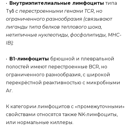
•
Внутриэпителиальные лимфоциты
типа
Tγδ
с перестроенными генами TCR, но
ограниченного разнообразия (связывают
лиганды типа белков теплового шока,
нетипичные нуклеотиды, фосфолипиды, MHC-
IB);
•
B1-лимфоциты
брюшной и плевральной
полостей имеют перестроенные BCR, но
ограниченного разнообразия, с широкой
перекрёстной реактивностью с микробными
Аг.
К категории лимфоцитов с «промежуточными»
свойствами относятся также NK-лимфоциты,
или нормальные киллеры.