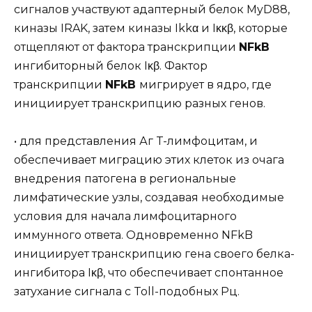
сигналов участвуют адаптерный белок MyD88,
киназы IRAK, затем киназы Ikkα и Iκκβ, которые
отщепляют от фактора транскрипции
NFkB
ингибиторный белок Iκβ. Фактор
транскрипции
NFkB
мигрирует в ядро, где
инициирует транскрипцию разных генов.
• для представления Аг T-лимфоцитам, и
обеспечивает миграцию этих клеток из очага
внедрения патогена в региональные
лимфатические узлы, создавая необходимые
условия для начала лимфоцитарного
иммунного ответа. Одновременно NFkB
инициирует транскрипцию гена своего белка-
ингибитора Iκβ, что обеспечивает спонтанное
затухание сигнала с Toll-подобных Рц.