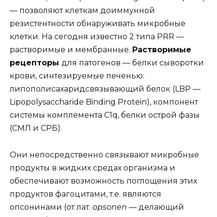
— позволяют клеткам доиммунной
резистентности обнаруживать микробные
клетки. На сегодня известно 2 типа PRR —
растворимые и мембранные.
Растворимые
рецепторы
для патогенов — белки сыворотки
крови, синтезируемые печенью:
липополисахаридсвязывающий белок (LBP —
Lipopolysaccharide Binding Protein), компонент
системы комплемента C1q, белки острой фазы
(СМЛ и СРБ).
Они непосредственно связывают микробные
продукты в жидких средах организма и
обеспечивают возможность поглощения этих
продуктов фагоцитами, т.е. являются
опсонинами (от лат.
opsonen
— делающий