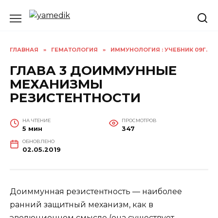
Перейти
к
содержанию
ГЛАВНАЯ
»
ГЕМАТОЛОГИЯ
»
ИММУНОЛОГИЯ : УЧЕБНИК 09Г.
ГЛАВА 3 ДОИММУННЫЕ
МЕХАНИЗМЫ
РЕЗИСТЕНТНОСТИ
НА ЧТЕНИЕ
ПРОСМОТРОВ
5 мин
347
ОБНОВЛЕНО
02.05.2019
Доиммунная резистентность — наиболее
ранний защитный механизм, как в
эволюционном смысле (она существует