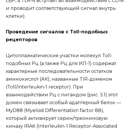
LBP, a TLR-4 вступает во взаимодействие с CD14
и проводит соответствующий сигнал внутрь
клетки).
Проведение сигналов с Toll-подобных
рецепторов
Цитоплазматические участки молекул Toll-
подобных Рц (а также Рц для ИЛ-1) содержат
характерные последовательности остатков
аминокислот (АК), названные TIR-доменом
(Toll/Interleukin-1 receptor). При
взаимодействии Рц с лигандом (рис. 3.1) этот
домен связывает особый адаптерный белок —
MyD88 (Myeloid Differentiation factor 88),
который активирует серин/треониновую
киназу IRAK (Interleukin-1 Receptor-Associated