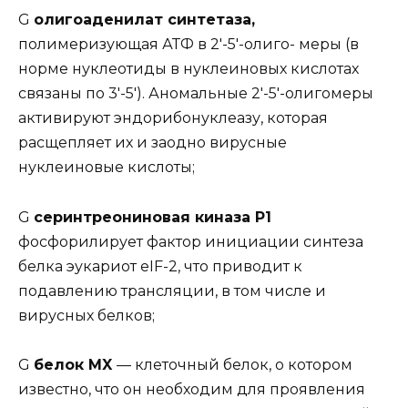
G
олигоаденилат синтетаза,
полимеризующая АТФ в 2′-5′-олиго- меры (в
норме нуклеотиды в нуклеиновых кислотах
связаны по 3′-5′). Аномальные 2′-5′-олигомеры
активируют эндорибонуклеазу, которая
расщепляет их и заодно вирусные
нуклеиновые кислоты;
G
серинтреониновая киназа Р1
фосфорилирует фактор инициации синтеза
белка эукариот eIF-2, что приводит к
подавлению трансляции, в том числе и
вирусных белков;
G
белок MX
— клеточный белок, о котором
известно, что он необходим для проявления