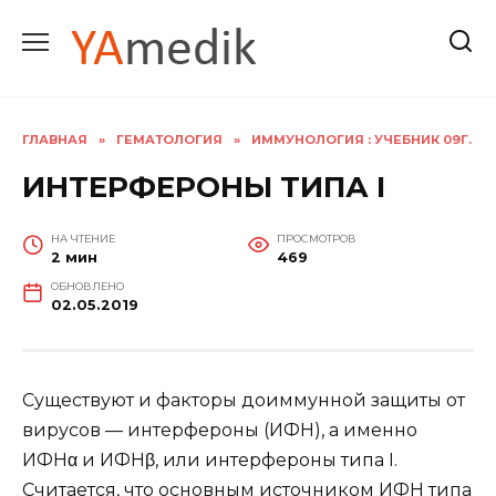
Перейти
к
содержанию
ГЛАВНАЯ
»
ГЕМАТОЛОГИЯ
»
ИММУНОЛОГИЯ : УЧЕБНИК 09Г.
ИНТЕРФЕРОНЫ ТИПА I
НА ЧТЕНИЕ
ПРОСМОТРОВ
2 мин
469
ОБНОВЛЕНО
02.05.2019
Существуют и факторы доиммунной защиты от
вирусов — интерфероны (ИФН), а именно
ИФНα и ИФНβ, или интерфероны типа I.
Считается, что основным источником ИФН типа