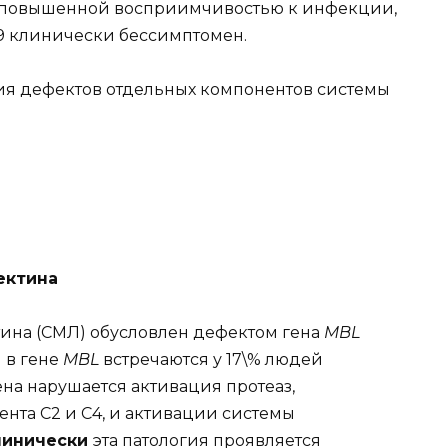
с повышенной восприимчивостью к инфекции,
9 клинически бессимптомен.
я дефектов отдельных компонентов системы
ектина
ина (СМЛ) обусловлен дефектом гена
MBL
 в гене
MBL
встречаются у 17\% людей
на нарушается активация протеаз,
та C2 и C4, и активации системы
линически
эта патология проявляется