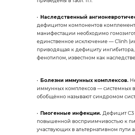
приведены в табл. 11.1.
•
Наследственный ангионевротичес
дефицитом компонентов комплемента,
манифестации необходимо гомозиготн
единственное исключение — C1inh (ин
приводящая к дефициту ингибитора, 
фенотипом, известном как наследств
•
Болезни иммунных комплексов.
Н
иммунных комплексов
—
системных в
обобщённо называют синдромом сист
•
Пиогенные инфекции.
Дефицит C3 
повышенной восприимчивостью к пи
участвующих в альтернативном пути 