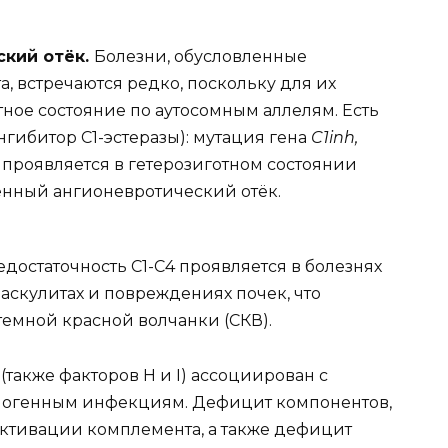
кий отёк.
Болезни, обусловленные
 встречаются редко, поскольку для их
ое состояние по аутосомным аллелям. Есть
гибитор C1-эстеразы): мутация гена
C1inh,
проявляется в гетерозиготном состоянии
енный ангионевротический отёк.
едостаточность C1-C4 проявляется в болезнях
аскулитах и повреждениях почек, что
емной красной волчанки (СКВ).
(также факторов H и I) ассоциирован с
огенным инфекциям. Дефицит компонентов,
активации комплемента, а также дефицит