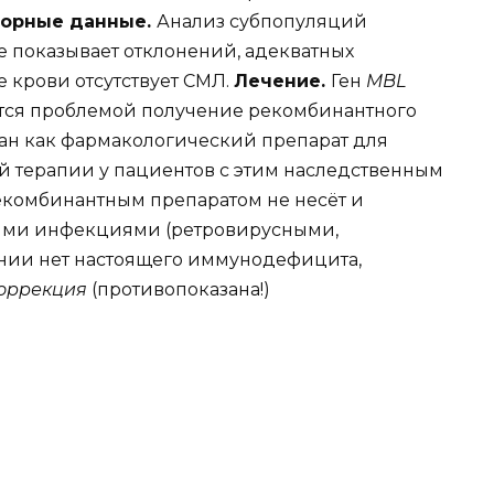
торные данные.
Анализ субпопуляций
не показывает отклонений, адекватных
 крови отсутствует СМЛ.
Лечение.
Ген
MBL
ется проблемой получение рекомбинантного
ван как фармакологический препарат для
й терапии у пациентов с этим наследственным
екомбинантным препаратом не несёт и
ными инфекциями (ретровирусными,
ании нет настоящего иммунодефицита,
коррекция
(противопоказана!)