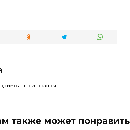
й
бходимо
авторизоваться
.
ам также может понравить