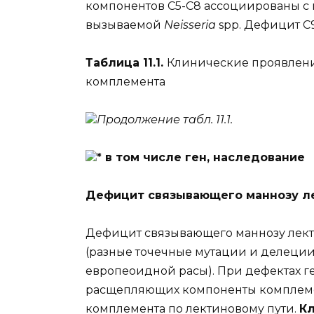
компонентов C5-C8 ассоциированы 
вызываемой
Neisseria
spp. Дефицит C
Таблица 11.1.
Клинические проявлени
комплемента
Продолжение табл. 11.1.
* в том числе ген, наследование
Дефицит связывающего маннозу л
Дефицит связывающего маннозу лект
(разные точечные мутации и делеции
европеоидной расы). При дефектах ге
расщепляющих компоненты комплемен
комплемента по лектиновому пути.
К