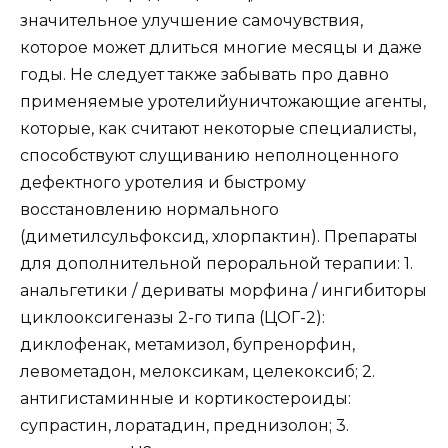
значительное улучшение самочувствия,
которое может длиться многие месяцы и даже
годы. Не следует также забывать про давно
применяемые уротелийуничтожающие агенты,
которые, как считают некоторые специалисты,
способствуют слущиванию неполноценного
дефектного уротелия и быстрому
восстановлению нормального
(диметилсульфоксид, хлорпактин). Препараты
для дополнительной пероральной терапии: 1.
анальгетики / дериваты морфина / ингибиторы
циклооксигеназы 2-го типа (ЦОГ-2):
диклофенак, метамизол, бупренорфин,
левометадон, мелоксикам, целекоксиб; 2.
антигистаминные и кортикостероиды:
супрастин, лоратадин, преднизолон; 3.