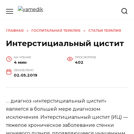
Перейти
к
содержанию
ГЛАВНАЯ
»
ГОСПИТАЛЬНАЯ ТЕРАПИЯ
»
СТАТЬИ ТЕРАПИЯ
Интерстициальный цистит
НА ЧТЕНИЕ
ПРОСМОТРОВ
4 мин
402
ОБНОВЛЕНО
02.05.2019
… диагноз «интерстициальный цистит»
является в большей мере диагнозом
исключения. Интерстициальный цистит (ИЦ) —
тяжелое хроническое заболевание стенки
мочевого пузыря, проявляющееся учащенным,