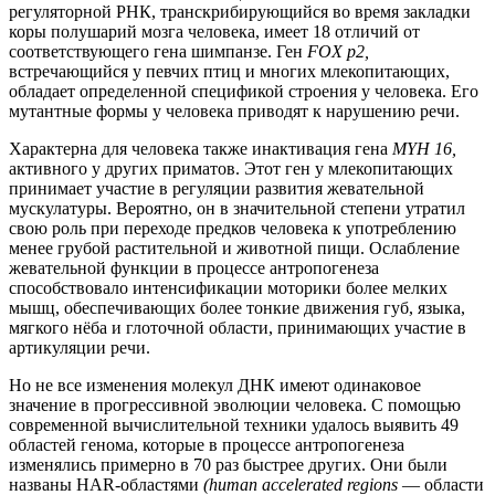
регуляторной РНК, транскрибирующийся во время закладки
коры полушарий мозга человека, имеет 18 отличий от
соответствующего гена шимпанзе. Ген
FOX p2,
встречающийся у певчих птиц и многих млекопитающих,
обладает определенной спецификой строения у человека. Его
мутантные формы у человека приводят к нарушению речи.
Характерна для человека также инактивация гена
MYH 16,
активного у других приматов. Этот ген у млекопитающих
принимает участие в регуляции развития жевательной
мускулатуры. Вероятно, он в значительной степени утратил
свою роль при переходе предков человека к употреблению
менее грубой растительной и животной пищи. Ослабление
жевательной функции в процессе антропогенеза
способствовало интенсификации моторики более мелких
мышц, обеспечивающих более тонкие движения губ, языка,
мягкого нёба и глоточной области, принимающих участие в
артикуляции речи.
Но не все изменения молекул ДНК имеют одинаковое
значение в прогрессивной эволюции человека. С помощью
современной вычислительной техники удалось выявить 49
областей генома, которые в процессе антропогенеза
изменялись примерно в 70 раз быстрее других. Они были
названы HAR-областями
(human accelerated regions
— области