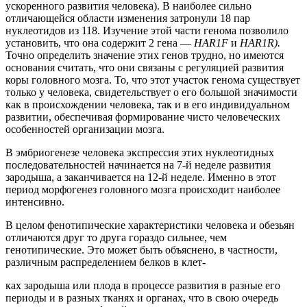
ускоренного развития человека). В наиболее сильно
отличающейся области изменения затронули 18 пар
нуклеотидов из 118. Изучение этой части генома позволило
установить, что она содержит 2 гена —
HAR1F
и
HAR1R).
Точно определить значение этих генов трудно, но имеются
основания считать, что они связаны с регуляцией развития
коры головного мозга. То, что этот участок генома существует
только у человека, свидетельствует о его большой значимости
как в происхождении человека, так и в его индивидуальном
развитии, обеспечивая формирование чисто человеческих
особенностей организации мозга.
В эмбриогенезе человека экспрессия этих нуклеотидных
последовательностей начинается на 7-й неделе развития
зародыша, а заканчивается на 12-й неделе. Именно в этот
период морфогенез головного мозга происходит наиболее
интенсивно.
В целом фенотипические характеристики человека и обезьян
отличаются друг то друга гораздо сильнее, чем
генотипические. Это может быть объяснено, в частности,
различным распределением белков в клет-
ках зародыша или плода в процессе развития в разные его
периоды и в разных тканях и органах, что в свою очередь