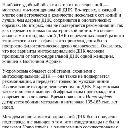
Наиболее удобный объект для таких исследований —
молекулы ми-тохондриальной ДНК. Во-первых, в каждой
клетке она встречается в количестве нескольких сот копий и
лучше, чем ядерная ДНК, сохраняется в биологических
образцах. Во-вторых, она не подвергается рекомбинации, так
как передается только по материнской линии. На основе
анализа митохондриальной ДНК современных людей разного
этнического и географического происхождения было
построено филогенетическое древо человечества. Оказалось,
что все варианты митохондриальной ДНК человека
произошли от митохондриальной ДНК одной женщины,
жившей в Восточной Африке.
У-хромосома обладает свойствами, сходными с
митохондриальной ДНК — она также не подвергается
рекомбинации, а передается только по мужской линии.
Исследование истории человечества по ДНК У-хромосомы
также привело к выводу об африканском происхождении
современного человека. Время появления
Homo sapiens
датируется обоими методами в интервале 135-185 тыс. лет
назад.
Методом анализа митохондриальной ДНК было получено
подтверждение выводов о том, что неандертальцы не были
предками
Homo sapiens,
а одновременно сосуществовали с