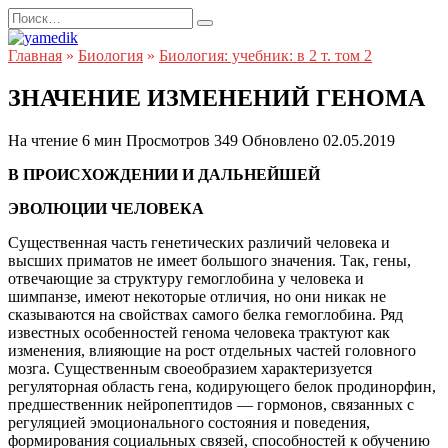
Перейти
Search
к
for:
содержанию
Главная
»
Биология
»
Биология: учебник: в 2 т. том 2
ЗНАЧЕНИЕ ИЗМЕНЕНИЙ ГЕНОМА
На чтение
6 мин
Просмотров
349
Обновлено
02.05.2019
В ПРОИСХОЖДЕНИИ И ДАЛЬНЕЙШЕЙ
ЭВОЛЮЦИИ ЧЕЛОВЕКА
Существенная часть генетических различий человека и
высших приматов не имеет большого значения. Так, гены,
отвечающие за структуру гемоглобина у человека и
шимпанзе, имеют некоторые отличия, но они никак не
сказываются на свойствах самого белка гемоглобина. Ряд
известных особенностей генома человека трактуют как
изменения, влияющие на рост отдельных частей головного
мозга. Существенным своеобразием характеризуется
регуляторная область гена, кодирующего белок продинорфин,
предшественник нейропептидов — гормонов, связанных с
регуляцией эмоционального состояния и поведения,
формирования социальных связей, способностей к обучению