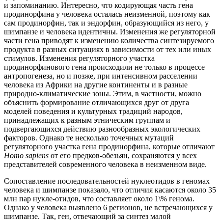
и запоминанию. Интересно, что кодирующая часть гена
продинорфина у человека осталась неизменной, поэтому как
сам продинорфин, так и эндорфин, образующийся из него, у
шимпанзе и человека идентичны. Изменения же регуляторной
части гена приводят к изменению количества синтезируемого
продукта в разных ситуациях в зависимости от тех или иных
стимулов. Изменения регуляторного участка
продинорфинового гена происходили не только в процессе
антропогенеза, но и позже, при интенсивном расселении
человека из Африки на другие континенты и в разные
природно-климатические зоны. Этим, в частности, можно
объяснить формирование отличающихся друг от друга
моделей поведения и культурных традиций народов,
принадлежащих к разным этническим группам и
подвергающихся действию разнообразных экологических
факторов. Однако те несколько точечных мутаций
регуляторного участка гена продинорфина, которые отличают
Homo sapiens
от его предков-обезьян, сохраняются у всех
представителей современного человека в неизменном виде.
Сопоставление последовательностей нуклеотидов в геномах
человека и шимпанзе показало, что отличия касаются около 35
млн пар нукле-отидов, что составляет около 1\% генома.
Однако у человека выявлено 6 регионов, не встречающихся у
шимпанзе. Так, ген, отвечающий за синтез малой