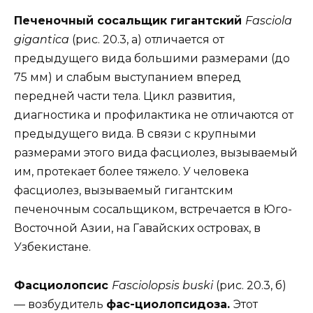
Печеночный сосальщик гигантский
Fasciola
gigantica
(рис. 20.3, а) отличается от
предыдущего вида большими размерами (до
75 мм) и слабым выступанием вперед
передней части тела. Цикл развития,
диагностика и профилактика не отличаются от
предыдущего вида. В связи с крупными
размерами этого вида фасциолез, вызываемый
им, протекает более тяжело. У человека
фасциолез, вызываемый гигантским
печеночным сосальщиком, встречается в Юго-
Восточной Азии, на Гавайских островах, в
Узбекистане.
Фасциолопсис
Fasciolopsis buski
(рис. 20.3, б)
— возбудитель
фас-циолопсидоза.
Этот