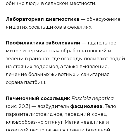
обычно люди в сельской местности.
Лабораторная диагностика
— обнаружение
яиц этих сосальщиков в фекалиях.
Профилактика заболеваний
— тщательное
мытье и термическая обработка овощей и
зелени в районах, где огороды поливают водой
из стоячих водоемов, а также выявление,
лечение больных животных и санитарная
охрана пастбищ.
Печеночный сосальщик
Fasciola hepatica
(рис. 20.3) — возбудитель
фасциолеза.
Тело
паразита листовидное, передний конец
клювообраз-но оттянут. Матка невелика и
розеткой располагается позади брюшной