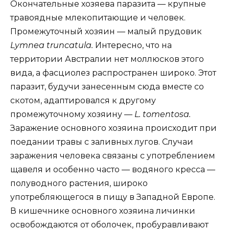
Окончательные хозяева паразита — крупные
травоядные млекопитающие и человек.
Промежуточный хозяин — малый прудовик
Lymnea truncatula.
Интересно, что на
территории Австралии нет моллюсков этого
вида, а фасциолез распространен широко. Этот
паразит, будучи занесенным сюда вместе со
скотом, адаптировался к другому
промежуточному хозяину —
L. tomentosa.
Заражение основного хозяина происходит при
поедании травы с заливных лугов. Случаи
заражения человека связаны с употреблением
щавеля и особенно часто — водяного кресса —
полуводного растения, широко
употребляющегося в пищу в Западной Европе.
В кишечнике основного хозяина личинки
освобождаются от оболочек, пробуравливают