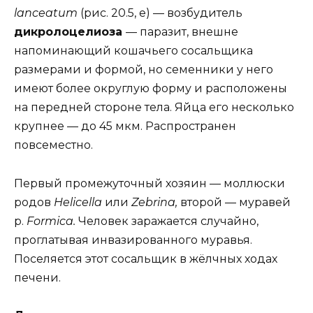
lanceatum
(рис. 20.5, е) — возбудитель
дикролоцелиоза
— паразит, внешне
напоминающий кошачьего сосальщика
размерами и формой, но семенники у него
имеют более округлую форму и расположены
на передней стороне тела. Яйца его несколько
крупнее — до 45 мкм. Распространен
повсеместно.
Первый промежуточный хозяин — моллюски
родов
Helicella
или
Zebrina,
второй — муравей
p.
Formica.
Человек заражается случайно,
проглатывая инвазированного муравья.
Поселяется этот сосальщик в жёлчных ходах
печени.