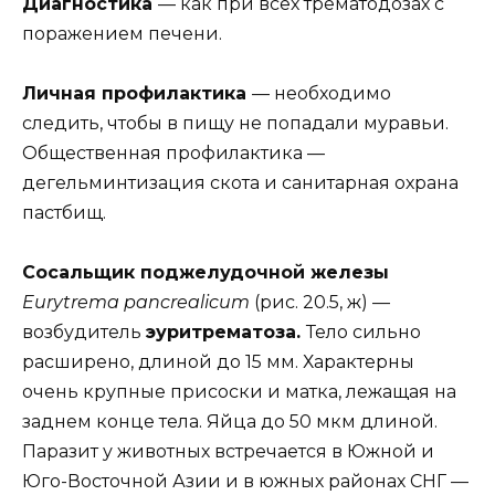
Диагностика
— как при всех трематодозах с
поражением печени.
Личная профилактика
— необходимо
следить, чтобы в пищу не попадали муравьи.
Общественная профилактика —
дегельминтизация скота и санитарная охрана
пастбищ.
Сосальщик поджелудочной железы
Eurytrema pancrealicum
(рис. 20.5, ж) —
возбудитель
эуритрематоза.
Тело сильно
расширено, длиной до 15 мм. Характерны
очень крупные присоски и матка, лежащая на
заднем конце тела. Яйца до 50 мкм длиной.
Паразит у животных встречается в Южной и
Юго-Восточной Азии и в южных районах СНГ —