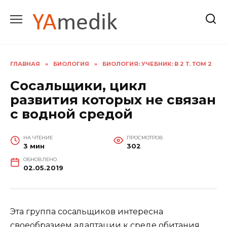
Перейти
к
содержанию
ГЛАВНАЯ
»
БИОЛОГИЯ
»
БИОЛОГИЯ: УЧЕБНИК: В 2 Т. ТОМ 2
Сосальщики, цикл
развития которых не связан
с водной средой
НА ЧТЕНИЕ
ПРОСМОТРОВ
3 мин
302
ОБНОВЛЕНО
02.05.2019
Эта группа сосальщиков интересна
своеобразием адаптации к среде обитания.