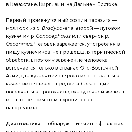
в Казахстане, Киргизии, на Дальнем Востоке.
Первый промежуточный хозяин паразита —
моллюск из p.
Bradyba-
ena, второй — луговой
кузнечик p.
Conocephalus
или сверчок p.
Oecanmus.
Человек заражается, употребляя в
пищу кузнечиков, не прошедших термической
обработки, поэтому заражение человека
встречается только в странах Юго-Восточной
Азии, где кузнечики широко используются в
качестве пищевого продукта. Сосальщик
поселяется в протоках поджелудочной железы
и вызывает симптомы хронического
панкреатита.
Диагностика
— обнаружение яиц в фекалиях
и дуоденальном содержимом при