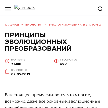
Перейти
к
содержанию
ГЛАВНАЯ
»
БИОЛОГИЯ
»
БИОЛОГИЯ: УЧЕБНИК: В 2 Т. ТОМ 2
ПРИНЦИПЫ
ЭВОЛЮЦИОННЫХ
ПРЕОБРАЗОВАНИЙ
НА ЧТЕНИЕ
ПРОСМОТРОВ
7 мин
590
ОБНОВЛЕНО
02.05.2019
В настоящее время считается, что многие,
возможно, даже все основные, эволюционные
новообразования появились не в результате