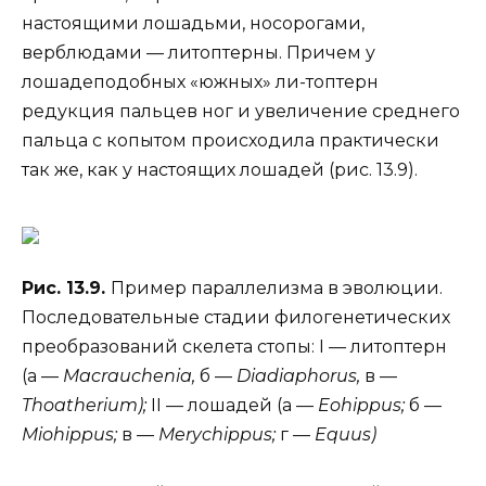
настоящими лошадьми, носорогами,
верблюдами — литоптерны. Причем у
лошадеподобных «южных» ли-топтерн
редукция пальцев ног и увеличение среднего
пальца с копытом происходила практически
так же, как у настоящих лошадей (рис. 13.9).
Рис. 13.9.
Пример параллелизма в эволюции.
Последовательные стадии филогенетических
преобразований скелета стопы: I — литоптерн
(а —
Macrauchenia,
б —
Diadiaphorus,
в —
Thoatherium);
II — лошадей (а —
Eohippus;
б —
Miohippus;
в —
Merychippus;
г —
Equus)