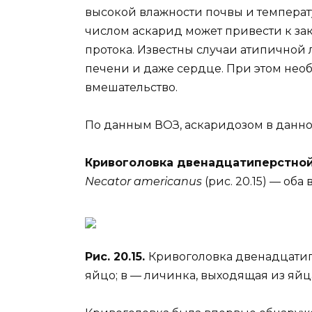
высокой влажности почвы и температу
числом аскарид может привести к з
протока. Известны случаи атипичной 
печени и даже сердце. При этом нео
вмешательство.
По данным ВОЗ, аскаридозом в данно
Кривоголовка двенадцатиперстно
Necator americanus
(рис. 20.15) — об
Рис. 20.15.
Кривоголовка двенадцатип
яйцо; в — личинка, выходящая из яйц