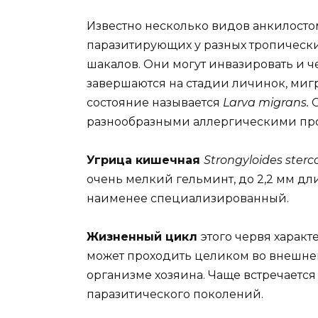
Известно несколько видов анкилосто
паразитирующих у разных тропически
шакалов. Они могут инвазировать и ч
завершаются на стадии личинок, ми
состояние называется
Larva migrans.
разнообразными аллергическими пр
Угрица кишечная
Strongyloides sterc
очень мелкий гельминт, до 2,2 мм дл
наименее специализированный.
Жизненный цикл
этого червя харак
может проходить целиком во внешней
организме хозяина. Чаще встречаетс
паразитического поколений.