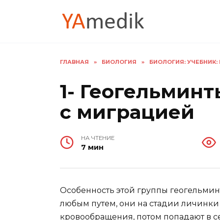
Перейти
к
содержанию
ГЛАВНАЯ
»
БИОЛОГИЯ
»
БИОЛОГИЯ: УЧЕБНИК: В
1- Геогельмин
с миграцией
НА ЧТЕНИЕ
7 мин
Особенность этой группы геогельминто
любым путем, они на стадии личинки
кровообращения, потом попадают в се