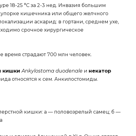
ре 18-25 °С за 2-3 нед. Инвазия большим
акупорке кишечника или общего желчного
локализации аскарид: в гортани, среднем ухе,
бходимо срочное хирургическое
е время страдают 700 млн человек.
й кишки
Ankylostoma duodenale
и
некатор
а вида относятся к сем. Анкилостомиды.
ерстной кишки: а — половозрелый самец; б —
а