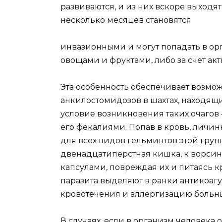
развиваются, и из них вскоре выходя
несколько месяцев становятся
инвазионными и могут попадать в ор
овощами и фруктами, либо за счет ак
Эта особенность обеспечивает возмо
анкилостомидозов в шахтах, находящи
условие возникновения таких очагов 
его фекалиями. Попав в кровь, личин
для всех видов гельминтов этой гру
двенадцатиперстная кишка, к ворси
капсулами, повреждая их и питаясь к
паразита выделяют в ранки антикоаг
кровотечения и аллергизацию больны
В случаях, если в организм человека