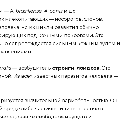
м — A.
brasiliense, A. canis
и др.,
х млекопитающих — носорогов, слонов,
еловека, но их циклы развития обычно
грирующих под кожными покровами. Это
Оно сопровождается сильным кожным зудом и
оявлениями.
oralis
— возбудитель
стронги-лоидоза.
Это
иной. Из всех известных паразитов человека —
теризуется значительной вариабельностью. Он
 среде либо частично или полностью в
я чередование свободноживущего и