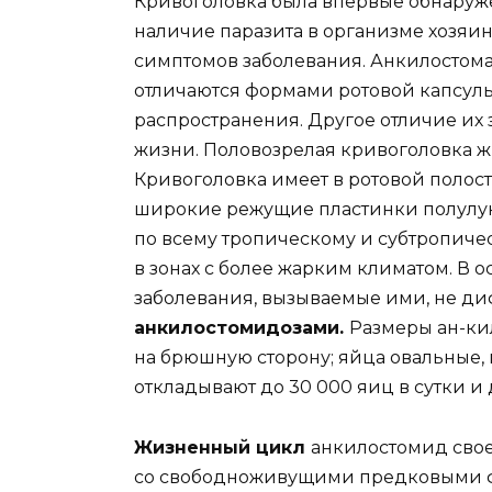
Кривоголовка была впервые обнаружен
наличие паразита в организме хозяи
симптомов заболевания. Анкилостома 
отличаются формами ротовой капсул
распространения. Другое отличие их
жизни. Половозрелая кривоголовка жив
Кривоголовка имеет в ротовой полост
широкие режущие пластинки полулун
по всему тропическому и субтропичес
в зонах с более жарким климатом. В о
заболевания, вызываемые ими, не д
анкилостомидозами.
Размеры ан-кил
на брюшную сторону; яйца овальные,
откладывают до 30 000 яиц в сутки и
Жизненный цикл
анкилостомид свое
со свободноживущими предковыми фо