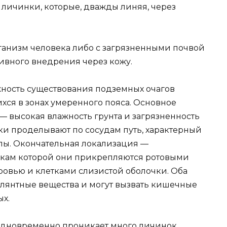
т личинки, которые, дважды линяя, через
ганизм человека либо с загрязненными почвой
тивного внедрения через кожу.
жность существования подземных очагов
хся в зонах умеренного пояса. Основное
— высокая влажность грунта и загрязненность
ки проделывают по сосудам путь, характерный
ппы. Окончательная локализация —
нкам которой они прикрепляются ротовыми
ровью и клетками слизистой оболочки. Оба
улянтные вещества и могут вызвать кишечные
х.
 одновременно проникает много личинок,