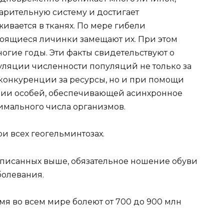
варительную систему и достигает
живается в тканях. По мере гибели
оящиеся личинки замещают их. При этом
ногие годы. Эти факты свидетельствуют о
уляции численности популяций не только за
 конкуренции за ресурсы, но и при помощи
ии особей, обеспечивающей асинхронное
мального числа организмов.
ри всех геогельминтозах.
описанных выше, обязательное ношение обуви
болевания.
я во всем мире болеют от 700 до 900 млн