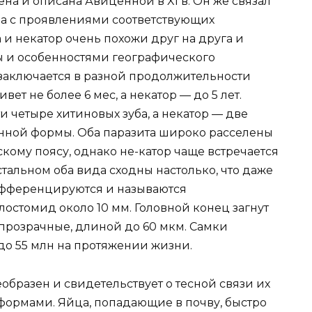
а и описана Авиценной в XI в. Он же связал
на с проявлениями соответствующих
и некатор очень похожи друг на друга и
ы и особенностями географического
 заключается в разной продолжительности
ет не более 6 мес, а некатор — до 5 лет.
и четыре хитиновых зуба, а некатор — две
ной формы. Оба паразита широко расселены
кому поясу, однако не-катор чаще встречается
стальном оба вида сходны настолько, что даже
ифференцируются и называются
остомид около 10 мм. Головной конец загнут
 прозрачные, длиной до 60 мкм. Самки
 до 55 млн на протяжении жизни.
образен и свидетельствует о тесной связи их
рмами. Яйца, попадающие в почву, быстро