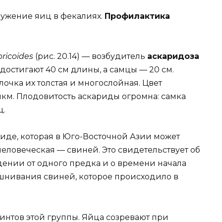
ужение яиц в фекалиях.
Профилактика
bricoides
(рис. 20.14) — возбудитель
аскаридоза
достигают 40 см длины, а самцы — 20 см.
лочка их толстая и многослойная. Цвет
мкм. Плодовитость аскариды огромна: самка
ц.
риде, которая в Юго-Восточной Азии может
 человеческая — свиней. Это свидетельствует об
ении от одного предка и о времени начала
шнивания свиней, которое происходило в
интов этой группы. Яйца созревают при