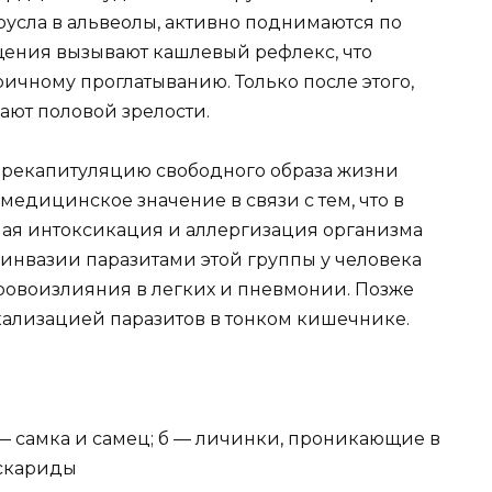
русла в альвеолы, активно поднимаются по
ещения вызывают кашлевый рефлекс, что
оричному проглатыванию. Только после этого,
ают половой зрелости.
 рекапитуляцию свободного образа жизни
едицинское значение в связи с тем, что в
ьная интоксикация и аллергизация организма
х инвазии паразитами этой группы у человека
ровоизлияния в легких и пневмонии. Позже
кализацией паразитов в тонком кишечнике.
 — самка и самец; б — личинки, проникающие в
аскариды