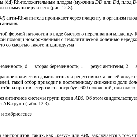
ы (dd) Rh-положительным плодом (мужчина
DD
или
Dd,
плод
D
 и иммунизируют его (рис. 12-8).
Dd)
анти-Rh-антитела проникают через плаценту в организм плод
 анемия.
этой формой патологии в виде быстрого переливания младенцу 
кой помощи новорожденный с гемолитической болезнью нередко
что со смертью такого индивидуума
ременность; б — вторая беременность; 1 — резус-антигены; 2 — 
 равное количество доминантных и рецессивных аллелей локуса «
лелей, такой отбор приводит к постепенному снижению доли бол
отбора против гетерозигот потребует 600 поколений, или около 1
тез антигенов системы групп крови
AB0.
Об этом свидетельствуе
и АВ-групп (табл. 12.3).
 и эмбриогенез
эритроцитов, таких, как «резус» или
АВ0,
заключается в том, ч