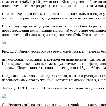
гомозиготы
(dd).
При беременности Rh-отрицательной женщин
положительные эритроциты плода проникают в организм матери
При последующей беременности Rh-положительным плодом
(
болезнь новорожденного, ведущий симптом которой — тяжелая
В настоящее время медицина располагает способами борьбы с 
предотвращения иммунизации матери. В отсутствие медицинс
положительный плод всегда гетерозиготен (Dd). Это означает, 
Рис. 12.8.
Генетическая основа резус-конфликта: а — первая бе
из генофонда популяции, к которой он принадлежит, удаляется
При неравенстве исходных частот, удаляемых из генофонда ал
аллель
d.
Подсчитано, что снижение его доли с 15 до 1\% путем 
Под действием отбора находятся аллели, контролирующие син
несовместимых браках женщин 0-группы с мужчинами
А, В
ил
Таблица 12.3.
Влияние АВ0-несовместимости на плодовитость
Особенность отбора по локусам группоспецифичных антигенов 