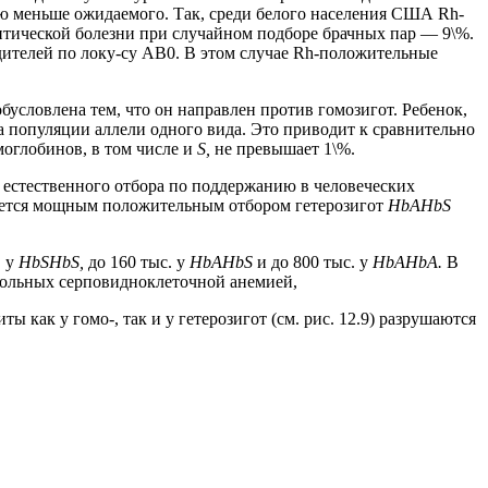
знью меньше ожидаемого. Так, среди белого населения США Rh-
литической болезни при случайном подборе брачных пар — 9\%.
дителей по локу-су АВ0. В этом случае Rh-положительные
условлена тем, что он направлен против гомозигот. Ребенок,
а популяции аллели одного вида. Это приводит к сравнительно
оглобинов, в том числе и
S,
не превышает 1\%.
 естественного отбора по поддержанию в человеческих
ется мощным положительным отбором гетерозигот
HbAHbS
. у
HbSHbS,
до 160 тыс. у
HbAHbS
и до 800 тыс. у
HbAHbA.
В
 больных серповидноклеточной анемией,
ы как у гомо-, так и у гетерозигот (см. рис. 12.9) разрушаются