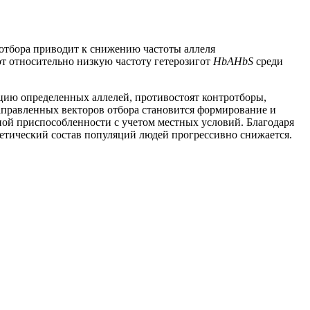
отбора приводит к снижению частоты аллеля
т относительно низкую частоту гетерозигот
HbAHbS
среди
ию определенных аллелей, противостоят контротборы,
аправленных векторов отбора становится формирование и
ой приспособленности с учетом местных условий. Благодаря
етический состав популяций людей прогрессивно снижается.