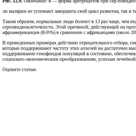
Рис. 12.9.
Окончание:
в — форма эритроцитов при сер-повидн
ли малярии не успевают завершить свой цикл развития, так и т
Таким образом, нормальные люди болеют в 13 раз чаще, чем 
серповидноклеточности. Этой причиной, действующей на протя
афроамериканцев (8-9\%) в сравнении с африканцами (около 20
В приведенных примерах действию отрицательного отбора, сн
которые поддерживают частоту этих аллелей на достаточно вы
поддерживание генофондов популяций в состоянии, обеспечив
социально-экономическим преобразованиям, успехам лечебной
Оцените статью