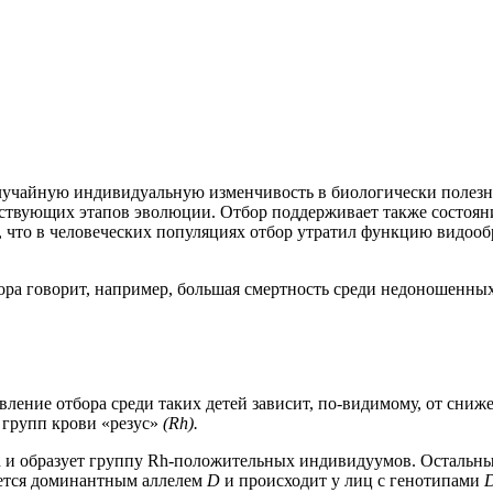
лучайную индивидуальную изменчивость в биологически поле
ествующих этапов эволюции. Отбор поддерживает также состоян
, что в человеческих популяциях отбор утратил функцию видоо
ра говорит, например, большая смертность среди недоношенных
ние отбора среди таких детей зависит, по-видимому, от сниж
 групп крови «резус»
(Rh).
h и образует группу Rh-положительных индивидуумов. Остальны
ется доминантным аллелем
D
и происходит у лиц с генотипами