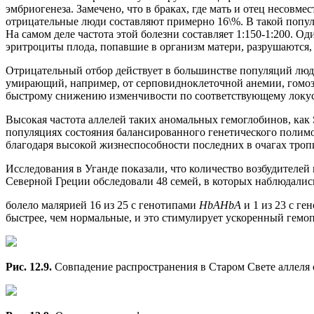
эмбриогенеза. Замечено, что в браках, где мать и отец несов
отрицательные люди составляют примерно 16\%. В такой попул
На самом деле частота этой болезни составляет 1:150-1:200. 
эритроциты плода, попавшие в организм матери, разрушаются,
Отрицательный отбор действует в большинстве популяций людей
умирающий, например, от серповидноклеточной анемии, гомози
быстрому снижению изменчивости по соответствующему локусу
Высокая частота аллелей таких аномальных гемоглобинов, как 
популяциях состояния балансированного генетического полим
благодаря высокой жизнеспособности последних в очагах тропи
Исследования в Уганде показали, что количество возбудителей в
Северной Греции обследовали 48 семей, в которых наблюдались
болело малярией 16 из 25 с генотипами
НbАНbА
и 1 из 23 с г
быстрее, чем нормальные, и это стимулирует ускоренный гемоп
Рис. 12.9.
Совпадение распространения в Старом Свете аллеля 