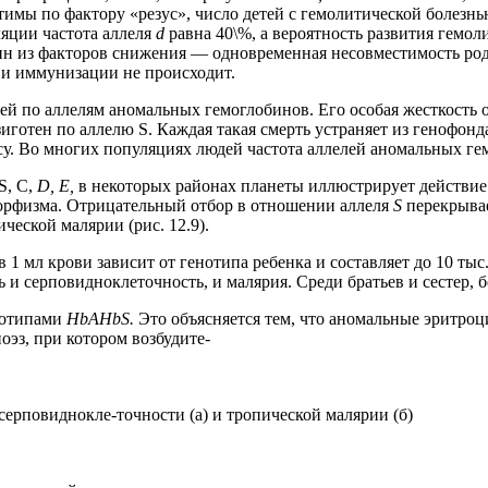
местимы по фактору «резус», число детей с гемолитической боле
яции частота аллеля
d
равна 40\%, а вероятность развития гемо
Один из факторов снижения — одновременная несовместимость ро
 и иммунизации не происходит.
 по аллелям аномальных гемоглобинов. Его особая жесткость об
готен по аллелю S. Каждая такая смерть устраняет из генофонд
. Во многих популяциях людей частота аллелей аномальных гем
S, С,
D, Е,
в некоторых районах планеты иллюстрирует действие
орфизма. Отрицательный отбор в отношении аллеля
S
перекрыва
ческой малярии (рис. 12.9).
 1 мл крови зависит от генотипа ребенка и составляет до 10 тыс
 и серповидноклеточность, и малярия. Среди братьев и сестер,
енотипами
HbAHbS.
Это объясняется тем, что аномальные эритроцит
оэз, при котором возбудите-
серповиднокле-точности (а) и тропической малярии (б)