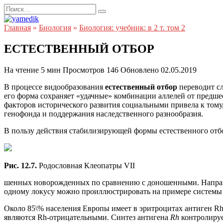
Перейти
Search
к
for:
содержанию
Главная
»
Биология
»
Биология: учебник: в 2 т. том 2
ЕСТЕСТВЕННЫЙ ОТБОР
На чтение
5 мин
Просмотров
146
Обновлено
02.05.2019
В процессе видообразования
естественный отбор
переводит с
его форма сохраняет «удачные» комбинации аллелей от предш
факторов исторического развития социальными привела к тому
генофонда и поддержания наследственного разнообразия.
В пользу действия стабилизирующей формы естественного отбо
Рис. 12.7.
Родословная Клеопатры VII
шенных новорожденных по сравнению с доношенными. Направле
одному локусу можно проиллюстрировать на примере системы
Около 85\% населения Европы имеет в эритроцитах антиген R
являются Rh-отрицательными. Синтез антигена
Rh
контролиру