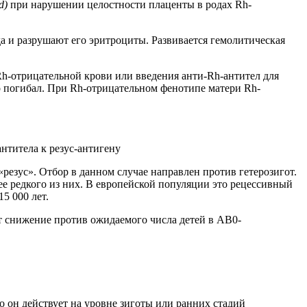
d)
при нарушении целостности плаценты в родах Rh-
а и разрушают его эритроциты. Развивается гемолитическая
Rh-отрицательной крови или введения анти-Rh-антител для
 погибал. При Rh-отрицательном фенотипе матери Rh-
антитела к резус-антигену
резус». Отбор в данном случае направлен против гетерозигот.
ее редкого из них. В европейской популяции это рецессивный
5 000 лет.
т снижение против ожидаемого числа детей в АВ0-
то он действует на уровне зиготы или ранних стадий