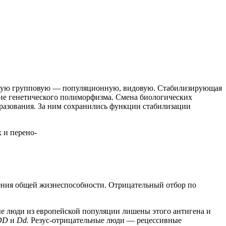
зную групповую — популяционную, видовую. Стабилизирующая
ие генетического полиморфизма. Смена биологических
бразования. За ним сохранились функции стабилизации
 и перено-
ения общей жизнеспособности. Отрицательный отбор по
е люди из европейской популяции лишены этого антигена и
DD
и
Dd.
Резус-отрицательные люди — рецессивные