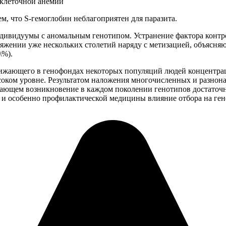
оклеточной анемии
ем, что S-гемоглобин неблагоприятен для паразита.
индивидуумы с аномальным генотипом. Устранение фактора контр
жении уже нескольких столетий наряду с метизацией, объясняю
\%).
ижающего в генофондах некоторых популяций людей концентрац
соком уровне. Результатом наложения многочисленных и разнон
ающем возникновение в каждом поколении генотипов достаточн
 и особенно профилактической медицины влияние отбора на ген