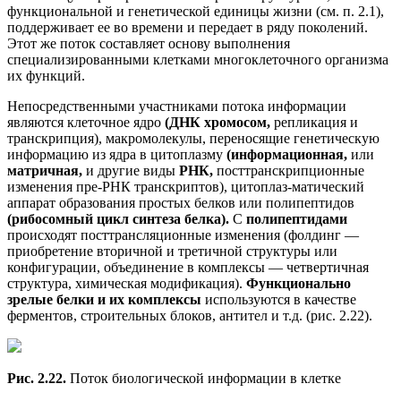
функциональной и генетической единицы жизни (см. п. 2.1),
поддерживает ее во времени и передает в ряду поколений.
Этот же поток составляет основу выполнения
специализированными клетками многоклеточного организма
их функций.
Непосредственными участниками потока информации
являются клеточное ядро
(ДНК хромосом,
репликация и
транскрипция), макромолекулы, переносящие генетическую
информацию из ядра в цитоплазму
(информационная,
или
матричная,
и другие виды
РНК,
посттранскрипционные
изменения пре-РНК транскриптов), цитоплаз-матический
аппарат образования простых белков или полипептидов
(рибосомный цикл синтеза белка).
С
полипептидами
происходят посттрансляционные изменения (фолдинг —
приобретение вторичной и третичной структуры или
конфигурации, объединение в комплексы — четвертичная
структура, химическая модификация).
Функционально
зрелые белки и их комплексы
используются в качестве
ферментов, строительных блоков, антител и т.д. (рис. 2.22).
Рис. 2.22.
Поток биологической информации в клетке