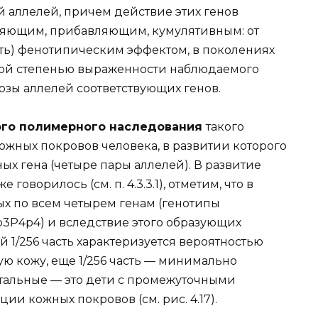
й аллелей, причем действие этих генов
ляющим, прибавляющим, кумулятивным: от
ь) фенотипическим эффектом, в поколениях
зной степенью выраженности наблюдаемого
дозы аллелей соответствующих генов.
ого полимерного наследования
такого
ожных покровов человека, в развитии которого
х гена (четыре пары аллелей). В развитие
 говорилось (см. п. 4.3.3.1), отметим, что в
ных по всем четырем генам (генотипы
3Р4р4) и вследствие этого образующих
й 1/256 часть характеризуется вероятностью
 кожу, еще 1/256 часть — минимально
стальные — это дети с промежуточными
и кожных покровов (см. рис. 4.17).