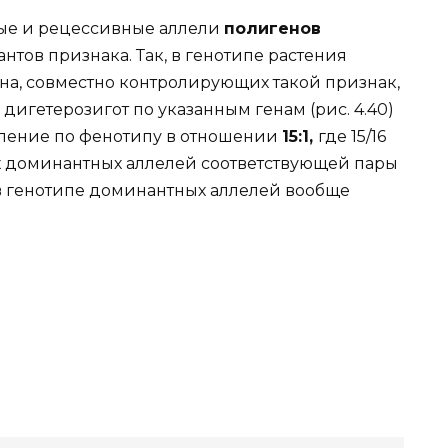
ые и рецессивные аллели
полигенов
нтов признака. Так, в генотипе растения
ена, совместно контролирующих такой признак,
дигетерозигот по указанным генам (рис. 4.40)
ление по фенотипу в отношении
15:1,
где 15/16
ех доминантных аллелей соответствующей пары
т в генотипе доминантных аллелей вообще