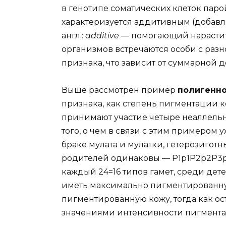
в генотипе соматических клеток паро
характеризуется аддитивным (добав
англ.:
additive
— помогающий нарастит
организмов встречаются особи с ра
признака, что зависит от суммарной 
Выше рассмотрен пример
полигенн
признака, как степень пигментации к
принимают участие четыре неаллельны
того, о чем в связи с этим примером уже
браке мулата и мулатки, гетерозигот
родителей одинаковы — Р1р1Р2р2Р3р
каждый 24=16 типов гамет, среди дете
иметь максимально пигментированную
пигментированную кожу, тогда как о
значениями интенсивности пигментаци