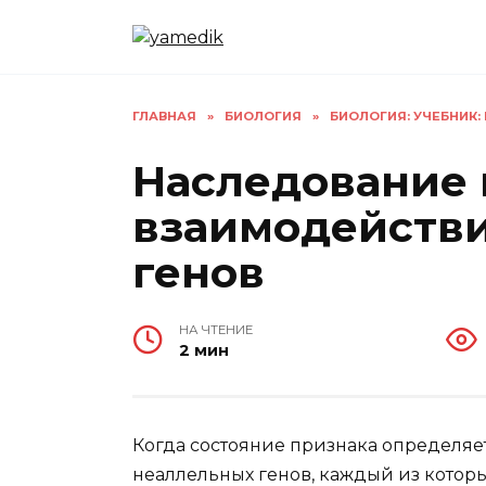
Перейти
к
содержанию
ГЛАВНАЯ
»
БИОЛОГИЯ
»
БИОЛОГИЯ: УЧЕБНИК: В 
Наследование
взаимодейств
генов
НА ЧТЕНИЕ
2 мин
Когда состояние признака определя
неаллельных генов, каждый из котор