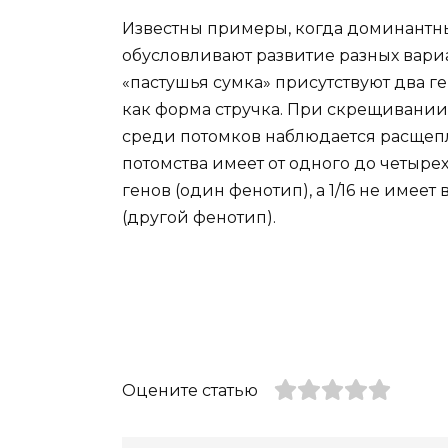
Известны примеры, когда доминантн
обусловливают развитие разных вариа
«пастушья сумка» присутствуют два г
как форма стручка. При скрещивании 
среди потомков наблюдается расщеп
потомства имеет от одного до четыр
генов (один фенотип), а 1/16 не имее
(другой фенотип).
Оцените статью