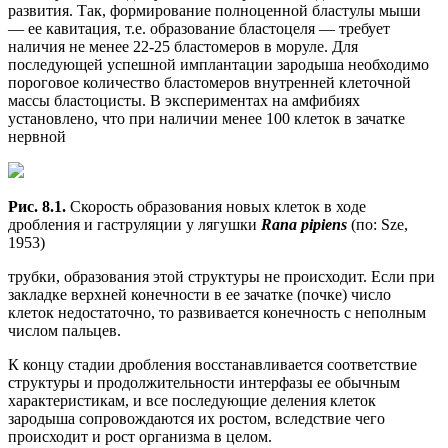
развития. Так, формирование полноценной бластулы мыши
— ее кавитация, т.е. образование бластоцеля — требует
наличия не менее 22-25 бластомеров в моруле. Для
последующей успешной имплантации зародыша необходимо
пороговое количество бластомеров внутренней клеточной
массы бластоцисты. В экспериментах на амфибиях
установлено, что при наличии менее 100 клеток в зачатке
нервной
Рис. 8.1.
Скорость образования новых клеток в ходе
дробления и гаструляции у лягушки
Rana pipiens
(по: Sze,
1953)
трубки, образования этой структуры не происходит. Если при
закладке верхней конечности в ее зачатке (почке) число
клеток недостаточно, то развивается конечность с неполным
числом пальцев.
К концу стадии дробления восстанавливается соответствие
структуры и продолжительности интерфазы ее обычным
характеристикам, и все последующие деления клеток
зародыша сопровождаются их ростом, вследствие чего
происходит и рост организма в целом.