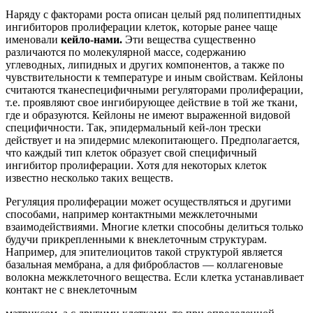
Наряду с факторами роста описан целый ряд полипептидных
ингибиторов пролиферации клеток, которые ранее чаще
именовали
кейло-нами.
Эти вещества существенно
различаются по молекулярной массе, содержанию
углеводных, липидных и других компонентов, а также по
чувствительности к температуре и иным свойствам. Кейлоны
считаются тканеспецифичными регуляторами пролиферации,
т.е. проявляют свое ингибирующее действие в той же ткани,
где и образуются. Кейлоны не имеют выраженной видовой
специфичности. Так, эпидермальный кей-лон трески
действует и на эпидермис млекопитающего. Предполагается,
что каждый тип клеток образует свой специфичный
ингибитор пролиферации. Хотя для некоторых клеток
известно несколько таких веществ.
Регуляция пролиферации может осуществляться и другими
способами, например контактными межклеточными
взаимодействиями. Многие клетки способны делиться только
будучи прикрепленными к внеклеточным структурам.
Например, для эпителиоцитов такой структурой является
базальная мембрана, а для фибробластов — коллагеновые
волокна межклеточного вещества. Если клетка устанавливает
контакт не с внеклеточным