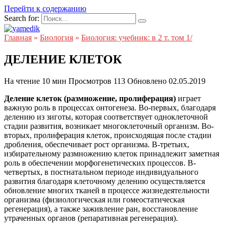
Перейти к содержанию
Search for:
Главная
»
Биология
»
Биология: учебник: в 2 т. том 1/
ДЕЛЕНИЕ КЛЕТОК
На чтение
10 мин
Просмотров
113
Обновлено
02.05.2019
Деление клеток (размножение, пролиферация)
играет
важную роль в процессах онтогенеза. Во-первых, благодаря
делению из зиготы, которая соответствует одноклеточной
стадии развития, возникает многоклеточный организм. Во-
вторых, пролиферация клеток, происходящая после стадии
дробления, обеспечивает рост организма. В-третьих,
избирательному размножению клеток принадлежит заметная
роль в обеспечении морфогенетических процессов. В-
четвертых, в постнатальном периоде индивидуального
развития благодаря клеточному делению осуществляется
обновление многих тканей в процессе жизнедеятельности
организма (физиологическая или гомеостатическая
регенерация), а также заживление ран, восстановление
утраченных органов (репаративная регенерация).