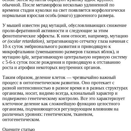
обычной. После метаморфоза несколько удлиненной по
времени стадии куколки на свет появляется морфологически
нормальная взрослая особь (имаго) удвоенного размера.
У мышей известен ряд мутаций, обусловливающих снижение
проли-феративной активности и следующие за этим
фенотипические эффекты. К ним относят, например, мутацию
or (ocular retardation),
затрагивающую сетчатку глаза начиная с
10-х суток эмбрионального развития и приводящую к
микрофтальмии (уменьшению размеров глазных яблок), и
мутацию
tgla,
затрагивающую центральную нервную систему
с 5-6-х суток после рождения и приводящую к отставанию
роста и атрофии некоторых внутренних органов.
Таким образом, деление клеток — чрезвычайно важный
процесс в онтогенетическом развитии. Оно протекает с
разной интенсивностью в разное время и в разных структурах
организма, носит, видимо всегда, клональный характер и
подвержено генетическому контролю. Все это характеризует
клеточное деление как сложнейшую функцию целостного
организма, подчиняющегося регулирующим влияниям на
различных уровнях: генетическом, тканевом,
онтогенетическом.
Оцените статью