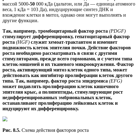
массой 5000
-50
000 кДа (дальтон, или Да — единица атомного
веса, 1 кДа = 103 Да), индуцирующие синтез ДНК и
вхождение клетки в митоз, однако они могут выполнять и
другие функции.
Так, например, тромбоцитарный фактор роста
(PDGF)
стимулирует дифференцировку, гепатоцитарный фактор
роста
(HGF)
служит хемоат-трактантом и изменяет
подвижность клеток эпителия почки. Действие факторов
роста необходимо рассматривать в связи с другими
стимуляторами, прежде всего гормонами, и с учетом типа
клеток-мишеней и их тканевого микроокружения. Фактор
роста, активирующий митоз клеток одного типа, может
действовать как ингибитор пролиферации клеток другого
типа. Так, например, фактор роста эпидермиса
(EFG)
может подавлять пролиферацию клеток кишечного
эпителия крыс, а полипептиды, стимулирующие рост
недифференцированных эмбриональных клеток,
останавливают пролиферацию лейкозных клеток и
индуцируют их дифференцировку.
Рис. 8.5.
Схема действия факторов роста