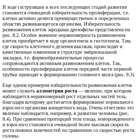
В ходе гаструляции и всех последующих стадий развития
становится очевидной избирательность пролиферации, т.е.
клетки активно делятся преимущественно в определенных
областях развивающегося организма. Избирательность
размножения клеток зародыша дрозофилы представлена на
рис. 8.2. Особое значение неравномерность размножения
клеток приобретает в ходе органогенеза и гистогенеза. Там,
где скорость клеточного деления высокая, происходят и
качественные изменения в структуре эмбриональной
закладки, т.е. формообразовательные процессы
сопровождаются активным размножением клеток. Так,
особенности пролиферации клеток передней части нервной
трубки приводят к формированию головного мозга (рис. 8.3).
Еще одним примером избирательности размножения клеток
может служить
аллометрия роста
— явление, при котором
наблюдается неравномерный рост отдельных частей тела,
благодаря которому достигается формирование нормального
взрослого организма конкретного вида. Очень отчетливо это
явление наблюдается, например, в развитии человека (рис.
8.4). При сравнении пропорций тела плода, новорожденного
и взрослого становится очевидной более высокая скорость
роста нижних конечностей по сравнению со скоростью роста
головы.