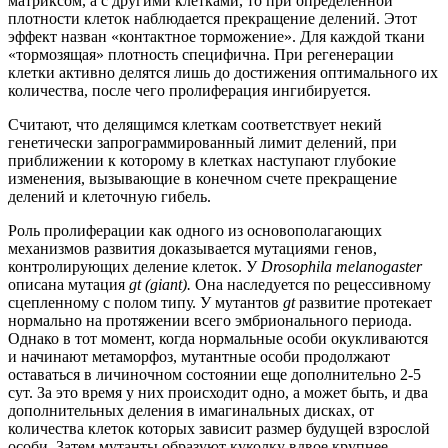
матриксом, а с другими клетками, то при определенной
плотности клеток наблюдается прекращение делений. Этот
эффект назван «контактное торможение». Для каждой ткани
«тормозящая» плотность специфична. При регенерации
клетки активно делятся лишь до достижения оптимального их
количества, после чего пролиферация ингибируется.
Считают, что делящимся клеткам соответствует некий
генетически запрограммированный лимит делений, при
приближении к которому в клетках наступают глубокие
изменения, вызывающие в конечном счете прекращение
делений и клеточную гибель.
Роль пролиферации как одного из основополагающих
механизмов развития доказывается мутациями генов,
контролирующих деление клеток. У
Drosophila melanogaster
описана мутация
gt (giant).
Она наследуется по рецессивному
сцепленному с полом типу. У мутантов
gt
развитие протекает
нормально на протяжении всего эмбрионального периода.
Однако в тот момент, когда нормальные особи окукливаются
и начинают метаморфоз, мутантные особи продолжают
оставаться в личиночном состоянии еще дополнительно 2-5
сут. За это время у них происходит одно, а может быть, и два
дополнительных деления в имагинальных дисках, от
количества клеток которых зависит размер будущей взрослой
особи. Затем мутанты образуют куколку вдвое крупнее