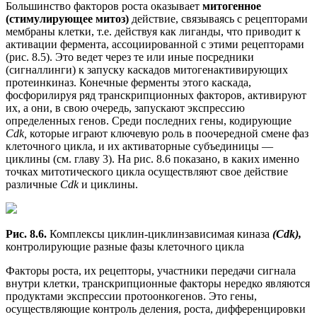
Большинство факторов роста оказывает
митогенное
(стимулирующее митоз)
действие, связываясь с рецепторами
мембраны клетки, т.е. действуя как лиганды, что приводит к
активации фермента, ассоциированной с этими рецепторами
(рис. 8.5). Это ведет через те или иные посредники
(сигналлинги) к запуску каскадов митогенактивирующих
протеинкиназ. Конечные ферменты этого каскада,
фосфорилируя ряд транскрипционных факторов, активируют
их, а они, в свою очередь, запускают экспрессию
определенных генов. Среди последних гены, кодирующие
Cdk,
которые играют ключевую роль в поочередной смене фаз
клеточного цикла, и их активаторные субъединицы —
циклины (см. главу 3). На рис. 8.6 показано, в каких именно
точках митотического цикла осуществляют свое действие
различные
Cdk
и циклины.
Рис. 8.6.
Комплексы циклин-циклинзависимая киназа
(Cdk),
контролирующие разные фазы клеточного цикла
Факторы роста, их рецепторы, участники передачи сигнала
внутри клетки, транскрипционные факторы нередко являются
продуктами экспрессии протоонкогенов. Это гены,
осуществляющие контроль деления, роста, дифференцировки