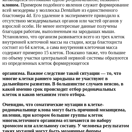
клоном.
Примером подобного явления служит формирование
всей мезодермы у моллюска
Dentalium
из единственного
бластомера 4d. Его удаление в эксперименте приводило к
отсутствию мезодермальных органов или частей органов у
взрослой особи. Не менее интересные данные получены
благодаря работам, выполненным на зародышах мыши.
Установлено, что организм развивается всего из трех клеток
внутренней клеточной массы на стадии, когда бластоциста
состоит из 64 клеток, а сама внутренняя клеточная масса
содержит примерно 15 клеток. Показано также, что большие
по объему участки центральной нервной системы образуются
из определенных клеток формирующегося
организма. Важное следствие такой ситуации — то, что
многие клетки раннего зародыша не участвуют в
дальнейшем развитии. В большинстве случаев неясно, в
какой именно срок происходит отбор родоначальных
клеток и каков механизм этого отбора.
Очевидно, что соматические мутации в клетке-
родоначальнице клона могут быть причиной
мозаицизма,
явления, при котором большие группы клеток
многоклеточного организма отличаются по набору
хромосом или аллельному составу. У человека результатом
таких мутаций могут быть мозаичные формы