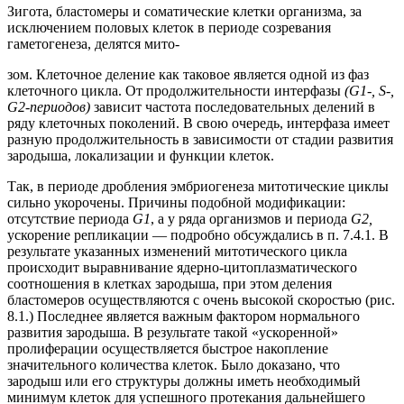
Зигота, бластомеры и соматические клетки организма, за
исключением половых клеток в периоде созревания
гаметогенеза, делятся мито-
зом. Клеточное деление как таковое является одной из фаз
клеточного цикла. От продолжительности интерфазы
(G1-, S-,
G2-периодов)
зависит частота последовательных делений в
ряду клеточных поколений. В свою очередь, интерфаза имеет
разную продолжительность в зависимости от стадии развития
зародыша, локализации и функции клеток.
Так, в периоде дробления эмбриогенеза митотические циклы
сильно укорочены. Причины подобной модификации:
отсутствие периода
G1
, а у ряда организмов и периода
G2,
ускорение репликации — подробно обсуждались в п. 7.4.1. В
результате указанных изменений митотического цикла
происходит выравнивание ядерно-цитоплазматического
соотношения в клетках зародыша, при этом деления
бластомеров осуществляются с очень высокой скоростью (рис.
8.1.) Последнее является важным фактором нормального
развития зародыша. В результате такой «ускоренной»
пролиферации осуществляется быстрое накопление
значительного количества клеток. Было доказано, что
зародыш или его структуры должны иметь необходимый
минимум клеток для успешного протекания дальнейшего