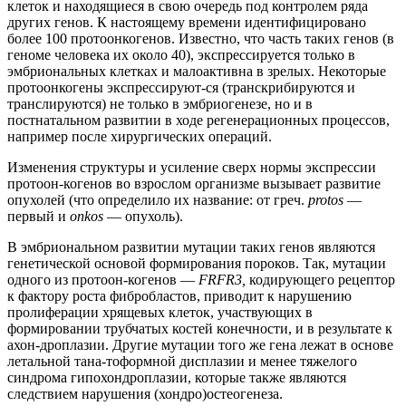
клеток и находящиеся в свою очередь под контролем ряда
других генов. К настоящему времени идентифицировано
более 100 протоонкогенов. Известно, что часть таких генов (в
геноме человека их около 40), экспрессируется только в
эмбриональных клетках и малоактивна в зрелых. Некоторые
протоонкогены экспрессируют-ся (транскрибируются и
транслируются) не только в эмбриогенезе, но и в
постнатальном развитии в ходе регенерационных процессов,
например после хирургических операций.
Изменения структуры и усиление сверх нормы экспрессии
протоон-когенов во взрослом организме вызывает развитие
опухолей (что определило их название: от греч.
protos
—
первый и
onkos
— опухоль).
В эмбриональном развитии мутации таких генов являются
генетической основой формирования пороков. Так, мутации
одного из протоон-когенов —
FRFR3,
кодирующего рецептор
к фактору роста фибробластов, приводит к нарушению
пролиферации хрящевых клеток, участвующих в
формировании трубчатых костей конечности, и в результате к
ахон-дроплазии. Другие мутации того же гена лежат в основе
летальной тана-тоформной дисплазии и менее тяжелого
синдрома гипохондроплазии, которые также являются
следствием нарушения (хондро)остеогенеза.