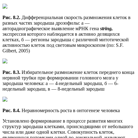
Рис. 8.2.
Дифференциальная скорость размножения клеток в
разных частях зародыша дрозофилы: а —
авторадиографическое выявление мРНК гена
string,
экспрессия которого наблюдается в активно делящихся
клетках, б — регионы зародыша с различной митотической
активностью клеток под световым микроскопом (по: S.F.
Gilbert, 2005)
Рис. 8.3.
Избирательное размножение клеток переднего конца
нервной трубки при формировании головного мозга у
зародыша человека: а — 4-недельный зародыш, б — 6-
недельный зародыш, в — 8-недельный зародыш
Рис. 8.4.
Неравномерность роста в онтогенезе человека
Установлено формирование в процессе развития многих
структур зародыша клетками, происходящими от небольшого
числа или даже одной клетки. Совокупность клеток,
являющихся потомками одной ро-доначальной, называют