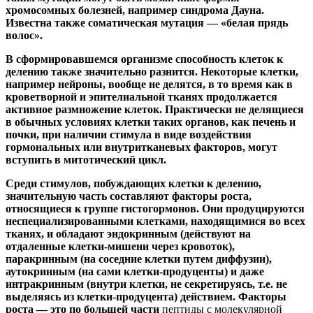
хромосомных болезней, например синдрома Дауна.
Известна также соматическая мутация — «белая прядь
волос».
В сформировавшемся организме способность клеток к
делению также значительно разнится. Некоторые клетки,
например нейроны, вообще не делятся, в то время как в
кроветворной и эпителиальной тканях продолжается
активное размножение клеток. Практически не делящиеся
в обычных условиях клетки таких органов, как печень и
почки, при наличии стимула в виде воздействия
гормональных или внутритканевых факторов, могут
вступить в митотический цикл.
Среди стимулов, побуждающих клетки к делению,
значительную часть составляют факторы роста,
относящиеся к группе гистогормонов. Они продуцируются
неспециализированными клетками, находящимися во всех
тканях, и обладают
эндокринным
(действуют на
отдаленные клетки-мишени через кровоток),
паракринным
(на соседние клетки путем диффузии),
аутокринным
(на сами клетки-продуценты) и даже
интракринным (внутри клетки, не секретируясь, т.е. не
выделяясь из клетки-продуцента) действием. Факторы
роста — это по большей части
пептиды с молекулярной