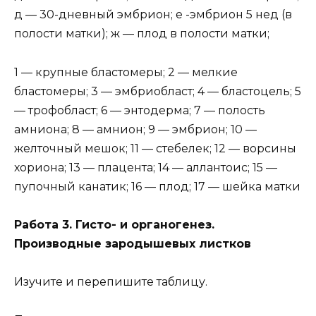
д — 30-дневный эмбрион; е -эмбрион 5 нед (в
полости матки); ж — плод в полости матки;
1 — крупные бластомеры; 2 — мелкие
бластомеры; 3 — эмбриобласт; 4 — бластоцель; 5
— трофобласт; 6 — энтодерма; 7 — полость
амниона; 8 — амнион; 9 — эмбрион; 10 —
желточный мешок; 11 — стебелек; 12 — ворсины
хориона; 13 — плацента; 14 — аллантоис; 15 —
пупочный канатик; 16 — плод; 17 — шейка матки
Работа 3. Гисто- и органогенез.
Производные зародышевых листков
Изучите и перепишите таблицу.