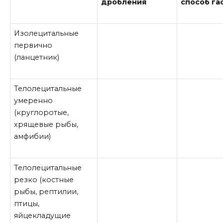
дробления
способ га
Изолецитальные
первично
(ланцетник)
Телолецитальные
умеренно
(круглоротые,
хрящевые рыбы,
амфибии)
Телолецитальные
резко (костные
рыбы, рептилии,
птицы,
яйцекладущие