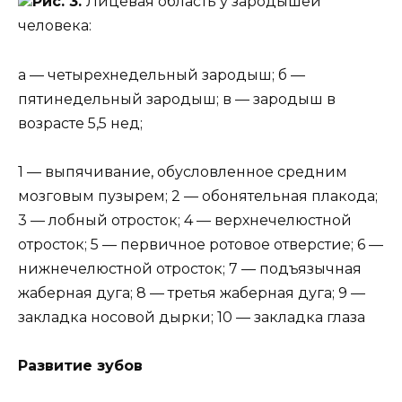
Рис. 3.
Лицевая область у зародышей
человека:
а — четырехнедельный зародыш; б —
пятинедельный зародыш; в — зародыш в
возрасте 5,5 нед;
1 — выпячивание, обусловленное средним
мозговым пузырем; 2 — обонятельная плакода;
3 — лобный отросток; 4 — верхнечелюстной
отросток; 5 — первичное ротовое отверстие; 6 —
нижнечелюстной отросток; 7 — подъязычная
жаберная дуга; 8 — третья жаберная дуга; 9 —
закладка носовой дырки; 10 — закладка глаза
Развитие зубов