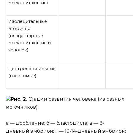
млекопитающие)
Изолецитальные
вторично
(плацентарные
млекопитающие и
человек)
Центролецитальные
(насекомые)
Рис. 2.
Стадии развития человека (из разных
источников):
а — дробление; б — бластоциста; в — 8-
дневный эмбрион; г — 13-14-дневный эмбрион;