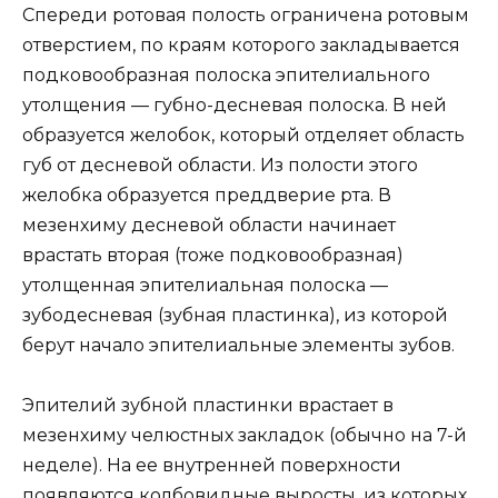
Спереди ротовая полость ограничена ротовым
отверстием, по краям которого закладывается
подковообразная полоска эпителиального
утолщения — губно-десневая полоска. В ней
образуется желобок, который отделяет область
губ от десневой области. Из полости этого
желобка образуется преддверие рта. В
мезенхиму десневой области начинает
врастать вторая (тоже подковообразная)
утолщенная эпителиальная полоска —
зубодесневая (зубная пластинка), из которой
берут начало эпителиальные элементы зубов.
Эпителий зубной пластинки врастает в
мезенхиму челюстных закладок (обычно на 7-й
неделе). На ее внутренней поверхности
появляются колбовидные выросты, из которых