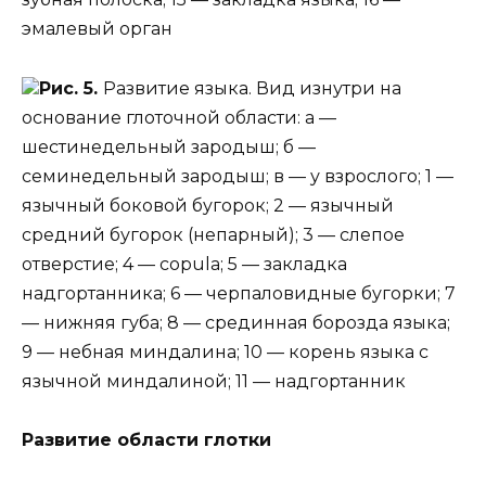
эмалевый орган
Рис. 5.
Развитие языка. Вид изнутри на
основание глоточной области: а —
шестинедельный зародыш; б —
семинедельный зародыш; в — у взрослого; 1 —
язычный боковой бугорок; 2 — язычный
средний бугорок (непарный); 3 — слепое
отверстие; 4 — copula; 5 — закладка
надгортанника; 6 — черпаловидные бугорки; 7
— нижняя губа; 8 — срединная борозда языка;
9 — небная миндалина; 10 — корень языка с
язычной миндалиной; 11 — надгортанник
Развитие области глотки