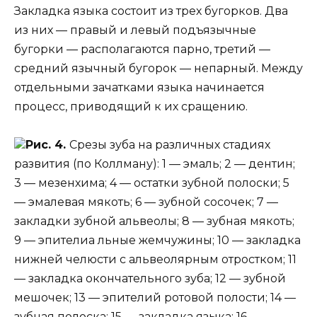
Закладка языка состоит из трех бугорков. Два
из них — правый и левый подъязычные
бугорки — располагаются парно, третий —
средний язычный бугорок — непарный. Между
отдельными зачатками языка начинается
процесс, приводящий к их сращению.
Рис. 4.
Срезы зуба на различных стадиях
развития (по Коллману): 1 — эмаль; 2 — дентин;
3 — мезенхима; 4 — остатки зубной полоски; 5
— эмалевая мякоть; 6 — зубной сосочек; 7 —
закладки зубной альвеолы; 8 — зубная мякоть;
9 — эпителиа льные жемчужины; 10 — закладка
нижней челюсти с альвеолярным отростком; 11
— закладка окончательного зуба; 12 — зубной
мешочек; 13 — эпителий ротовой полости; 14 —
зубная полоска; 15 — закладка языка; 16 —