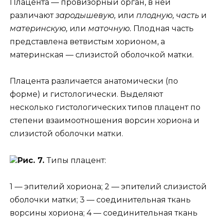
Плацента — провизорный орган, в ней
различают
зародышевую,
или
плодную, часть
и
материнскую,
или
маточную.
Плодная часть
представлена ветвистым хорионом, а
материнская — слизистой оболочкой матки.
Плацента различается анатомически (по
форме) и гистологически. Выделяют
несколько гистологических типов плацент по
степени взаимоотношения ворсин хориона и
слизистой оболочки матки.
Рис. 7.
Типы плацент:
1 — эпителий хориона; 2 — эпителий слизистой
оболочки матки; 3 — соединительная ткань
ворсины хориона; 4 — соединительная ткань