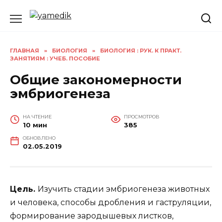
Перейти
к
содержанию
ГЛАВНАЯ
»
БИОЛОГИЯ
»
БИОЛОГИЯ : РУК. К ПРАКТ.
ЗАНЯТИЯМ : УЧЕБ. ПОСОБИЕ
Общие закономерности
эмбриогенеза
НА ЧТЕНИЕ
ПРОСМОТРОВ
10 мин
385
ОБНОВЛЕНО
02.05.2019
Цель.
Изучить стадии эмбриогенеза животных
и человека, способы дробления и гаструляции,
формирование зародышевых листков,