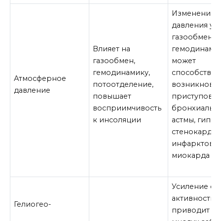
Изменение
давления ух
газообмен,
Влияет на
гемодинамик
газообмен,
может
гемодинамику,
способствов
Атмосферное
потоотделение,
возникнове
давление
повышает
приступов
восприимчивость
бронхиальн
к инсоляции
астмы, гипер
стенокардии
инфарктов
миокарда
Усиление со
активности
Гелиогео-
приводит к 