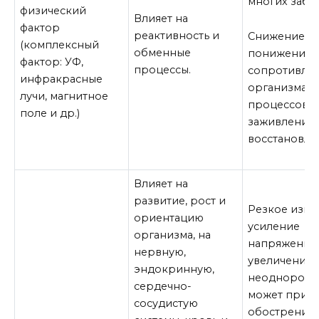
многих забо
физический
Влияет на
фактор
реактивность и
Снижение: р
(комплексный
обменные
понижение
фактор: УФ,
процессы.
сопротивля
инфракрасные
организма,
лучи, магнитное
процессов
поле и др.)
заживления 
восстановле
Влияет на
развитие, рост и
Резкое изме
ориентацию
усиление
организма, на
напряжения,
нервную,
увеличение
эндокринную,
неоднородн
сердечно-
может приве
сосудистую
обострению