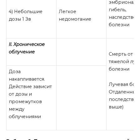
эмбриональ
гибель,
4) Небольшие
Легкое
наследствен
дозы 1 Зв
недомогание
болезни
II. Хроническое
облучение
Смерть от
тяжелой луч
болезни
Доза
накапливается.
Лучевая боле
Действие зависит
Отдаленные
от дозы и
последствия 
промежутков
выше)
между
облучениями