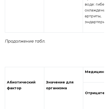
воде: гибель
охлаждения,
артриты,
эндартерии
Продолжение табл.
Медицинско
Абиотический
Значение для
фактор
организма
Отрицатель