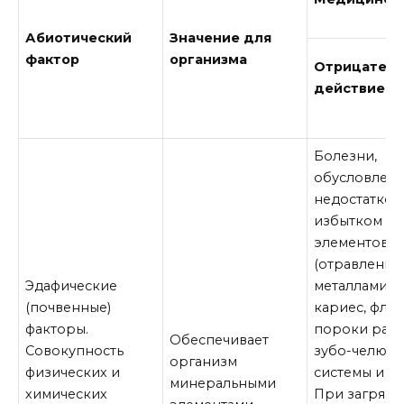
Абиотический
Значение для
фактор
организма
Отрицател
действие
Болезни,
обусловлен
недостатком
избытком
элементов
(отравление
Эдафические
металлами,
(почвенные)
кариес, флю
факторы.
пороки разв
Обеспечивает
Совокупность
зубо-челюст
организм
физических и
системы и т.д.
минеральными
химических
При загрязн