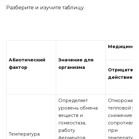
Разберите и изучите таблицу.
Медицинско
Абиотический
Значение для
фактор
организма
Отрицател
действие
Определяет
Отморожени
уровень обмена
тепловой уд
веществ и
снижение
гомеостаза,
сопротивля
работу
при
Температура
ферментов,
температур