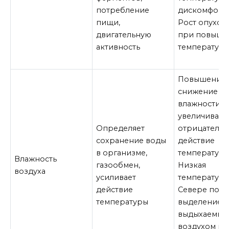
потребление
дискомфорт
пищи,
Рост опухол
двигательную
при повыше
активность
температур
Повышение 
снижение
влажности с
увеличивает
Определяет
отрицатель
сохранение воды
действие
в организме,
температуры
Влажность
газообмен,
Низкая
воздуха
усиливает
температура
действие
Севере пов
температуры
выделение в
выдыхаемым
воздухом и