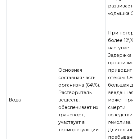
развивается
«одышка Сев
При потере
более 12\%
наступает см
Задержка во
организме
Основная
приводит к
составная часть
отекам. Оче
организма (64\%).
большая доз
Растворитель
введенная б
Вода
веществ,
может приве
обеспечивает их
смерти
транспорт,
вследствие
участвует в
гемолиза.
терморегуляции
Длительное
пребывание