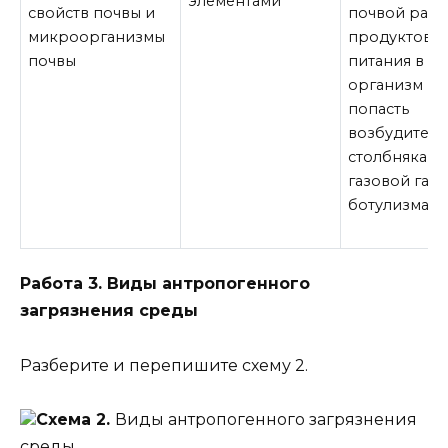
элементами
свойств почвы и
почвой ран 
микроорганизмы
продуктов
почвы
питания в
организм мо
попасть
возбудител
столбняка,
газовой ган
ботулизма и 
Работа 3. Виды антропогенного
загрязнения среды
Разберите и перепишите схему 2.
Схема 2.
Виды антропогенного загрязнения
среды