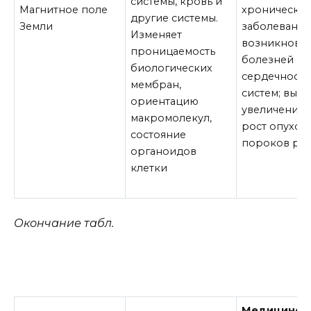
системы, кровь и
Магнитное поле
хронически
другие системы.
Земли
заболеваний
Изменяет
возникнове
проницаемость
болезней не
биологических
сердечносо
мембран,
систем; вызы
ориентацию
увеличение 
макромолекул,
рост опухол
состояние
пороков раз
органоидов
клетки
Окончание табл.
Медицинско