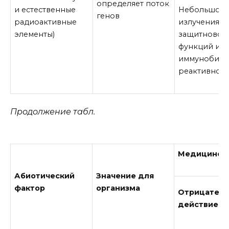
определяет поток
и естественные
Небольшое 
генов
радиоактивные
излучения: 
элементы)
защитновос
функций и
иммунобиол
реактивнос
Продолжение табл.
Медицинско
Абиотический
Значение для
фактор
организма
Отрицател
действие