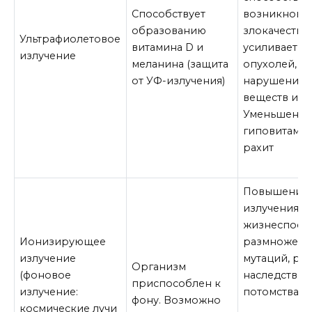
Способствует
возникнове
образованию
злокачестве
Ультрафиолетовое
витамина D и
усиливает р
излучение
меланина (защита
опухолей, в
от УФ-излучения)
нарушение 
веществ и э
Уменьшение
гиповитамин
рахит
Повышение 
излучения: 
жизнеспосо
Ионизирующее
размножения
излучение
мутаций, рос
Организм
(фоновое
наследствен
приспособлен к
излучение:
потомства.
фону. Возможно
космические лучи