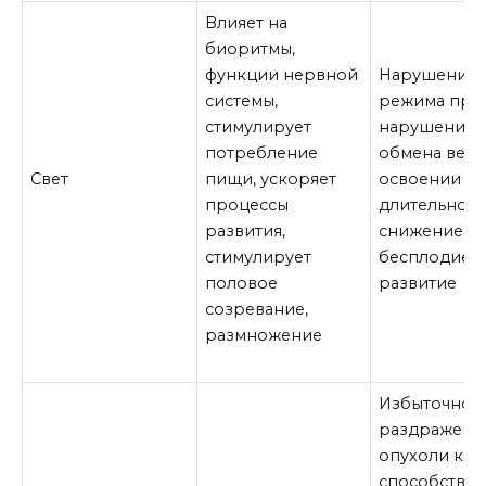
Влияет на
биоритмы,
функции нервной
Нарушение 
системы,
режима при
стимулирует
нарушению 
потребление
обмена веще
Свет
пищи, ускоряет
освоении те
процессы
длительной
развития,
снижение пл
стимулирует
бесплодие, 
половое
развитие
созревание,
размножение
Избыточное 
раздражение
опухоли кож
способствуе