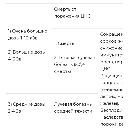
Смерть от
поражения ЦНС
1) Очень большие
Сокращени
дозы 1-10 кЗв
сроков жизн
1. Смерть
снижение
2) Большие дозы
иммунитета,
2. Тяжелая лучевая
4-6 Зв
роста, пора
болезнь (50\%
ЦНС.
смерть)
Радиационн
канцероген
(лейкемия, р
легких, мол
железы).
3) Средние дозы
Лучевая болезнь
Бесплодие.
2-4 Зв
средней тяжести
Наследстве
пороки разв