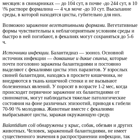
месяцев: в свинарниках — до 104 сут, в почве -до 244 сут, в 10
\% растворе формалина — 4 ч,в моче -до 10 сут. Высыхание
среды, в которой находятся цисты, губительно для них.
Возможно заражение
вегетативными формами.
Вегетативные
формы чувствительны к неблагоприятным условиям среды и
быстро в ней погибают, в фекалиях могут сохраняться до 5-6
ч.
Источники инфекции.
Балантидиаз — зооноз. Основной
источник инфекции —
домашние и дикие свинъи,
которые
почти поголовно заражены балантидиями и постоянно
выделяют с фекалиями цисты этих паразитов. У взрослых
свиней балантидии, находясь в просвете кишечника, не
внедряются в ткань кишечной стенки и не вызывают
болезненных явлений. У поросят в возрасте 1-2 мес, когда
происходит первичное заражение их балантидиями от
свиноматок, могут наблюдаться тяжелые патологические
состояния на фоне различных эпизоотий, приводя к гибели
70-90 \% молодняка. Животные вместе с фекалиями
выбрасывают цисты, заражая окружающую среду.
Balantidium coli
обнаружены у крыс, собак, обезьян и других
животных. Человек, зараженный балантидиями, не имеет
существенного значения в распространении инфекции, так