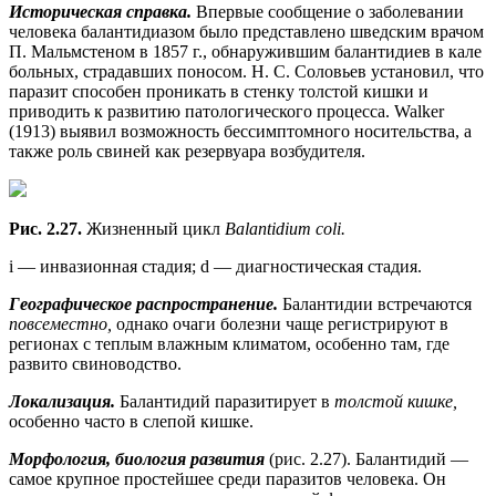
Историческая справка.
Впервые сообщение о заболевании
человека балантидиазом было представлено шведским врачом
П. Мальмстеном в 1857 г., обнаружившим балантидиев в кале
больных, страдавших поносом. Н. С. Соловьев установил, что
паразит способен проникать в стенку толстой кишки и
приводить к развитию патологического процесса. Walker
(1913) выявил возможность бессимптомного носительства, а
также роль свиней как резервуара возбудителя.
Рис. 2.27.
Жизненный цикл
Balantidium coli.
i — инвазионная стадия; d — диагностическая стадия.
Географическое распространение.
Балантидии встречаются
повсеместно,
однако очаги болезни чаще регистрируют в
регионах с теплым влажным климатом, особенно там, где
развито свиноводство.
Локализация.
Балантидий паразитирует в
толстой кишке,
особенно часто в слепой кишке.
Морфология, биология развития
(рис. 2.27). Балантидий —
самое крупное простейшее среди паразитов человека. Он