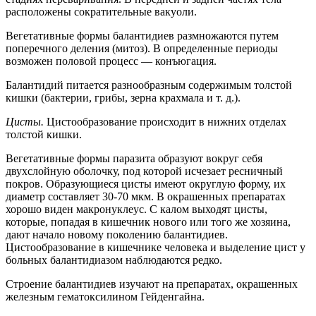
расположены сократительные вакуоли.
Вегетативные формы балантидиев размножаются путем
поперечного деления (митоз). В определенные периоды
возможен половой процесс — конъюгация.
Балантидий питается разнообразным содержимым толстой
кишки (бактерии, грибы, зерна крахмала и т. д.).
Цисты.
Цистообразование происходит в нижних отделах
толстой кишки.
Вегетативные формы паразита образуют вокруг себя
двухслойную оболочку, под которой исчезает ресничный
покров. Образующиеся цисты имеют округлую форму, их
диаметр составляет 30-70 мкм. В окрашенных препаратах
хорошо виден макронуклеус. С калом выходят цисты,
которые, попадая в кишечник нового или того же хозяина,
дают начало новому поколению балантидиев.
Цистообразование в кишечнике человека и выделение цист у
больных балантидиазом наблюдаются редко.
Строение балантидиев изучают на препаратах, окрашенных
железным гематоксилином Гейденгайна.