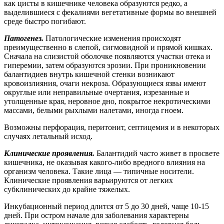
как цисты в кишечнике человека образуются редко, а
выделившиеся с фекалиями вегетативные формы во внешней
среде быстро погибают.
Патогенез.
Патологические изменения происходят
преимущественно в слепой, сигмовидной и прямой кишках.
Сначала на слизистой оболочке появляются участки отека и
гиперемии, затем образуются эрозии. При проникновении
балантидиев внутрь кишечной стенки возникают
кровоизлияния, очаги некроза. Образующиеся язвы имеют
округлые или неправильные очертания, изрезанные и
утолщенные края, неровное дно, покрытое некротическими
массами, белыми рыхлыми налетами, иногда гноем.
Возможны перфорация, перитонит, септицемия и в некоторых
случаях летальный исход.
Клинические проявления.
Балантидий часто живет в просвете
кишечника, не оказывая какого-либо вредного влияния на
организм человека. Такие лица — типичные носители.
Клинические проявления варьируются от легких
субклинических до крайне тяжелых.
Инкубационный период длится от 5 до 30 дней, чаще 10-15
дней. При остром начале для заболевания характерны