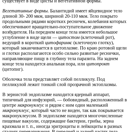
существует в виде цисты и вегетативной формы.
Вегетативные формы.
Балантидий имеет яйцевидное тело
длиной 30- 200 мкм, шириной 20-110 мкм. Тело покрыто
продольными рядами коротких ресничек, колебания которых
обеспечивают вращательно-поступательное движение
возбудителя. На переднем конце тела имеется небольшое
углубление в виде щели —
цитостом
(клеточный рот),
ведущий в короткий
цитофаринкс
(клеточную глотку),
который заканчивается в цитоплазме. По краю ротовой щели
и глотки располагаются особо сильно развитые реснички,
направляющие пищу в глубину тела паразита. На заднем
конце тела находится анальная пора, или
цитопрокт
(цитопиг).
Оболочка тела представляет собой пелликулу. Под
пелликулой лежит тонкий слой прозрачной эктоплазмы.
В зернистой эндоплазме находится ядерный аппарат,
типичный для инфузорий, — бобовидный, расположенный в
центре
макронуклеус
и рядом с ним один маленький
микронуклеус,
который часто не виден, так как покрывается
макронуклеусом. В эндоплазме находятся многочисленные
пищевые вакуоли, содержащие бактерии, грибы, зерна
крахмала и т. п., иногда эритроциты и лейкоциты в разных
стадиях переваривания. В передней и задней частях тела