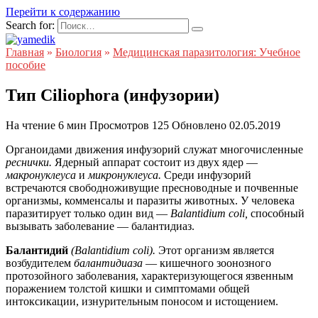
Перейти к содержанию
Search for:
Главная
»
Биология
»
Медицинская паразитология: Учебное
пособие
Тип Ciliophora (инфузории)
На чтение
6 мин
Просмотров
125
Обновлено
02.05.2019
Органоидами движения инфузорий служат многочисленные
реснички.
Ядерный аппарат состоит из двух ядер —
макронуклеуса
и
микронуклеуса.
Среди инфузорий
встречаются свободноживущие пресноводные и почвенные
организмы, комменсалы и паразиты животных. У человека
паразитирует только один вид —
Balantidium coli,
способный
вызывать заболевание — балантидиаз.
Балантидий
(Balantidium coli).
Этот организм является
возбудителем
балантидиаза
— кишечного зоонозного
протозойного заболевания, характеризующегося язвенным
поражением толстой кишки и симптомами общей
интоксикации, изнурительным поносом и истощением.