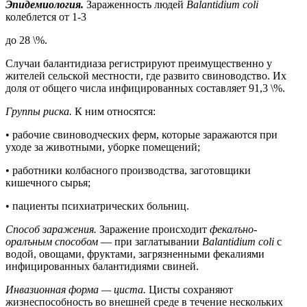
Эпидемиология.
Зараженность людей
Balantidium coli
колеблется от 1-3
до 28 \%.
Случаи балантидиаза регистрируют преимущественно у
жителей сельской местности, где развито свиноводство. Их
доля от общего числа инфицированных составляет 91,3 \%.
Группы риска.
К ним относятся:
• рабочие свиноводческих ферм, которые заражаются при
уходе за животными, уборке помещений;
• работники колбасного производства, заготовщики
кишечного сырья;
• пациенты психиатрических больниц.
Способ заражения.
Заражение происходит
фекалъно-
оралъным способом
— при заглатывании
Balantidium coli
с
водой, овощами, фруктами, загрязненными фекалиями
инфицированных балантидиями свиней.
Инвазионная форма — циста.
Цисты сохраняют
жизнеспособность во внешней среде в течение нескольких