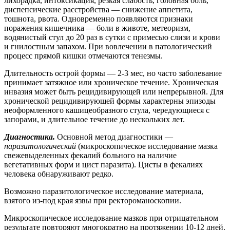
лихорадка, интоксикация, резкая слабость, головная боль,
диспепсические расстройства — снижение аппетита,
тошнота, рвота. Одновременно появляются признаки
поражения кишечника — боли в животе, метеоризм,
водянистый стул до 20 раз в сутки с примесью слизи и крови
и гнилостным запахом. При вовлечении в патологический
процесс прямой кишки отмечаются тенезмы.
Длительность острой формы — 2-3 мес, но часто заболевание
принимает затяжное или хроническое течение. Хроническая
инвазия может быть рецидивирующей или непрерывной. Для
хронической рецидивирующей формы характерны эпизоды
неоформленного кашицеобразного стула, чередующиеся с
запорами, и длительное течение до нескольких лет.
Диагностика.
Основной метод диагностики —
паразитологический
(микроскопическое исследование мазка
свежевыделенных фекалий больного на наличие
вегетативных форм и цист паразита). Цисты в фекалиях
человека обнаруживают редко.
Возможно паразитологическое исследование материала,
взятого из-под края язвы при ректороманоскопии.
Микроскопическое исследование мазков при отрицательном
результате повторяют многократно на протяжении 10-12 дней.