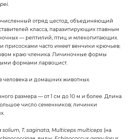
pei.
очисленный отряд цестод, объединяющий
тавителей класса, паразитирующих главным
ночных — рептилий, птиц и млекопитающих.
и присосками часто имеет венчики крючьев;
ковом краю членика. Личиночные формы
ными формами ларвоцист.
в человека и домашних животных.
ного размера — от 1 см до 10 м и более. Длина
большое число семенников; личинки
х.
 solium, Т. saginata, Multiceps multiceps
(на
hinococcinae, виды:
Echinococcus granulosus