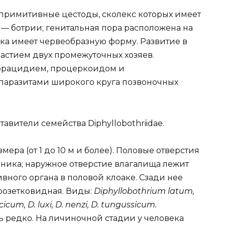
 примитивные цестоды, сколекс которых имеет
— ботрии; генитальная пора расположена на
нка имеет червеобразную форму. Развитие в
астием двух промежуточных хозяев.
орацидием, процеркоидом и
паразитами широкого круга позвоночных
авители семейства Diphyllobothriidae.
мера (от 1 до 10 м и более). Половые отверстия
ника; наружное отверстие влагалища лежит
вного органа в половой клоаке. Сзади нее
 розетковидная. Виды:
Diphyllobothrium latum,
iacicum, D. luxi, D. nenzi, D. tungussicum.
ь редко. На личиночной стадии у человека