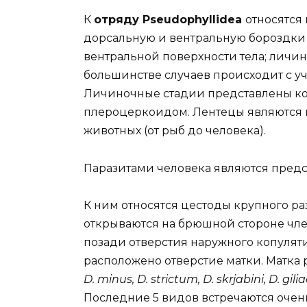
К
отряду Pseudophyllidea
относятся
дорсальную и вентральную бороздки 
вентральной поверхности тела; личи
большинстве случаев происходит с уч
Личиночные стадии представлены к
плероцеркоидом. Лентецы являются 
животных (от рыб до человека).
Паразитами человека являются предст
К ним относятся цестоды крупного раз
открываются на брюшной стороне чле
позади отверстия наружного копуляти
расположено отверстие матки. Матка
D. minus, D. strictum, D. skrjabini, D. gil
Последние 5 видов встречаются очен