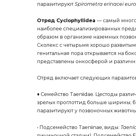
паразитируют
Spirometra erinacei euro
Отряд Cyclophyllidea
— самый мног
наиболее специализированных предс
образом в организме наземных позво
Сколекс с четырьмя хорошо развитым
генитальная пора открывается на бо
представлены онкосферой и различ
Отряд включает следующих паразито
♦ Семейство Taeniidae. Цестоды различ
зрелых проглоттид больше ширины; 
паразитируют у позвоночных животны
• Подсемейство Taeniinae, виды:
Taenia
личиночной стадии). Подсемейство Ec