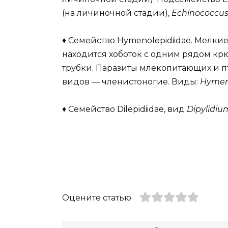
(на личиночной стадии),
Echinococcus 
♦ Семейство Hymenolepidiidae. Мелки
находится хоботок с одним рядом кр
трубки. Паразиты млекопитающих и п
видов — членистоногие. Виды:
Hymeno
♦ Семейство Dilepidiidae, вид
Dipylidiu
Оцените статью