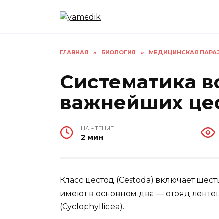
Перейти
к
содержанию
ГЛАВНАЯ
»
БИОЛОГИЯ
»
МЕДИЦИНСКАЯ ПАРАЗ
Систематика в
важнейших цес
НА ЧТЕНИЕ
2 мин
Класс цестод (Cestoda) включает шес
имеют в основном два — отряд лентец
(Cyclophyllidea).