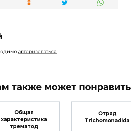
й
бходимо
авторизоваться
.
ам также может понравить
Общая
Отряд
характеристика
Trichomonadida
трематод