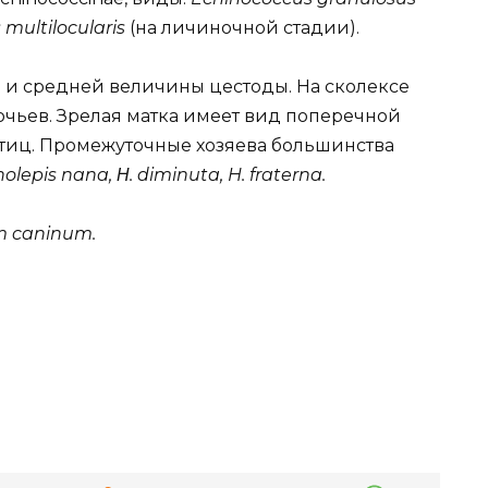
multilocularis
(на личиночной стадии).
е и средней величины цестоды. На сколексе
ючьев. Зрелая матка имеет вид поперечной
тиц. Промежуточные хозяева большинства
lepis nana, Η. diminuta, H. fraterna.
m caninum.