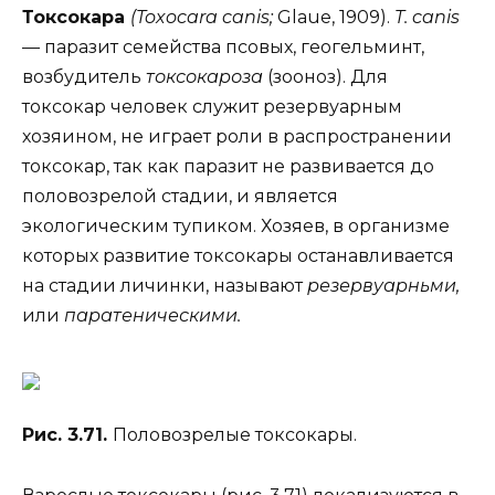
Токсокара
(Toxocara canis;
Glaue, 1909).
T. canis
— паразит семейства псовых, геогельминт,
возбудитель
токсокароза
(зооноз). Для
токсокар человек служит резервуарным
хозяином, не играет роли в распространении
токсокар, так как паразит не развивается до
половозрелой стадии, и является
экологическим тупиком. Хозяев, в организме
которых развитие токсокары останавливается
на стадии личинки, называют
резервуарньми,
или
паратеническими.
Рис. 3.71.
Половозрелые токсокары.