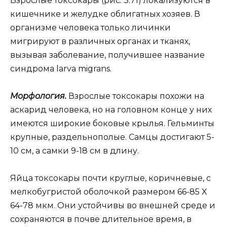
Взрослые токсокары (рис. 3.71) локализуются в
кишечнике и желудке облигатных хозяев. В
организме человека только личинки
мигрируют в различных органах и тканях,
вызывая заболевание, получившее название
синдрома larva migrans.
Морфология.
Взрослые токсокары похожи на
аскарид человека, но на головном конце у них
имеются широкие боковые крылья. Гельминты
крупные, раздельнополые. Самцы достигают 5-
10 см, а самки 9-18 см в длину.
Яйца токсокары почти круглые, коричневые, с
мелкобугристой оболочкой размером 66-85 X
64-78 мкм. Они устойчивы во внешней среде и
сохраняются в почве длительное время, в