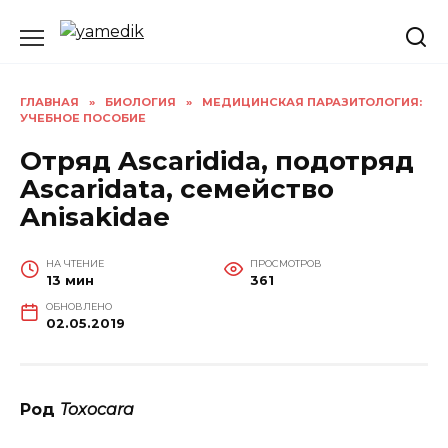
Перейти
к
содержанию
ГЛАВНАЯ
»
БИОЛОГИЯ
»
МЕДИЦИНСКАЯ ПАРАЗИТОЛОГИЯ:
УЧЕБНОЕ ПОСОБИЕ
Отряд Ascaridida, подотряд
Ascaridata, семейство
Anisakidae
НА ЧТЕНИЕ
ПРОСМОТРОВ
13 мин
361
ОБНОВЛЕНО
02.05.2019
Род
Toxocara