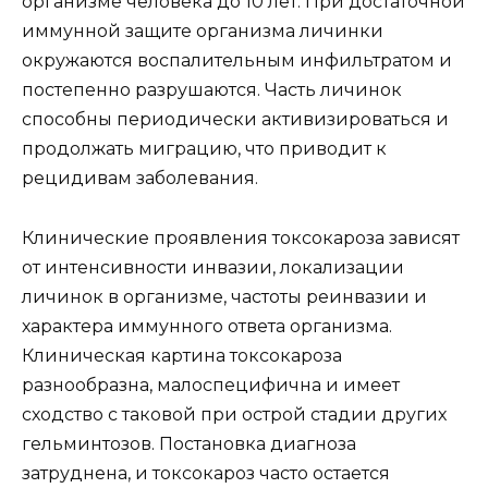
организме человека до 10 лет. При достаточной
иммунной защите организма личинки
окружаются воспалительным инфильтратом и
постепенно разрушаются. Часть личинок
способны периодически активизироваться и
продолжать миграцию, что приводит к
рецидивам заболевания.
Клинические проявления токсокароза зависят
от интенсивности инвазии, локализации
личинок в организме, частоты реинвазии и
характера иммунного ответа организма.
Клиническая картина токсокароза
разнообразна, малоспецифична и имеет
сходство с таковой при острой стадии других
гельминтозов. Постановка диагноза
затруднена, и токсокароз часто остается