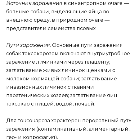
Источник заражения
в синантропном очаге —
больные собаки, выделяющие яйца во
внешнюю среду, в природном очаге —
представители семейства псовых.
Пути заражения.
Основные пути заражения
собак токсокарозом включают внутриутробное
заражение личинками через плаценту;
заглатывание живых личинок щенками с
молоком кормящей собаки; заглатывание
инвазионных личинок с тканями
паратенических хозяев; заглатывание яиц
токсокар с пищей, водой, почвой.
Для токсокароза характерен пероральный путь
заражения (контаминативный, алиментарный,
гео- и копрофагия).