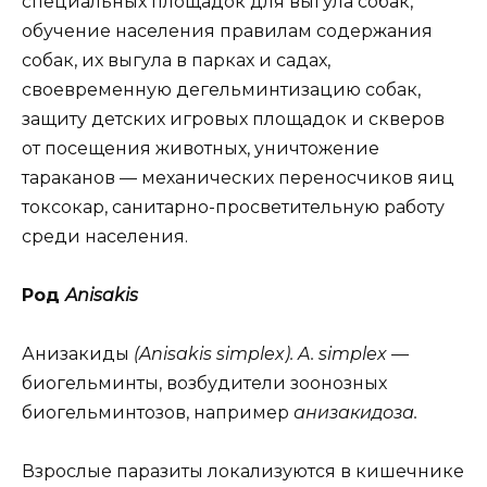
специальных площадок для выгула собак,
обучение населения правилам содержания
собак, их выгула в парках и садах,
своевременную дегельминтизацию собак,
защиту детских игровых площадок и скверов
от посещения животных, уничтожение
тараканов — механических переносчиков яиц
токсокар, санитарно-просветительную работу
среди населения.
Род
Anisakis
Анизакиды
(Anisakis simplex). A. simplex
—
биогельминты, возбудители зоонозных
биогельминтозов, например
анизакидоза.
Взрослые паразиты локализуются в кишечнике