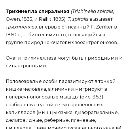
Трихинелла спиральная
(Trichinella spiralis;
Owen, 1835, и Raillit, 1895).
T. spiralis
вызывает
трихинеллез,
впервые описанный F. Zenker в
1860 г., — биогельминтоз, относящийся к
группе природно-очаговых зооантропонозов.
Очаги трихинеллеза могут быть природными и
синантропными.
Половозрелые особи паразитируют в тонкой
кишке человека, а личинки мигрируют в
поперечнополосатые мышцы (рис. 3.53),
снабженные густой сетью кровеносных
капилляров (мышцы языка, диафрагмальные,
дельтовидные, реберные, плечевые,
пищевода, глаза, мочеиспускательного канала),