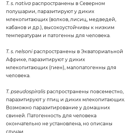
T. s. nativa
распространены в Северном
полушарии, паразитируют у диких
млекопитающих (волков, лисиц, медведей,
кабанов и др.), высокоустойчивы к низким
температурам и патогенны для человека.
T. s. nelsoni
распространены в Экваториальной
Африке, паразитируют у диких
млекопитающих (гиен), малопатогенны для
человека.
T. pseudospiralis
распространены повсеместно,
паразитируют у птиц и диких млекопитающих.
Возможно паразитирование у домашних
свиней. Патогенность для человека
окончательно не установлена, но описаны
случаи