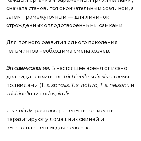
сначала становится окончательным хозяином, а
затем промежуточным — для личинок,
отрожденных оплодотворенными самками.
Для полного развития одного поколения
гельминтов необходима смена хозяев.
Эпидемиология.
В настоящее время описано
два вида трихинелл:
Trichinella spiralis
с тремя
подвидами (T.
s. spiralis, T. s. nativa, T. s. nelsoni)
и
Trichinella pseudospiralis.
T. s. spiralis
распространены повсеместно,
паразитируют у домашних свиней и
высокопатогенны для человека.