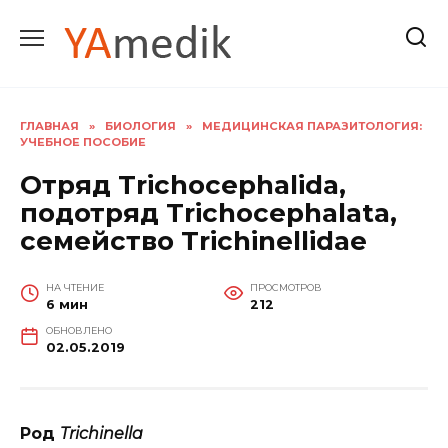
Перейти
к
содержанию
ГЛАВНАЯ
»
БИОЛОГИЯ
»
МЕДИЦИНСКАЯ ПАРАЗИТОЛОГИЯ:
УЧЕБНОЕ ПОСОБИЕ
Отряд Trichocephalida,
подотряд Trichocephalata,
семейство Trichinellidae
НА ЧТЕНИЕ
ПРОСМОТРОВ
6 мин
212
ОБНОВЛЕНО
02.05.2019
Род
Trichinella