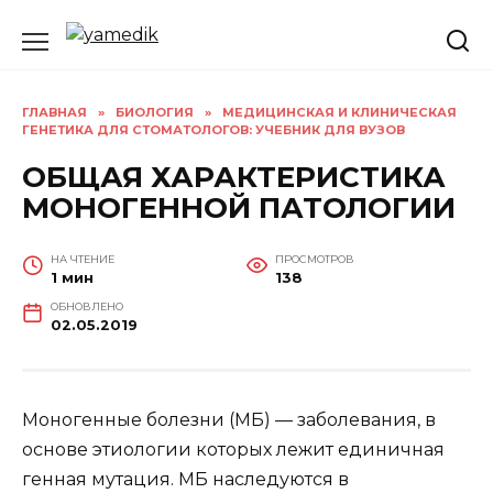
Перейти
к
содержанию
ГЛАВНАЯ
»
БИОЛОГИЯ
»
МЕДИЦИНСКАЯ И КЛИНИЧЕСКАЯ
ГЕНЕТИКА ДЛЯ СТОМАТОЛОГОВ: УЧЕБНИК ДЛЯ ВУЗОВ
ОБЩАЯ ХАРАКТЕРИСТИКА
МОНОГЕННОЙ ПАТОЛОГИИ
НА ЧТЕНИЕ
ПРОСМОТРОВ
1 мин
138
ОБНОВЛЕНО
02.05.2019
Моногенные болезни (МБ) — заболевания, в
основе этиологии которых лежит единичная
генная мутация. МБ наследуются в