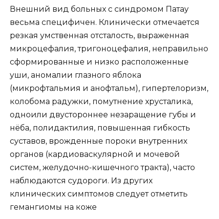
Внешний вид больных с синдромом Патау
весьма специфичен. Клинически отмечается
резкая умственная отсталость, выраженная
микроцефалия, тригоноцефалия, неправильно
сформированные и низко расположенные
уши, аномалии глазного яблока
(микрофтальмия и анофтальм), гипертелоризм,
колобома радужки, помутнение хрусталика,
одноили двустороннее незаращение губы и
нёба, полидактилия, повышенная гибкость
суставов, врожденные пороки внутренних
органов (кардиоваскулярной и мочевой
систем, желудочно-кишечного тракта), часто
наблюдаются судороги. Из других
клинических симптомов следует отметить
гемангиомы на коже