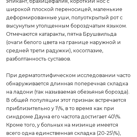
эпикант, брахицефалия, короткий нос с
широкой плоской переносицей, маленькие
деформированные уши, полуоткрытый рот с
высунутым утолщенным бороздчатым языком.
Отмечаются катаракты, пятна Брушвильда
(очаги белого цвета на границе наружной и
средней трети радужки), косоглазие,
разболтанность суставов.
При дерматоглифическом исследовании часто
обнаруживается длинная поперечная складка
на ладони (так называемая обезьянья борозда).
В общей популяции этот признак встречается
приблизительно у 1\%, в то время как при
синдроме Дауна его частота достигает 40\%.
Кроме того, у больных на мизинце имеется
всего одна единственная складка (20-25\%),