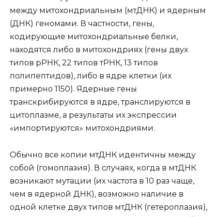
между митохондриальным (мтДНК) и ядерным
(ДНК) геномами. В частности, гены,
кодирующие митохондриальные белки,
находятся либо в митохондриях (гены двух
типов рРНК, 22 типов тРНК, 13 типов
полипептидов), либо в ядре клетки (их
примерно 1150). Ядерные гены
транскрибируются в ядре, транслируются в
цитоплазме, а результаты их экспрессии
«импортируются» митохондриями.
Обычно все копии мтДНК идентичны между
собой (гомоплазия). В случаях, когда в мтДНК
возникают мутации (их частота в 10 раз чаще,
чем в ядерной ДНК), возможно наличие в
одной клетке двух типов мтДНК (гетероплазия),