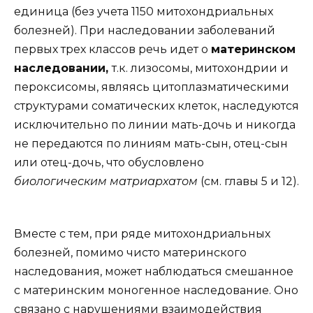
единица (без учета 1150 митохондриальных
болезней). При наследовании заболеваний
первых трех классов речь идет о
материнском
наследовании,
т.к. лизосомы, митохондрии и
пероксисомы, являясь цитоплазматическими
структурами соматических клеток, наследуются
исключительно по линии мать-дочь и никогда
не передаются по линиям мать-сын, отец-сын
или отец-дочь, что обусловлено
биологическим матриархатом
(см. главы 5 и 12).
Вместе с тем, при ряде митохондриальных
болезней, помимо чисто материнского
наследования, может наблюдаться смешанное
с материнским моногенное наследование. Оно
связано с нарушениями взаимодействия