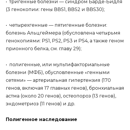
• тригенные болезни — синдром Барде-Бидля
(3 генокопии: гены ВВS1, ВВS2 и ВВS30);
• четырехгенные — пятигенные болезни:
болезнь Альцгеймера (обусловлена четырьмя
генокопиями: PS1, PS2, PS3 и PS4, а также геном
прионного белка, см. главу 29);
• полигенные, или мультифакториальные
болезни (МФБ), обусловленные «генными
сетями» — артериальная гипертензия (170
генов, включая 17 главных генов), бронхиальная
астма (около 20 генов), остеопороз (13 генов),
эндометриоз (11 генов) и др.
Полигенное наследование