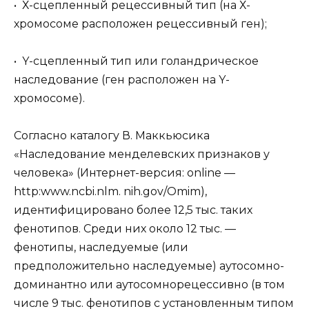
• Х-сцепленный рецессивный тип (на Х-
хромосоме расположен рецессивный ген);
• Y-сцепленный тип или голандрическое
наследование (ген расположен на Y-
хромосоме).
Согласно каталогу В. Маккьюсика
«Наследование менделевских признаков у
человека» (Интернет-версия: online —
http:www.ncbi.nlm. nih.gov/Omim),
идентифицировано более 12,5 тыс. таких
фенотипов. Среди них около 12 тыс. —
фенотипы, наследуемые (или
предположительно наследуемые) аутосомно-
доминантно или аутосомнорецессивно (в том
числе 9 тыс. фенотипов с установленным типом