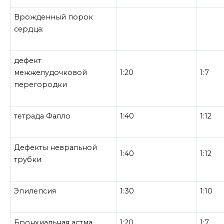
Врожденный порок
сердца:
дефект
межжелудочковой
1:20
1:7
перегородки
тетрада Фалло
1:40
1:12
Дефекты невральной
1:40
1:12
трубки
Эпилепсия
1:30
1:10
Бронхиальная астма
1:20
1:7