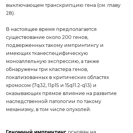
выключающем транскрипцию гена (см. главу
28).
В настоящее время предполагается
существование около 200 генов,
подверженных такому импринтингу и
имеющих тканеспецифическую
моноаллельную экспрессию, а также
обнаружены три кластера генов,
локализованных в критических областях
хромосом (7q32, 11р15 и 15q11.2-q13) и
оказывающих прямое влияние на развитие
наследственной патологии по такому
механизму, в том числе опухолей.
Геномный импринтинг
основан на