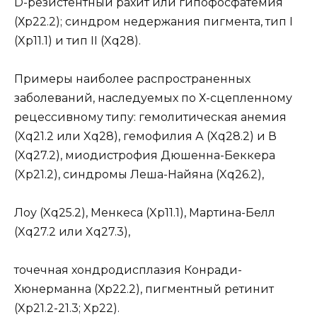
D-резистентный рахит или гипофосфатемия
(Хр22.2); синдром недержания пигмента, тип I
(Xp11.1) и тип II (Xq28).
Примеры наиболее распространенных
заболеваний, наследуемых по Х-сцепленному
рецессивному типу: гемолитическая анемия
(Xq21.2 или Xq28), гемофилия А (Xq28.2) и В
(Xq27.2), миодистрофия Дюшенна-Беккера
(Xp21.2), синдромы Леша-Найяна (Xq26.2),
Лоу (Xq25.2), Менкеса (Xp11.1), Мартина-Белл
(Xq27.2 или Xq27.3),
точечная хондродисплазия Конради-
Хюнерманна (Хр22.2), пигментный ретинит
(Xp21.2-21.3; Xp22).