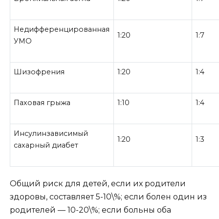
Недифференцированная
1:20
1:7
УМО
Шизофрения
1:20
1:4
Паховая грыжа
1:10
1:4
Инсулинзависимый
1:20
1:3
сахарный диабет
Общий риск для детей, если их родители
здоровы, составляет 5-10\%; если болен один из
родителей — 10-20\%; если больны оба