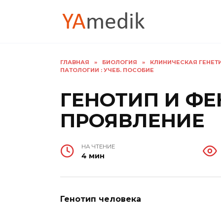
Перейти
к
содержанию
ГЛАВНАЯ
»
БИОЛОГИЯ
»
КЛИНИЧЕСКАЯ ГЕНЕТ
ПАТОЛОГИИ : УЧЕБ. ПОСОБИЕ
ГЕНОТИП И Ф
ПРОЯВЛЕНИЕ
НА ЧТЕНИЕ
4 мин
Генотип человека