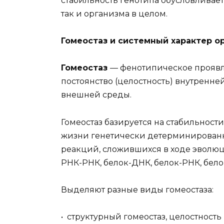
стабильность генотипа обусловливает
так и организма в целом.
Гомеостаз и системный характер 
Гомеостаз
— фенотипическое проявле
постоянство (целостность) внутренн
внешней среды.
Гомеостаз базируется на стабильност
жизни генетически детерминирован
реакций, сложившихся в ходе эволюц
РНК-РНК, белок-ДНК, белок-РНК, белок
Выделяют разные виды гомеостаза:
• структурный гомеостаз, целостност