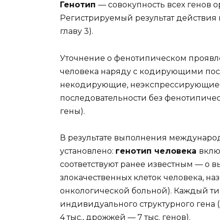
Генотип
— совокупность всех генов 
Регистрируемый результат действия
главу 3).
Уточнение о фенотипическом проявле
человека наряду с кодирующими по
некодирующие, неэкспрессирующие
последовательности без фенотипиче
гены).
В результате выполнения междунаро
установлено:
генотип человека
вклю
соответствуют ранее известным — о в
злокачественных клеток человека, н
онкологической больной). Каждый ти
индивидуального структурного гена 
4 тыс., дрожжей — 7 тыс. генов).