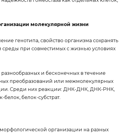
 надежность гомеостаза как отдельных клеток,
организации молекулярной жизни
ние генотипа, свойство организма сохранять
ей среды при совместимых с жизнью условиях
и разнообразных и бесконечных в течение
ных преобразований или межмолекулярных
ии. Среди них реакции: ДНК-ДНК, ДНК-РНК,
-белок, белок-субстрат.
ь морфологической организации на разных