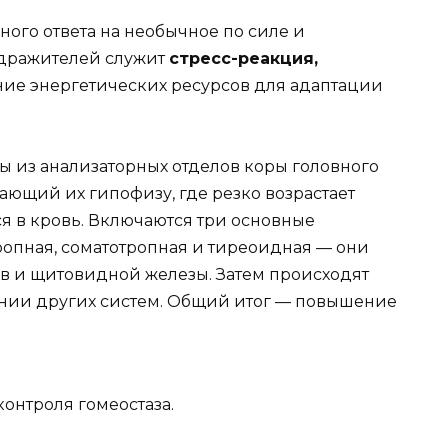
го ответа на необычное по силе и
здражителей служит
стресс-реакция,
ие энергетических ресурсов для адаптации
 из анализаторных отделов коры головного
дающий их гипофизу, где резко возрастает
я в кровь. Включаются три основные
опная, соматотропная и тиреоидная — они
в и щитовидной железы. Затем происходят
янии других систем. Общий итог — повышение
контроля гомеостаза.