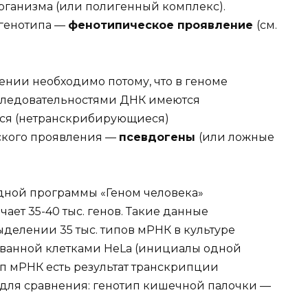
организма (или полигенный комплекс).
 генотипа —
фенотипическое проявление
(см.
нии необходимо потому, что в геноме
следовательностями ДНК имеются
ся (нетранскрибирующиеся)
ского проявления —
псевдогены
(или ложные
дной программы «Геном человека»
чает 35-40 тыс. генов. Такие данные
ыделении 35 тыс. типов мРНК в культуре
азванной клетками HeLa (инициалы одной
п мРНК есть результат транскрипции
(для сравнения: генотип кишечной палочки —