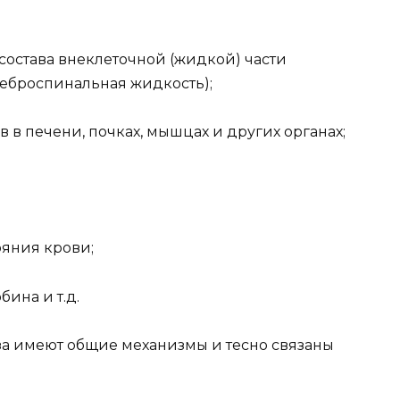
 состава внеклеточной (жидкой) части
реброспинальная жидкость);
 в печени, почках, мышцах и других органах;
ояния крови;
бина и т.д.
за имеют общие механизмы и тесно связаны