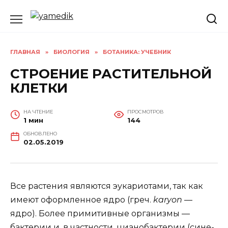
Перейти
к
содержанию
ГЛАВНАЯ
»
БИОЛОГИЯ
»
БОТАНИКА: УЧЕБНИК
СТРОЕНИЕ РАСТИТЕЛЬНОЙ
КЛЕТКИ
НА ЧТЕНИЕ
ПРОСМОТРОВ
1 мин
144
ОБНОВЛЕНО
02.05.2019
Все растения являются эукариотами, так как
имеют оформленное ядро (греч.
karyon
—
ядро). Более примитивные организмы —
бактерии и, в частности, цианобактерии (сине-