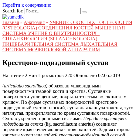
Перейти к содержанию
Search for:
Главная
»
Анатомия
»
УЧЕНИЕ О КОСТЯХ - ОСТЕОЛОГИЯ
(OSTEOLOGIA) СОЕДИНЕНИЯ КОСТЕЙ МЫШЕЧНАЯ
СИСТЕМА УЧЕНИЕ О ВНУТРЕННОСТЯХ -
СПЛАНХНОЛОГИЯ (SPLANCHNOLOGIA)
ПИЩЕВАРИТЕЛЬНАЯ СИСТЕМА ДЫХАТЕЛЬНАЯ
СИСТЕМА МОЧЕПОЛОВОЙ АППАРАТ ИМ
Крестцово-подвздошный сустав
На чтение
2 мин
Просмотров
220
Обновлено
02.05.2019
(articulatio sacroiliaca)
образован ушковидными
поверхностями тазовой кости и крестца. Суставные
поверхности уплощенные, покрыты толстым волокнистым
хрящом. По форме суставных поверхностей крестцово-
подвздошный сустав плоский, суставная капсула толстая, туго
натянутая, прикрепляется по краям суставных поверхностей.
Сустав укреплен прочными связками.
Передняя крестцово-
подвздошная связка
(lig. sacroiliacum anterius) соединяет
передние края сочленяющихся поверхностей. Задняя сторона
капсулы укреплена
задней крестцово-подвздошной связкой