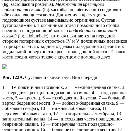
(lig. sacroiliacum posterius).
Межкостная крестцово-
подвздошная связка
(lig. sacroiliacum interosseum) соединяют
обе сочленяющиеся кости. Движения в крес- тцово-
подвздошном суставе максимально ограничены. Сустав
тугоподвижный. Поясничный отдел позвоночного столба
соединен с подвздошной костью
подвздошно-поясничной
связкой
(lig. iliolumbale), которая начинается на передней
стороне поперечных отростков IV и V поясничных позвонков
и прикрепляется к задним отделам подвздошного гребня и к
медиальной поверхности крыла подвздошной кости. Тазовые
кости соединяются также с крестцом с помощью двух
Рис. 122А.
Суставы и связки таза. Вид спереди.
1 — IV поясничный позвонок, 2 — межпоперечная связка, 3
— передняя крестцово-подвздошная связка, 4 — подвздошная
кость, 5 — крестец, 6 — тазобедренный сустав, 7 — большой
вертел бедренной кости, 8 — лобково-бедренная связка, 9 —
лобковый симфиз, 10 — нижняя лобковая связка, 11 —
верхняя лобковая связка, 12 — запирательная мембрана, 13 —
запирательный канал, 14 — нисходящая часть подвздошно-
бедренной связки, 15 — поперечная часть подвздошно-
бедренной связки, 16 — большое седалищное отверстие, 17 —