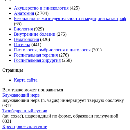
Акушерство и гинекология
(425)
Анатомия
(2 704)
Безопасность жизнедеятельности и медицина катастроф
(65)
Биология
(929)
Внутренние болезни
(275)
Гематология
(326)
Гигиена
(441)
Гистология, эмбриология и цитология
(301)
Госпитальная терапия
(276)
Госпитальная хирургия
(258)
Страницы
Карта сайта
Вам также может понравиться
Блуждающий нерв
Блуждающий нерв (n. vagus) иннервирует твердую оболочку
0
317
Тазобедренный сустав
(art. coxae), шаровидный по форме, образован полулунной
0
331
Крестцовое сплетение