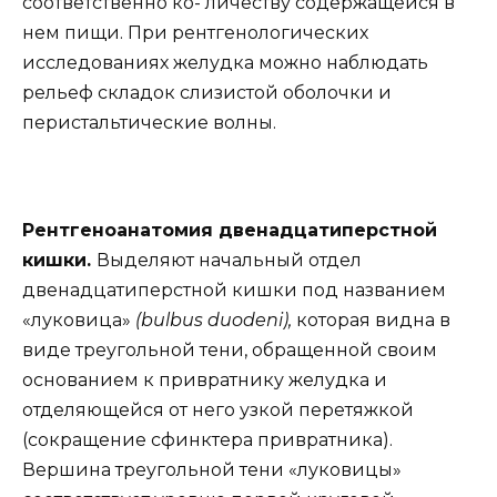
соответственно ко- личеству содержащейся в
нем пищи. При рентгенологических
исследованиях желудка можно наблюдать
рельеф складок слизистой оболочки и
перистальтические волны.
Рентгеноанатомия двенадцатиперстной
кишки.
Выделяют начальный отдел
двенадцатиперстной кишки под названием
«луковица»
(bulbus duodeni),
которая видна в
виде треугольной тени, обращенной своим
основанием к привратнику желудка и
отделяющейся от него узкой перетяжкой
(сокращение сфинктера привратника).
Вершина треугольной тени «луковицы»