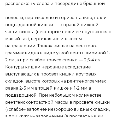
расположены слева и посередине брюшной
полости, вертикально и горизонтально, петли
подвздошной кишки — в правой нижней
части живота (некоторые петли ее опускаются в
малый таз), вертикально и в косом
направлении. Тонкая кишка на рентгено-
граммах видна в виде узкой ленты шириной 1-
2 см, а при слабом тонусе стенки — 2,5-4 см.
Контуры кишки неровные вследствие
выступающих в просвет кишки круговых
складок, высота которых на рентгенограммах
равна 2-3 мм в тощей кишке и 1-2 мм в
подвздошной. При небольшом количестве
рентгеноконтрастной массы в просвете кишки
(«слабое» заполнение) хорошо видны складки,
а при «тугом» заполнении (в просвет кишки