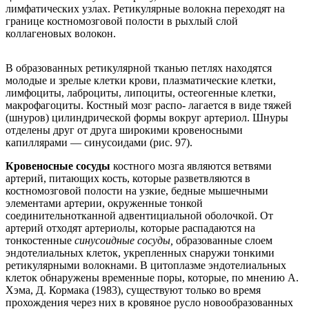
лимфатических узлах. Ретикулярные волокна переходят на
границе костномозговой полости в рыхлый слой
коллагеновых волокон.
В образованных ретикулярной тканью петлях находятся
молодые и зрелые клетки крови, плазматические клетки,
лимфоциты, лаброциты, липоциты, остеогенные клетки,
макрофагоциты. Костный мозг распо- лагается в виде тяжей
(шнуров) цилиндрической формы вокруг артериол. Шнуры
отделены друг от друга широкими кровеносными
капиллярами — синусоидами (рис. 97).
Кровеносные сосуды
костного мозга являются ветвями
артерий, питающих кость, которые разветвляются в
костномозговой полости на узкие, бедные мышечными
элементами артерии, окруженные тонкой
соединительнотканной адвентициальной оболочкой. От
артерий отходят артериолы, которые распадаются на
тонкостенные
синусоидные сосуды,
образованные слоем
эндотелиальных клеток, укрепленных снаружи тонкими
ретикулярными волокнами. В цитоплазме эндотелиальных
клеток обнаружены временные поры, которые, по мнению А.
Хэма, Д. Кормака (1983), существуют только во время
прохождения через них в кровяное русло новообразованных