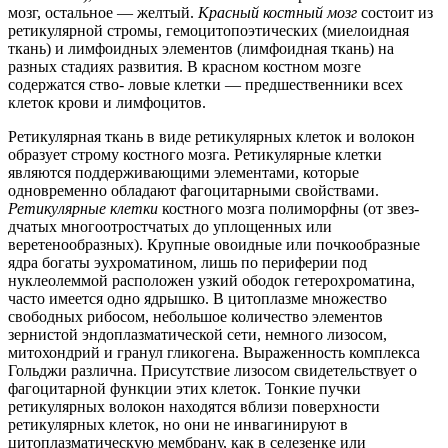
мозг, остальное — желтый.
Красный костный мозг
состоит из
ретикулярной стромы, гемоцитопоэтических (миелоидная
ткань) и лимфоидных элементов (лимфоидная ткань) на
разных стадиях развития. В красном костном мозге
содержатся ство- ловые клетки — предшественники всех
клеток крови и лимфоцитов.
Ретикулярная ткань в виде ретикулярных клеток и волокон
образует строму костного мозга. Ретикулярные клетки
являются поддерживающими элементами, которые
одновременно обладают фагоцитарными свойствами.
Ретикулярные клетки
костного мозга полиморфны (от звез-
дчатых многоотростчатых до уплощенных или
веретенообразных). Крупные овоидные или почкообразные
ядра богаты эухроматином, лишь по периферии под
нуклеолеммой расположен узкий ободок гетерохроматина,
часто имеется одно ядрышко. В цитоплазме множество
свободных рибосом, небольшое количество элементов
зернистой эндоплазматической сети, немного лизосом,
митохондрий и гранул гликогена. Выраженность комплекса
Гольджи различна. Присутствие лизосом свидетельствует о
фагоцитарной функции этих клеток. Тонкие пучки
ретикулярных волокон находятся вблизи поверхности
ретикулярных клеток, но они не инвагинируют в
цитоплазматическую мембрану, как в селезенке или