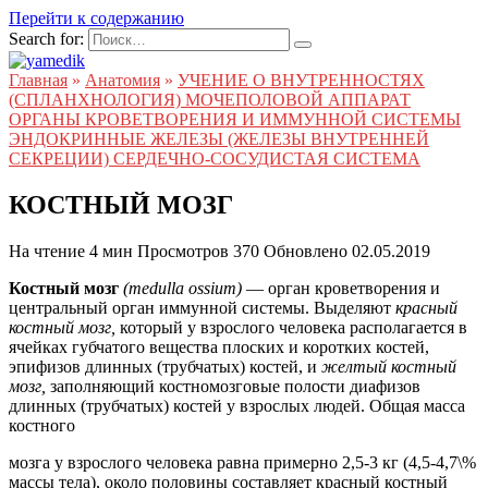
Перейти к содержанию
Search for:
Главная
»
Анатомия
»
УЧЕНИЕ О ВНУТРЕННОСТЯХ
(СПЛАНХНОЛОГИЯ) МОЧЕПОЛОВОЙ АППАРАТ
ОРГАНЫ КРОВЕТВОРЕНИЯ И ИММУННОЙ СИСТЕМЫ
ЭНДОКРИННЫЕ ЖЕЛЕЗЫ (ЖЕЛЕЗЫ ВНУТРЕННЕЙ
СЕКРЕЦИИ) СЕРДЕЧНО-СОСУДИСТАЯ СИСТЕМА
КОСТНЫЙ МОЗГ
На чтение
4 мин
Просмотров
370
Обновлено
02.05.2019
Костный мозг
(medulla ossium)
— орган кроветворения и
центральный орган иммунной системы. Выделяют
красный
костный мозг,
который у взрослого человека располагается в
ячейках губчатого вещества плоских и коротких костей,
эпифизов длинных (трубчатых) костей, и
желтый костный
мозг,
заполняющий костномозговые полости диафизов
длинных (трубчатых) костей у взрослых людей. Общая масса
костного
мозга у взрослого человека равна примерно 2,5-3 кг (4,5-4,7\%
массы тела), около половины составляет красный костный