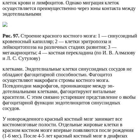
клеток крови и лимфоцитов. Однако миграция клеток
осуществляется преимущественно через зоны контакта между
эндотелиальными
Рис. 97.
Строение красного костного мозга: 1 — синусоидный
кровеносный капилляр; 2 — клетки эритропоэза и
лейкоцитопоэза на различных стадиях развития; 3 —
мегакариоциты; 4 — костная перекладина (по И. В. Алмазову
и Л. С. Сутулову)
клетками. Эндотелиальные клетки синусоидных сосудов не
обладают фагоцитарной способностью. Фагоцитоз
осуществляют макрофаги стромы костного мозга.
Псевдоподии макрофагов, проникающие между эн-
дотелиальными клетками, фагоцитируют витальные
красители. С этим связано устаревшее представление о якобы
фагоцитарной функции эндотелиоцитов синусоидных
сосудов.
У новорожденного красный костный мозг занимает все
костномозговые полости. Отдельные жировые клетки в
красном костном мозге впервые появляются после рождения
(1-6 мес). После 4-5 лет красный костный мозг в диафизах