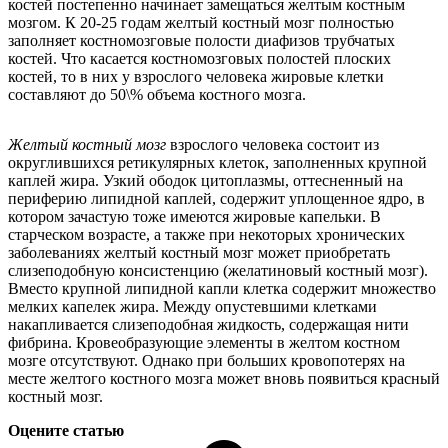
костей постепенно начинает замещаться желтым костным
мозгом. К 20-25 годам желтый костный мозг полностью
заполняет костномозговые полости диафизов трубчатых
костей. Что касается костномозговых полостей плоских
костей, то в них у взрослого человека жировые клетки
составляют до 50\% объема костного мозга.
Желтый костный мозг
взрослого человека состоит из
округлившихся ретикулярных клеток, заполненных крупной
каплей жира. Узкий ободок цитоплазмы, оттесненный на
периферию липидной каплей, содержит уплощенное ядро, в
котором зачастую тоже имеются жировые капельки. В
старческом возрасте, а также при некоторых хронических
заболеваниях желтый костный мозг может приобретать
слизеподобную консистенцию (желатиновый костный мозг).
Вместо крупной липидной капли клетка содержит множество
мелких капелек жира. Между опустевшими клетками
накапливается слизеподобная жидкость, содержащая нити
фибрина. Кровеобразующие элементы в желтом костном
мозге отсутствуют. Однако при больших кровопотерях на
месте желтого костного мозга может вновь появиться красный
костный мозг.
Оцените статью