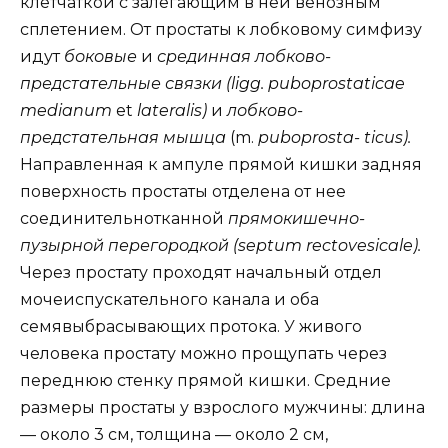
клетчаткой с залегающим в ней венозным
сплетением. От простаты к лобковому симфизу
идут
боковые
и
срединная лобково-
предстательные связки (ligg. puboprostaticae
medianum
et
lateralis)
и
лобково-
предстательная мышца
(m.
puboprosta- ticus).
Направленная к ампуле прямой кишки задняя
поверхность простаты отделена от нее
соединительнотканной
прямокишечно-
пузырной перегородкой (septum rectovesicale).
Через простату проходят начальный отдел
мочеиспускательного канала и оба
семявыбрасывающих протока. У живого
человека простату можно прощупать через
переднюю стенку прямой кишки. Средние
размеры простаты у взрослого мужчины: длина
— около 3 см, толщина — около 2 см,