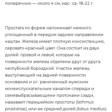
поперечник — около 4 см, мас- са- 18-22 г.
Простата по форме напоминает немного
уплощенный в передне-заднем направлении
каштан. Железа имеет плотную консистенцию,
серовато-красный цвет. Она состоит из двух
долей:
правой
и
левой,
которые на
поверхности железы отделены друг от друга
неглубокой бороздкой. Участок железы,
выступающий на задней поверхности
основания и ог- раниченный мужским
мочеиспускательным каналом спереди и
семявыбрасывающими протоками сзади,
называют
перешейком простаты (isthmus
prostatae),
или ее
средней долей (lobus medius).