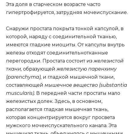
Эта доля в старческом возрасте часто
гипертрофируется, затрудняя мочеиспускание.
Снаружи простата покрыта тонкой капсулой, в
которой, наряду с соединительной тканью,
имеются гладкие миоциты. От капсулы внутрь
железы отходят соединительнотканные
перегородки. Простата состоит из
железистой
ткани,
образующей
железистую паренхиму
(parenchyma),
и гладкой мышечной ткани,
составляющей
мышечное вещество (substantia
muscularis).
В передней части простаты мало
железистых долек. Здесь, в основном,
располагается гладкая мышечная ткань,
которая концентрируется вокруг просвета
мужского мочеиспускательного канала. Эта
мышечная ткань, объединяясь с мышечными