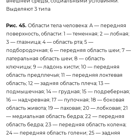
внешней среды, социальными условиями.
Выделяют 3 типа
Рис. 45.
Области тела человека: А — передняя
поверхность, области: 1 — теменная; 2 — лобная;
3 — глазница; 4 — область рта; 5 —
подбородочная; 6 — передняя область шеи; 7 —
латеральная область шеи; 8 — область
ключицы; 9 — ладонь кисти; 10 — передняя
область предплечья; 11 — передняя локтевая
область; 12 — задняя область плеча; 13 —
подмышечная; 14 — грудная; 15 — подреберная;
16 — надчревная; 17 — пупочная; 18 — боковая
область живота; 19 — паховая; 20 — лобковая; 21
— медиальная область бедра; 22 — передняя
область бедра; 23 — передняя область колена;
24 — передняя область голени; 25 — задняя