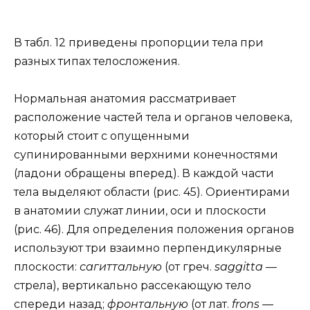
В табл. 12 приведены пропорции тела при
разных типах телосложения.
Нормальная анатомия рассматривает
расположение частей тела и органов человека,
который стоит с опущенными
супинированными верхними конечностями
(ладони обращены вперед). В каждой части
тела выделяют области (рис. 45). Ориентирами
в анатомии служат линии, оси и плоскости
(рис. 46). Для определения положения органов
используют три взаимно перпендикулярные
плоскости:
сагиттальную
(от греч.
saggitta
—
стрела), вертикально рассекающую тело
спереди назад;
фронтальную
(от лат.
frons
—