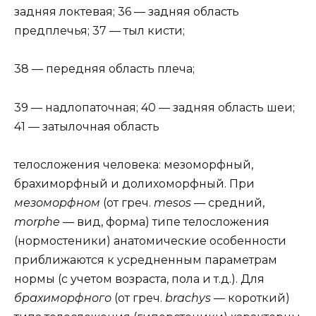
задняя локтевая; 36 — задняя область
предплечья; 37 — тыл кисти;
38 — передняя область плеча;
39 — надлопаточная; 40 — задняя область шеи;
41 — затылочная область
телосложения человека: мезоморфный,
брахиморфный и долихоморфный. При
мезоморфном
(от греч.
mesos
— средний,
morphe
— вид, форма) типе телосложения
(нормостеники) анатомические особенности
приближаются к усредненным параметрам
нормы (с учетом возраста, пола и т.д.). Для
брахиморфного
(от греч.
brachys
— короткий)