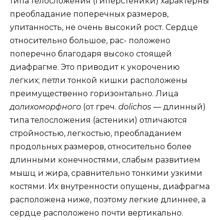
типа телосложения (гиперстеники) характерны
преобладание поперечных размеров,
упитанность, не очень высокий рост. Сердце
относительно большое, рас- положено
поперечно благодаря высоко стоящей
диафрагме. Это приводит к укорочению
легких; петли тонкой кишки расположены
преимущественно горизонтально. Лица
долихоморфного
(от греч.
dolichos
— длинный)
типа телосложения (астеники) отличаются
стройностью, легкостью, преобладанием
продольных размеров, относительно более
длинными конечностями, слабым развитием
мышц и жира, сравнительно тонкими узкими
костями. Их внутренности опущены, диафрагма
расположена ниже, поэтому легкие длиннее, а
сердце расположено почти вертикально.