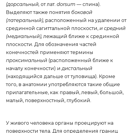
(дорсальный,
от лат.
dorsum
— спина).
Выделяют также понятия
боковой
(латеральный),
расположенный на удалении от
срединной сагиттальной плоскости,
и средний
(медиальный),
лежащий ближе к срединной
плоскости. Для обозначения частей
конечностей применяют термины
проксимальный
(расположенный ближе к
началу конечности) и
дистальный
(находящийся дальше от туловища). Кроме
того, в анатомии употребляются такие общие
прилагательные, как правый, левый, большой,
малый, поверхностный, глубокий.
У живого человека органы проецируют на
поверхности тела. Для определения границ