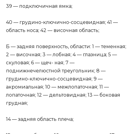
39 — подключичная ямка;
40 — грудино-ключично-сосцевидная; 41 —
область носа; 42 — височная область;
Б — задняя поверхность, области: 1 — теменная;
2 — височная; 3 — лобная; 4 — глазница; 5 —
скуловая; 6 — щеч- ная; 7 —
поднижнечелюстной треугольник; 8 —
грудино-ключично-сосцевидная; 9 —
акромиальная; 10 — межлопаточная; 11 —
лопаточная; 12 — дельтовидная; 13 — боковая
грудная;
14 — задняя область плеча;