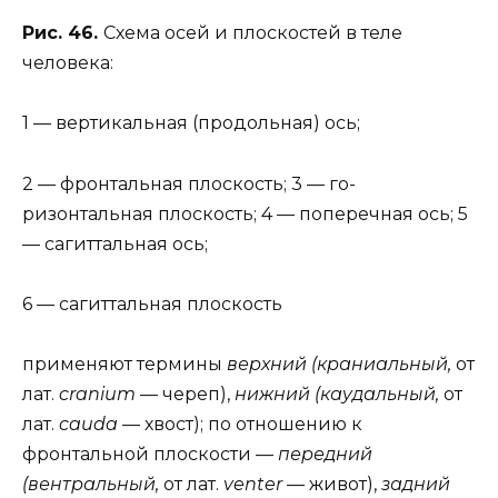
Рис. 46.
Схема осей и плоскостей в теле
человека:
1 — вертикальная (продольная) ось;
2 — фронтальная плоскость; 3 — го-
ризонтальная плоскость; 4 — поперечная ось; 5
— сагиттальная ось;
6 — сагиттальная плоскость
применяют термины
верхний (краниальный,
от
лат.
cranium
— череп),
нижний (каудальный,
от
лат.
cauda
— хвост); по отношению к
фронтальной плоскости —
передний
(вентральный,
от лат.
venter
— живот),
задний