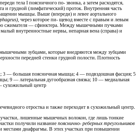
еди тела I поясничного по- звонка, а затем расходятся,
рта и грудной (лимфатический) проток. Внутренняя часть
кращении мышцы. Выше (впереди) и левее аортального
phageus),
через которое пи- щевод вместе с правым и левым
ию сжимателя — сфинктера. Между мышечными пучками
малый внутренностные нервы, непарная вена (справа) и
 мышечными зубцами, которые внедряются между зубцами
ерхности передней стенки грудной полости. Плотность
; 3 — большая поясничная мышца; 4 — подвздошная фасция; 5
ы; 9 — латеральная дугообразная связка; 10 — медиальная
 — сухожильный центр
 мечевидного отростка и также переходит в сухожильный центр.
 участки, лишенные мышечных волокон, где лишь тонкие
частки получили название
пояснично- реберных треугольников
и местами диафрагмы. В этих участках при повышении