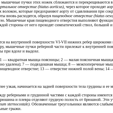
 мышечные пучки этих ножек сближаются и перекрещиваются впер
ртальное отверстие (hiatus aorticus),
через которое проходят ао
х волокон, которые предохраняют аорту от сдавливания при со
ты вновь расходятся, образуя
пищеводное отверстие (hiatus oeso
ную. Мышечные края пищеводного отверстия выполняют функц
дой стороны от него проходят симпатический ствол, большой и 
тся на внутренней поверхности VI-VII нижних ребер широкими
у, мышечные пучки реберной части прилежат к внутренней пов
ы при вдохе и выдохе.
: 1 — квадратная мышца поясницы; 2 — малая поясничная мышца
но удалена); 7 — подвздошная мышца; 8 — межпоперечные мышц
 пищеводное отверстие; 13 — отверстие нижней полой вены; 14
лее узкая, начинается на задней поверхности тела грудины и ее
жду реберными и грудинной частями с каждой стороны имеются
брюшина и плевра отделяют грудную полость от брюшной. Эти у
um sternocostale).
Обозначенные треугольники являются слабым
льные грыжи.