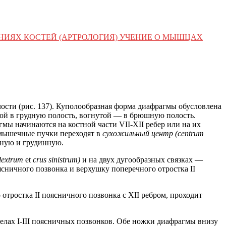
ЕНИЯХ КОСТЕЙ (АРТРОЛОГИЯ) УЧЕНИЕ О МЫШЦАХ
сти (рис. 137). Куполообразная форма диафрагмы обусловлена
ой в грудную полость, вогнутой — в брюшную полость.
 начинаются на костной части VII-XII ребер или на их
 мышечные пучки переходят в
сухожильный центр (centrum
рную и грудинную.
dextrum
et
crus sinistrum)
и на двух дугообразных связках —
ясничного позвонка и верхушку поперечного отростка II
тростка II поясничного позвонка с XII ребром, проходит
телах I-III поясничных позвонков. Обе ножки диафрагмы внизу