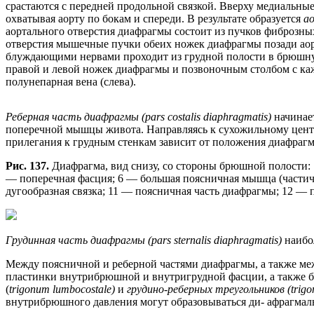
срастаются с передней продольной связкой. Вверху медиальные
охватывая аорту по бокам и спереди. В результате образуется
ао
аортального отверстия диафрагмы состоит из пучков фиброзны
отверстия мышечные пучки обеих ножек диафрагмы позади аор
блуждающими нервами проходит из грудной полости в брюш
правой и левой ножек диафрагмы и позвоночным столбом с каж
полунепарная вена (слева).
Реберная часть диафрагмы (pars costalis diaphragmatis)
начинае
поперечной мышцы живота. Направляясь к сухожильному центр
прилегания к грудным стенкам зависит от положения диафрагм
Рис. 137.
Диафрагма, вид снизу, со стороны брюшной полости
— поперечная фасция; 6 — большая поясничная мышца (частич
дугообразная связка; 11 — поясничная часть диафрагмы; 12 —
Грудинная часть диафрагмы (pars sternalis diaphragmatis)
наибо
Между поясничной и реберной частями диафрагмы, а также ме
пластинки внутрибрюшной и внутригрудной фасции, а также 
(
trigonum lumbocostale)
и
грудино-реберных треугольников (trigon
внутрибрюшного давления могут образовываться ди- афрагма