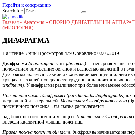
Перейти к содержанию
Search for:
Главная
»
Анатомия
»
ОПОРНО-ДВИГАТЕЛЬНЫЙ АППАРАТ 
(МИОЛОГИЯ)
ДИАФРАГМА
На чтение
5 мин
Просмотров
479
Обновлено
02.05.2019
Диафрагма
(diaphragma,
s. m.
phrenicus)
— непарная мышечно-с
положением внутренних органов и разностью давлений в груд
Диафрагма является главной дыхательной мышцей и одним из 
хрящах, на задней поверхности грудины и на поясничных позв
tendineum).
У диафрагмы различают три более или менее обосо
Поясничная часть диафрагмы (pars lumbalis diaphragmatis)
нач
медиальной и латеральной.
Медиальная дугообразная связка
(li
поясничного позвонка. Эта связка располагается
над большой поясничной мышцей.
Латеральная дугообразная свя
впереди квадратной мышцы поясницы.
Правая ножка поясничной части диафрагмы
начинается на пе