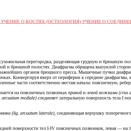
УЧЕНИЕ О КОСТЯХ (ОСТЕОЛОГИЯ) УЧЕНИЕ О СОЕДИН
ухожильная перегородка, разделяющая грудную и брюшную поло
ной и брюшной полостях. Диафрагма обращена выпуклой сторон
важнейших органов брюшного пресса. Мышечные пучки диафрагмы
онках. Конвергируя вверх от периферии к середине диафрагмы,
бленные части соответственно местам начала: поясничную, ребе
инается на поясничных позвонках
правой
и
левой ножками (crus 
g.
arcuatum mediale)
соединяет латеральную поверхность тела I по
зка (lig. arcuatum laterale),
соединяющая верхушку поперечного о
редней поверхности тел I-IV поясничных позвонков, левая — на 