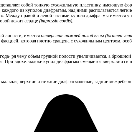
представляет собой тонкую сухожильную пластинку, имеющую фор
в каждого из куполов диафрагмы, над ними располагаются легки
ого. Между правой и левой частями купола диафрагмы имеется 
торой лежит сердце
(impressio cordis).
ой лопасти, имеется
отверстие нижней полой вены (foramen venae 
асцией, которая плотно сращена с сухожильным центром, особе
года- ря чему объем грудной полости увеличивается, а брюшно
 При вдохе-выдохе купол диафрагмы смещается вверх-вниз в пр
мальная, верхние и нижние диафрагмальные, задние межреберн