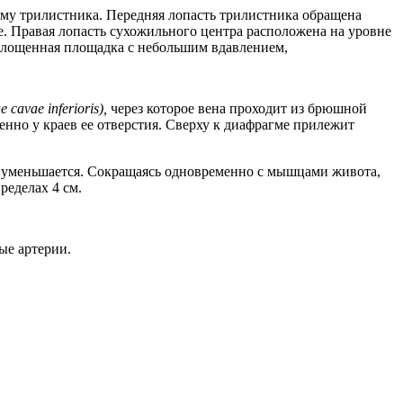
му трилистника. Передняя лопасть трилистника обращена
е. Правая лопасть сухожильного центра расположена на уровне
уплощенная площадка с небольшим вдавлением,
cavae inferioris),
через которое вена проходит из брюшной
нно у краев ее отверстия. Сверху к диафрагме прилежит
й уменьшается. Сокращаясь одновременно с мышцами живота,
еделах 4 см.
ые артерии.