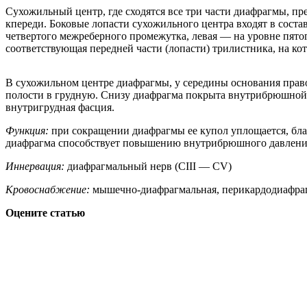
Сухожильный центр, где сходятся все три части диафрагмы, 
кпереди. Боковые лопасти сухожильного центра входят в соста
четвертого межреберного промежутка, левая — на уровне пят
соответствующая передней части (лопасти) трилистника, на ко
В сухожильном центре диафрагмы, у середины основания прав
полости в грудную. Снизу диафрагма покрыта внутрибрюшной ф
внутригрудная фасция.
Функция:
при сокращении диафрагмы ее купол уплощается, бла
диафрагма способствует повышению внутрибрюшного давления.
Иннервация:
диафрагмальный нерв (CIII — CV)
Кровоснабжение:
мышечно-диафрагмальная, перикардодиафраг
Оцените статью