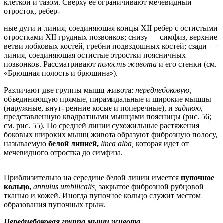
клеткой и тазом. Сверху ее ограничивают мечевидный
отросток, ребер-
ные дуги и линия, соединяющая концы XII ребер с остистыми
отростками XII грудных позвонков; снизу — симфиз, верхние
ветви лобковых костей, гребни подвздошных костей; сзади —
линия, соединяющая остистые отростки поясничных
позвонков. Рассматривают
полость живота
и его стенки (см.
«Брюшная полость и брюшина»).
Различают две группы мышц живота:
переднебоковую,
объединяющую прямые, пирамидальные и широкие мышцы
(наружные, внут- ренние косые и поперечные), и
заднюю,
представленную квадратными мышцами поясницы (рис. 56;
см. рис. 55). По средней линии сухожильные растяжения
боковых широких мышц живота образуют фиброзную полосу,
называемую
белой линией,
linea alba,
которая идет от
мечевидного отростка до симфиза.
Приблизительно на середине белой линии имеется
пупочное
кольцо,
annulus umbilicalis,
закрытое фиброзной рубцовой
тканью и кожей. Иногда пупочное кольцо служит местом
образования пупочных грыж.
Переднебоковая группа мышц живота