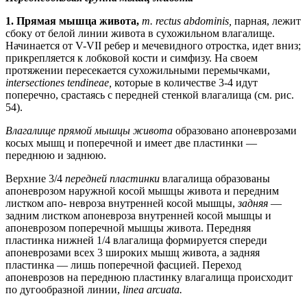
1.
Прямая мышца живота,
т. rectus abdominis,
парная, лежит
сбоку от белой линии живота в сухожильном влагалище.
Начинается от V-VII ребер и мечевидного отростка, идет вниз;
прикрепляется к лобковой кости и симфизу. На своем
протяжении пересекается сухожильными перемычками,
intersectiones tendineae,
которые в количестве 3-4 идут
поперечно, срастаясь с передней стенкой влагалища (см. рис.
54).
Влагалище прямой мышцы живота
образовано апоневрозами
косых мышц и поперечной и имеет две пластинки —
переднюю и заднюю.
Верхние 3/4
передней пластинки
влагалища образованы
апоневрозом наружной косой мышцы живота и передним
листком апо- невроза внутренней косой мышцы,
задняя
—
задним листком апоневроза внутренней косой мышцы и
апоневрозом поперечной мышцы живота. Передняя
пластинка нижней 1/4 влагалища формируется спереди
апоневрозами всех 3 широких мышц живота, а задняя
пластинка — лишь поперечной фасцией. Переход
апоневрозов на переднюю пластинку влагалища происходит
по дугообразной линии,
linea arcuata.