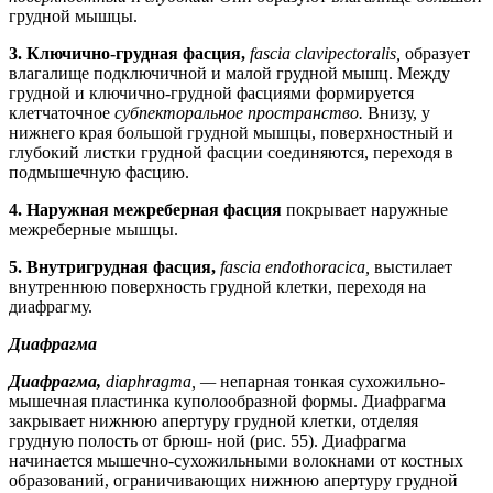
грудной мышцы.
3.
Ключично-грудная фасция,
fascia clavipectoralis,
образует
влагалище подключичной и малой грудной мышц. Между
грудной и ключично-грудной фасциями формируется
клетчаточное
субпекторальное пространство.
Внизу, у
нижнего края большой грудной мышцы, поверхностный и
глубокий листки грудной фасции соединяются, переходя в
подмышечную фасцию.
4.
Наружная межреберная фасция
покрывает наружные
межреберные мышцы.
5.
Внутригрудная фасция,
fascia endothoracica,
выстилает
внутреннюю поверхность грудной клетки, переходя на
диафрагму.
Диафрагма
Диафрагма,
diaphragma, —
непарная тонкая сухожильно-
мышечная пластинка куполообразной формы. Диафрагма
закрывает нижнюю апертуру грудной клетки, отделяя
грудную полость от брюш- ной (рис. 55). Диафрагма
начинается мышечно-сухожильными волокнами от костных
образований, ограничивающих нижнюю апертуру грудной