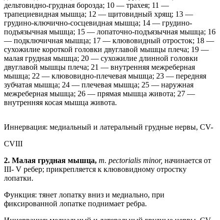
дельтовидно-грудная борозда; 10 — трахея; 11 —
трапециевидная мышца; 12 — щитовидный хрящ; 13 —
грудино-ключично-сосцевидная мышца; 14 — грудино-
подъязычная мышца; 15 — лопаточно-подъязычная мышца; 16
— подключичная мышца; 17 — клювовидный отросток; 18 —
сухожилие короткой головки двуглавой мышцы плеча; 19 —
малая грудная мышца; 20 — сухожилие длинной головки
двуглавой мышцы плеча; 21 — внутренняя межреберная
мышца; 22 — клювовидно-плечевая мышца; 23 — передняя
зубчатая мышца; 24 — плечевая мышца; 25 — наружная
межреберная мышца; 26 — прямая мышца живота; 27 —
внутренняя косая мышца живота.
Иннервация: медиальный и латеральный грудные нервы, CV-
CVIII
2.
Малая грудная мышца,
m. pectorialis minor,
начинается от
III- V ребер; прикрепляется к клювовидному отростку
лопатки.
Функция: тянет лопатку вниз и медиально, при
фиксированной лопатке поднимает ребра.