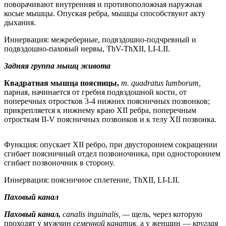
поворачивают внутренняя и противоположная наружная
косые мышцы. Опуская ребра, мышцы способствуют акту
дыхания.
Иннервация: межреберные, подвздошно-подчревный и
подвздошно-паховый нервы, ThV-ThXII, LI-LII.
Задняя группа мышц живота
Квадратная мышца поясницы,
т. quadratus lumborum,
парная, начинается от гребня подвздошной кости, от
поперечных отростков 3-4 нижних поясничных позвонков;
прикрепляется к нижнему краю XII ребра, поперечным
отросткам II-V поясничных позвонков и к телу XII позвонка.
Функция: опускает XII ребро, при двустороннем сокращении
сгибает поясничный отдел позвоночника, при одностороннем
сгибает позвоночник в сторону.
Иннервация: поясничное сплетение, ThXII, LI-LII.
Паховый канал
Паховый канал,
canalis inguinalis, —
щель, через которую
проходят у мужчин
семенной канатик,
а у женщин —
круглая