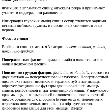
Функция: выпрямляют спину, опускают ребра и принимают
участие в поддержании равновесия.
Иннервация глубоких мышц спины осуществляется задними
ветвями шейных, грудных и поясничных спинномозговых
нервов.
Фасции спины
В области спины имеются 3 фасции:
поверхностная, выйная,
пояснично-грудная.
Поверхностная фасция
выражена слабо и является частью
общей подкожной фасции.
Пояснично-грудная фасция,
fascia thoracolumbalis,
состоит из
двух листков — поверхностного и глубокого. Поверхностный
листок охватывает нижнюю и верхнюю зубчатые мышцы,
образует фасциальные футляры для широчайшей мышцы
спины, ромбовидной и тра- пециевидной мышц. У наружного
края мышцы, выпрямляющей позвоночник, поверхностный
листок соединяется с глубоким (начинается от поперечных
отростков поясничных позвонков) и образует костно-
фиброзное влагалище для этой мышцы. Вверху