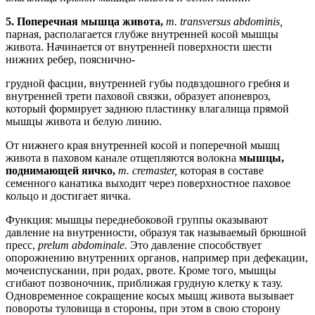
5.
Поперечная мышца живота,
т. transversus abdominis,
парная, располагается глубже внутренней косой мышцы
живота. Начинается от внутренней поверхности шести
нижних ребер, пояснично-
грудной фасции, внутренней губы подвздошного гребня и
внутренней трети паховой связки, образует апоневроз,
который формирует заднюю пластинку влагалища прямой
мышцы живота и белую линию.
От нижнего края внутренней косой и поперечной мышц
живота в паховом канале отщепляются волокна
мышцы,
поднимающей яичко,
т. cremaster,
которая в составе
семенного канатика выходит через поверхностное паховое
кольцо и достигает яичка.
Функция: мышцы переднебоковой группы оказывают
давление на внутренности, образуя так называемый брюшной
пресс,
prelum abdominale.
Это давление способствует
опорожнению внутренних органов, например при дефекации,
мочеиспускании, при родах, рвоте. Кроме того, мышцы
сгибают позвоночник, приближая грудную клетку к тазу.
Одновременное сокращение косых мышц живота вызывает
повороты туловища в стороны, при этом в свою сторону