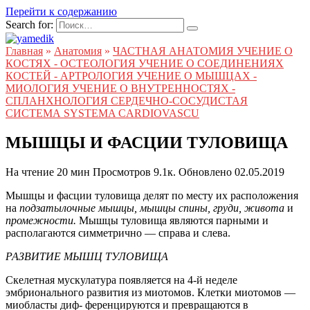
Перейти к содержанию
Search for:
Главная
»
Анатомия
»
ЧАСТНАЯ АНАТОМИЯ УЧЕНИЕ О
КОСТЯХ - ОСТЕОЛОГИЯ УЧЕНИЕ О СОЕДИНЕНИЯХ
КОСТЕЙ - АРТРОЛОГИЯ УЧЕНИЕ О МЫШЦАХ -
МИОЛОГИЯ УЧЕНИЕ О ВНУТРЕННОСТЯХ -
СПЛАНХНОЛОГИЯ СЕРДЕЧНО-СОСУДИСТАЯ
СИСТЕМА SYSTEMA CARDIOVASCU
МЫШЦЫ И ФАСЦИИ ТУЛОВИЩА
На чтение
20 мин
Просмотров
9.1к.
Обновлено
02.05.2019
Мышцы и фасции туловища делят по месту их расположения
на
подзатылочные мышцы, мышцы спины, груди, живота
и
промежности.
Мышцы туловища являются парными и
располагаются симметрично — справа и слева.
РАЗВИТИЕ МЫШЦ ТУЛОВИЩА
Скелетная мускулатура появляется на 4-й неделе
эмбрионального развития из миотомов. Клетки миотомов —
миобласты диф- ференцируются и превращаются в