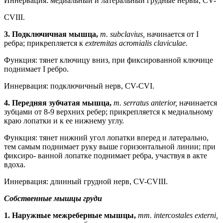
Иннервация: медиальный и латеральный грудные нервы, CV-
CVIII.
3.
Подключичная мышца,
т. subclavius,
начинается от I
ребра; прикрепляется к
extremitas acromialis claviculae.
Функция: тянет ключицу вниз, при фиксированной ключице
поднимает I ребро.
Иннервация: подключичный нерв, CV-CVI.
4.
Передняя зубчатая мышца,
m. serratus anterior,
начинается
зубцами от 8-9 верхних ребер; прикрепляется к медиальному
краю лопатки и к ее нижнему углу.
Функция: тянет нижний угол лопатки вперед и латерально,
тем самым поднимает руку выше горизонтальной линии; при
фиксиро- ванной лопатке поднимает ребра, участвуя в акте
вдоха.
Иннервация: длинный грудной нерв, CV-CVIII.
Собственные мышцы груди
1.
Наружные межреберные мышцы,
mm. intercostales externi,