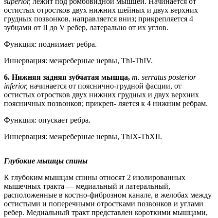
superior,
лежит под ромбовидной мышцей. Начинается от
остистых отростков двух нижних шейных и двух верхних
грудных позвонков, направляется вниз; прикрепляется 4
зубцами от II до V ребер, латерально от их углов.
Функция: поднимает ребра.
Иннервация: межреберные нервы, ThI-ThIV.
6. Нижняя задняя зубчатая мышца,
т. serratus posterior
inferior,
начинается от пояснично-грудной фасции, от
остистых отростков двух нижних грудных и двух верхних
поясничных позвонков; прикреп- ляется к 4 нижним ребрам.
Функция: опускает ребра.
Иннервация: межреберные нервы, ThIX-ThXII.
Глубокие мышцы спины
К глубоким мышцам спины относят 2 изолированных
мышечных тракта — медиальный и латеральный,
расположенные в костно-фиброзном канале, в желобах между
остистыми и поперечными отростками позвонков и углами
ребер. Медиальный тракт представлен короткими мышцами,