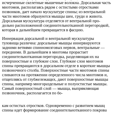
исчерченные скелетные мышечные волокна. Дорсальная часть
миотомов, располагаясь рядом с остистыми отростками
позвонков, дает начало мускулатуре спины; из вентральной
части миотомов образуются мышцы шеи, груди и живота.
Дорсальная мускулатура отделяется от вентральной про-
дольно расположенной соединительнотканной перегородкой,
которая в дальнейшем превращается в фасцию.
Иннервация дорсальной и вентральной мускулатуры
туловища различна: дорсальные мышцы иннервируются
задними ветвями спинномозговых нервов, вентральные —
передними. В дальнейшем в миотомы прорастает
соединительнотканная перегородка, разделяющая их на
поверхностные и глубокие слои. Глубокие слои миотомов
спины превращаются в дорсальном отделе в короткие мышцы
позвоночного столба. Поверхностные части миотомов спины
сливаются на протяжении определенного числа миотомов и,
отщепляясь от глубжележащих, дают поверхностные мышцы
спины, например многораздельные и полуостистые мышцы.
Самый поверхностный слой — мышца, выпрямляющая
позвоночник, располагается по бо-
кам остистых отростков. Одновременно с развитием мышц
спины идет формирование соединительнотканного покрова