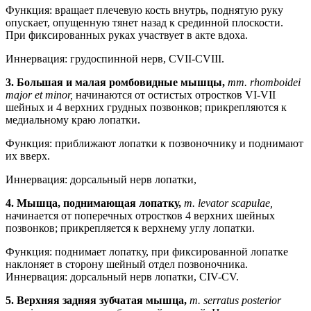
Функция: вращает плечевую кость внутрь, поднятую руку
опускает, опущенную тянет назад к срединной плоскости.
При фиксированных руках участвует в акте вдоха.
Иннервация: грудоспинной нерв, СVII-СVIII.
3.
Большая и малая ромбовидные мышцы,
mm. rhomboidei
major et minor,
начинаются от остистых отростков VI-VII
шейных и 4 верхних грудных позвонков; прикрепляются к
медиальному краю лопатки.
Функция: приближают лопатки к позвоночнику и поднимают
их вверх.
Иннервация: дорсальный нерв лопатки,
4.
Мышца, поднимающая лопатку,
т. levator scapulae,
начинается от поперечных отростков 4 верхних шейных
позвонков; прикрепляется к верхнему углу лопатки.
Функция: поднимает лопатку, при фиксированной лопатке
наклоняет в сторону шейный отдел позвоночника.
Иннервация: дорсальный нерв лопатки, СIV-СV.
5.
Верхняя задняя зубчатая мышца,
т. serratus posterior