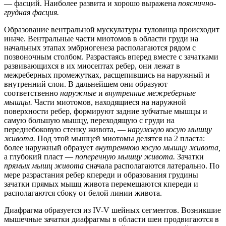
— фасций. Наиболее развита и хорошо выражена
пояснично-
грудная фасция.
Образование вентральной мускулатуры туловища происходит
иначе. Вентральные части миотомов в области груди на
начальных этапах эмбриогенеза располагаются рядом с
позвоночным столбом. Разрастаясь вперед вместе с зачатками
развивающихся в их миосептах ребер, они лежат в
межреберных промежутках, расщепившись на наружный и
внутренний слои. В дальнейшем они образуют
соответственно
наружные
и
внутренние межреберные
мышцы.
Части миотомов, находящиеся на наружной
поверхности ребер, формируют задние зубчатые мышцы и
самую большую мышцу, переходящую с груди на
переднебоковую стенку живота, —
наружную косую мышцу
живота.
Под этой мышцей миотомы делятся на 2 пласта:
более наружный образует
внутреннюю косую мышцу живота,
а глубокий пласт —
поперечную мышцу живота.
Зачатки
прямых мышц живота
сначала располагаются латерально. По
мере разрастания ребер кпереди и образования грудины
зачатки прямых мышц живота перемещаются кпереди и
располагаются сбоку от белой линии живота.
Диафрагма образуется из IV-V шейных сегментов. Возникшие
мышечные зачатки диафрагмы в области шеи продвигаются в