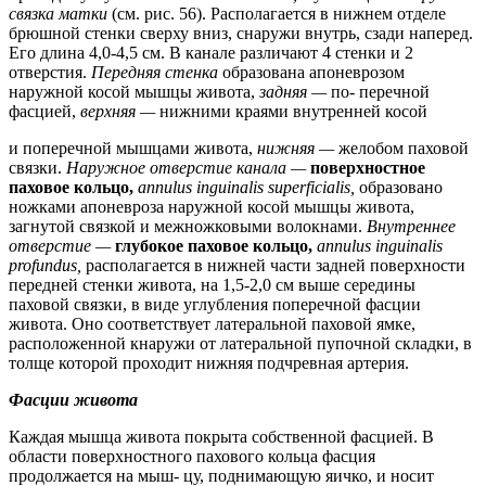
связка матки
(см. рис. 56). Располагается в нижнем отделе
брюшной стенки сверху вниз, снаружи внутрь, сзади наперед.
Его длина 4,0-4,5 см. В канале различают 4 стенки и 2
отверстия.
Передняя стенка
образована апоневрозом
наружной косой мышцы живота,
задняя —
по- перечной
фасцией,
верхняя —
нижними краями внутренней косой
и поперечной мышцами живота,
нижняя —
желобом паховой
связки.
Наружное отверстие канала —
поверхностное
паховое кольцо,
annulus inguinalis superficialis,
образовано
ножками апоневроза наружной косой мышцы живота,
загнутой связкой и межножковыми волокнами.
Внутреннее
отверстие —
глубокое паховое кольцо,
annulus inguinalis
profundus,
располагается в нижней части задней поверхности
передней стенки живота, на 1,5-2,0 см выше середины
паховой связки, в виде углубления поперечной фасции
живота. Оно соответствует латеральной паховой ямке,
расположенной кнаружи от латеральной пупочной складки, в
толще которой проходит нижняя подчревная артерия.
Фасции живота
Каждая мышца живота покрыта собственной фасцией. В
области поверхностного пахового кольца фасция
продолжается на мыш- цу, поднимающую яичко, и носит