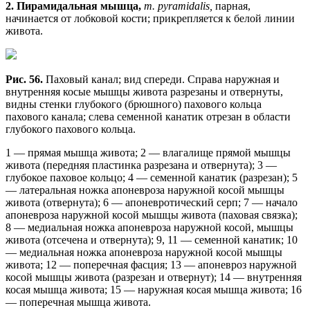
2.
Пирамидальная мышца,
т. pyramidalis,
парная,
начинается от лобковой кости; прикрепляется к белой линии
живота.
Рис. 56.
Паховый канал; вид спереди. Справа наружная и
внутренняя косые мышцы живота разрезаны и отвернуты,
видны стенки глубокого (брюшного) пахового кольца
пахового канала; слева семенной канатик отрезан в области
глубокого пахового кольца.
1 — прямая мышца живота; 2 — влагалище прямой мышцы
живота (передняя пластинка разрезана и отвернута); 3 —
глубокое паховое кольцо; 4 — семенной канатик (разрезан); 5
— латеральная ножка апоневроза наружной косой мышцы
живота (отвернута); 6 — апоневротический серп; 7 — начало
апоневроза наружной косой мышцы живота (паховая связка);
8 — медиальная ножка апоневроза наружной косой, мышцы
живота (отсечена и отвернута); 9, 11 — семенной канатик; 10
— медиальная ножка апоневроза наружной косой мышцы
живота; 12 — поперечная фасция; 13 — апоневроз наружной
косой мышцы живота (разрезан и отвернут); 14 — внутренняя
косая мышца живота; 15 — наружная косая мышца живота; 16
— поперечная мышца живота.