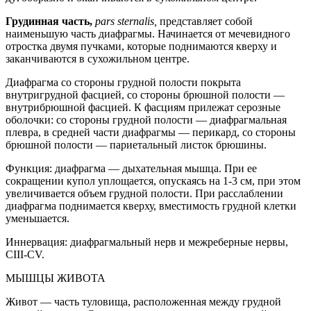
Грудинная часть,
pars sternalis,
представляет собой
наименьшую часть диафрагмы. Начинается от мечевидного
отростка двумя пучками, которые поднимаются кверху и
заканчиваются в сухожильном центре.
Диафрагма со стороны грудной полости покрыта
внутригрудной фасцией, со стороны брюшной полости —
внутрибрюшной фасцией. К фасциям прилежат серозные
оболочки: со стороны грудной полости — диафрагмальная
плевра, в средней части диафрагмы — перикард, со стороны
брюшной полости — париетальный листок брюшины.
Функция: диафрагма — дыхательная мышца. При ее
сокращении купол уплощается, опускаясь на 1-3 см, при этом
увеличивается объем грудной полости. При расслаблении
диафрагма поднимается кверху, вместимость грудной клетки
уменьшается.
Иннервация: диафрагмальный нерв и межреберные нервы,
СIII-СV.
МЫШЦЫ ЖИВОТА
Живот — часть туловища, расположенная между грудной