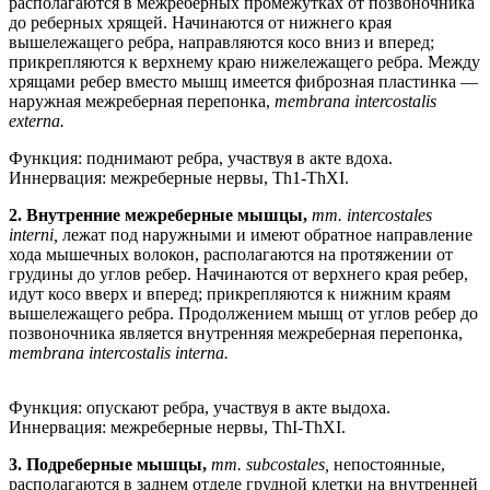
располагаются в межреберных промежутках от позвоночника
до реберных хрящей. Начинаются от нижнего края
вышележащего ребра, направляются косо вниз и вперед;
прикрепляются к верхнему краю нижележащего ребра. Между
хрящами ребер вместо мышц имеется фиброзная пластинка —
наружная межреберная перепонка,
membrana intercostalis
externa.
Функция: поднимают ребра, участвуя в акте вдоха.
Иннервация: межреберные нервы, Th1-ThXI.
2.
Внутренние межреберные мышцы,
mm. intercostales
interni,
лежат под наружными и имеют обратное направление
хода мышечных волокон, располагаются на протяжении от
грудины до углов ребер. Начинаются от верхнего края ребер,
идут косо вверх и вперед; прикрепляются к нижним краям
вышележащего ребра. Продолжением мышц от углов ребер до
позвоночника является внутренняя межреберная перепонка,
membrana intercostalis interna.
Функция: опускают ребра, участвуя в акте выдоха.
Иннервация: межреберные нервы, ThI-ThXI.
3.
Подреберные мышцы,
mm. subcostales,
непостоянные,
располагаются в заднем отделе грудной клетки на внутренней