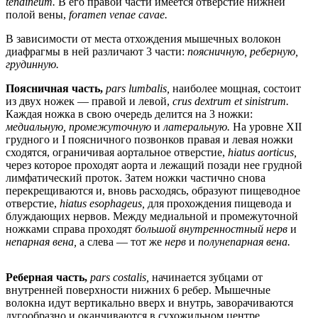
tendineum.
В его правой части имеется отверстие нижней
полой вены,
foramen venae cavae.
В зависимости от места отхождения мышечных волокон
диафрагмы в ней различают 3 части:
поясничную, реберную,
грудинную.
Поясничная часть,
pars lumbalis,
наиболее мощная, состоит
из двух ножек — правой и левой,
crus dextrum et sinistrum.
Каждая ножка в свою очередь делится на 3 ножки:
медиальную, промежуточную
и
латеральную.
На уровне XII
грудного и I поясничного позвонков правая и левая ножки
сходятся, ограничивая аортальное отверстие,
hiatus aorticus,
через которое проходят аорта и лежащий позади нее грудной
лимфатический проток. Затем ножки частично снова
перекрещиваются и, вновь расходясь, образуют пищеводное
отверстие,
hiatus esophageus,
для прохождения пищевода и
блуждающих нервов. Между медиальной и промежуточной
ножками справа проходят
большой внутренностный нерв
и
непарная вена,
а слева — тот же
нерв
и
полунепарная вена.
Реберная часть,
pars costalis,
начинается зубцами от
внутренней поверхности нижних 6 ребер. Мышечные
волокна идут вертикально вверх и внутрь, заворачиваются
дугообразно и оканчиваются в сухожильном центре.