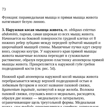
73
Функция: пирамидальная мышца и прямая мышца живота
натягивают белую линию.
3.
Наружная косая мышца живота,
т. obliquus externus
abdominis,
парная, самая широкая из всех мышц живота.
Начинается на боковой поверхности грудной клетки от 8
нижних ребер зубцами между передней зубчатой мышцей и
широчайшей мышцей спины. Мышечные пучки идут сверху
вниз, снаружи кнутри. У наружного края прямой мышцы
живота мышечные волокна переходят в сухожильное
растяжение, образуя переднюю пластинку апоневроза прямой
мышцы живота. Прикрепляется к наружной губе гребня
подвздошной кости (см. рис. 54).
Нижний край апоневроза наружной косой мышцы живота
перебрасывается между верхней подвздошной остью и
лобковым бугорком и носит название паховой связки,
ligamentum inguinale,
натянутой в виде желоба. Волокна
паховой связки, спускаясь вниз и медиально, расходятся,
образуя две ножки — медиальную и латеральную,
ограничивающие щель треугольной формы. Медиальная
ножка,
crus mediale,
прикрепляется к симфизу, латеральная,