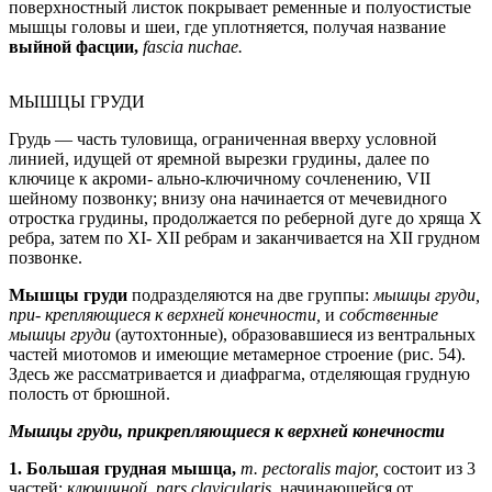
поверхностный листок покрывает ременные и полуостистые
мышцы головы и шеи, где уплотняется, получая название
выйной фасции,
fascia nuchae.
МЫШЦЫ ГРУДИ
Грудь — часть туловища, ограниченная вверху условной
линией, идущей от яремной вырезки грудины, далее по
ключице к акроми- ально-ключичному сочленению, VII
шейному позвонку; внизу она начинается от мечевидного
отростка грудины, продолжается по реберной дуге до хряща Х
ребра, затем по XI- XII ребрам и заканчивается на XII грудном
позвонке.
Мышцы груди
подразделяются на две группы:
мышцы груди,
при- крепляющиеся к верхней конечности,
и
собственные
мышцы груди
(аутохтонные), образовавшиеся из вентральных
частей миотомов и имеющие метамерное строение (рис. 54).
Здесь же рассматривается и диафрагма, отделяющая грудную
полость от брюшной.
Мышцы груди, прикрепляющиеся к верхней конечности
1. Большая грудная мышца,
т. pectoralis major,
состоит из 3
частей:
ключичной, pars clavicularis,
начинающейся от