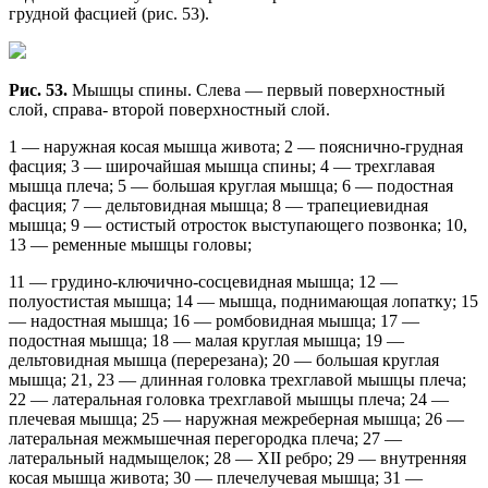
грудной фасцией (рис. 53).
Рис. 53.
Мышцы спины. Слева — первый поверхностный
слой, справа- второй поверхностный слой.
1 — наружная косая мышца живота; 2 — пояснично-грудная
фасция; 3 — широчайшая мышца спины; 4 — трехглавая
мышца плеча; 5 — большая круглая мышца; 6 — подостная
фасция; 7 — дельтовидная мышца; 8 — трапециевидная
мышца; 9 — остистый отросток выступающего позвонка; 10,
13 — ременные мышцы головы;
11 — грудино-ключично-сосцевидная мышца; 12 —
полуостистая мышца; 14 — мышца, поднимающая лопатку; 15
— надостная мышца; 16 — ромбовидная мышца; 17 —
подостная мышца; 18 — малая круглая мышца; 19 —
дельтовидная мышца (перерезана); 20 — большая круглая
мышца; 21, 23 — длинная головка трехглавой мышцы плеча;
22 — латеральная головка трехглавой мышцы плеча; 24 —
плечевая мышца; 25 — наружная межреберная мышца; 26 —
латеральная межмышечная перегородка плеча; 27 —
латеральный надмыщелок; 28 — XII ребро; 29 — внутренняя
косая мышца живота; 30 — плечелучевая мышца; 31 —