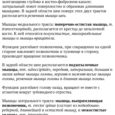
залегающими глубоко в костно-фиброзном канале;
латеральный лежит поверхностно и образован длинными
мышцами. В задней области шеи поверх этих двух трактов
располагается
ременная мышца шеи.
Мышцы медиального тракта:
поперечно-остистая мышца,
т.
transversospinalis,
располагается от крестца до затылочной
кости. К ней относятся
полуостистые, многораздельные
мышцы
и
мышцы-вращатели.
Функция: разгибают позвоночник, при сокращении на одной
стороне наклоняет позвоночник и туловище в сторону,
производит вращение позвоночника.
В задней области шеи располагаются
подзатылочные
мышцы,
mm. suboccipitales, передняя, латеральная, большая
и
малая задние мышцы головы, верхняя
и
нижняя косые мышцы
головы, ременная мышца головы
и
длинная мышца головы.
Функция: разгибают голову назад, вращают ее вместе с
атлантом вокруг зубовидного отростка.
Мышцы латерального тракта:
мышца, выпрямляющая
позвоночник,
т. erector spinae
(состоит из
подвздошно-
реберной, длиннейшей
и
остистой мышц),
и
межостистые
мышцы,
тт. interspinales.