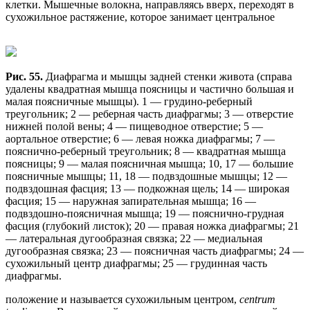
клетки. Мышечные волокна, направляясь вверх, переходят в
сухожильное растяжение, которое занимает центральное
Рис. 55.
Диафрагма и мышцы задней стенки живота (справа
удалены квадратная мышца поясницы и частично большая и
малая поясничные мышцы). 1 — грудино-реберный
треугольник; 2 — реберная часть диафрагмы; 3 — отверстие
нижней полой вены; 4 — пищеводное отверстие; 5 —
аортальное отверстие; 6 — левая ножка диафрагмы; 7 —
пояснично-реберный треугольник; 8 — квадратная мышца
поясницы; 9 — малая поясничная мышца; 10, 17 — большие
поясничные мышцы; 11, 18 — подвздошные мышцы; 12 —
подвздошная фасция; 13 — подкожная щель; 14 — широкая
фасция; 15 — наружная запирательная мышца; 16 —
подвздошно-поясничная мышца; 19 — пояснично-грудная
фасция (глубокий листок); 20 — правая ножка диафрагмы; 21
— латеральная дугообразная связка; 22 — медиальная
дугообразная связка; 23 — поясничная часть диафрагмы; 24 —
сухожильный центр диафрагмы; 25 — грудинная часть
диафрагмы.
положение и называется сухожильным центром,
centrum