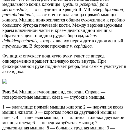
медиального конца ключицы;
грудино-реберной, pars
sternocostalis, —
от грудины и хрящей II- VII ребер;
брюшной,
pars abdominalis,
— от стенки влагалища прямой мышцы
живота. Мышца прикрепляется общим сухожилием к гребню
большого бугорка плечевой кости. Между верхненаружным
краем ключичной части и краем дельтовидной мышцы
образуется дельтовидно-грудная борозда,
sulcus
deltoideopectoralis,
которая вверху переходит в одноименный
треугольник.
В борозде проходит
v. cephalica.
Функция: опускает поднятую руку, тянет ее вперед,
одновременно вращает плечевую кость внутрь. При
фиксированной руке поднимает ребра, тем самым участвует в
акте вдоха.
Рис. 54.
Мышцы туловища; вид спереди. Справа —
поверхностные мышцы, слева — глубокие мышцы.
1 — влагалище прямой мышцы живота; 2 — наружная косая
мышца живота; 3 — короткая головка двуглавой мышцы
плеча; 4 — плечевая мышца; 5 — длинная головка двуглавой
мышцы плеча; 6 — передняя зубчатая мышца; 7 —
дельтовидная мышца; 8 — большая грудная мышца; 9 —