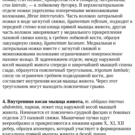
crus laterale, —
к лобковому бугорку. В верхнелатеральном
отделе ножки укреплены поперечными межножковыми
волокнами,
fibrae intercrurales.
Часть волокон латеральной
ножки в виде загнутой связки,
ligamentum reflexum,
подходит к
передней стенке влагалища прямой мышцы живота, другая
часть волокон заворачивает у медиального прикрепления
паховой связки книзу, к гребню лобковой кости, образуя
лакунарную связку,
ligamentum lacunare.
Медиальная и
латеральная ножки вместе с загнутой связкой и
межножковыми волокнами ограничивают
поверхностное
паховое кольцо.
В задненижнем отделе, между наружной
косой мышцей живота спереди и широчайшей мышцей спины
сзади, образуется поясничный треугольник,
trigonum lumbale;
снизу он ограничен гребнем подвздошной кости, дно
составляет внутренняя косая мышца живота. Через этот
треугольник могут выходить поясничные грыжи.
4.
Внутренняя косая мышца живота,
т. obliquus internus
abdominis,
парная, лежит под наружной косой мышцей
живота. Начинается от пояснично-грудной фасции и боковых
отделов 2/3 паховой связки. Мышечные пучки идут
веерообразно и прикрепляются к нижним краям X, XI, XII
ребер, образуя апоневроз, который участвует в формировании
влагалища прямой мышцы живота и белой линии.