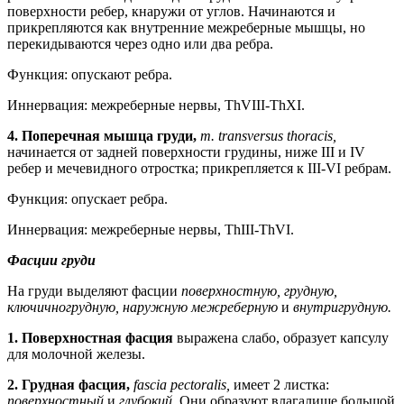
поверхности ребер, кнаружи от углов. Начинаются и
прикрепляются как внутренние межреберные мышцы, но
перекидываются через одно или два ребра.
Функция: опускают ребра.
Иннервация: межреберные нервы, ThVIII-ThXI.
4.
Поперечная мышца груди,
m. transversus thoracis,
начинается от задней поверхности грудины, ниже III и IV
ребер и мечевидного отростка; прикрепляется к III-VI ребрам.
Функция: опускает ребра.
Иннервация: межреберные нервы, ThIII-ThVI.
Фасции груди
На груди выделяют фасции
поверхностную, грудную,
ключичногрудную, наружную межреберную
и
внутригрудную.
1.
Поверхностная фасция
выражена слабо, образует капсулу
для молочной железы.
2.
Грудная фасция,
fascia pectoralis,
имеет 2 листка:
поверхностный
и
глубокий.
Они образуют влагалище большой