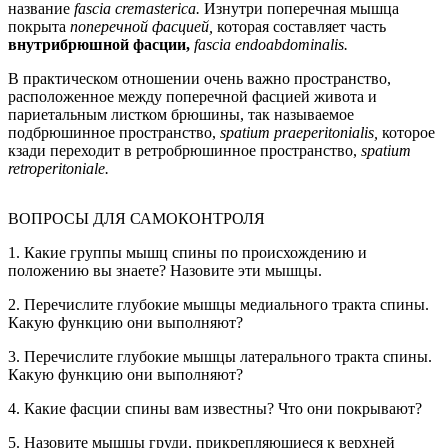
название
fascia cremasterica.
Изнутри поперечная мышца
покрыта
поперечной фасцией,
которая составляет часть
внутрибрюшной фасции,
fascia endoabdominalis.
В практическом отношении очень важно пространство,
расположенное между поперечной фасцией живота и
париетальным листком брюшины, так называемое
подбрюшинное пространство,
spatium praeperitonialis,
которое
кзади переходит в ретробрюшинное пространство,
spatium
retroperitoniale.
ВОПРОСЫ ДЛЯ САМОКОНТРОЛЯ
1. Какие группы мышц спины по происхождению и
положению вы знаете? Назовите эти мышцы.
2. Перечислите глубокие мышцы медиального тракта спины.
Какую функцию они выполняют?
3. Перечислите глубокие мышцы латерального тракта спины.
Какую функцию они выполняют?
4. Какие фасции спины вам известны? Что они покрывают?
5. Назовите мышцы груди, прикрепляющиеся к верхней