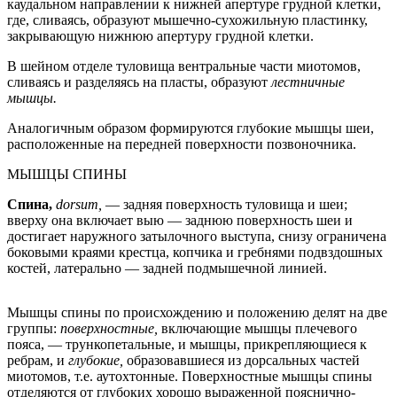
каудальном направлении к нижней апертуре грудной клетки,
где, сливаясь, образуют мышечно-сухожильную пластинку,
закрывающую нижнюю апертуру грудной клетки.
В шейном отделе туловища вентральные части миотомов,
сливаясь и разделяясь на пласты, образуют
лестничные
мышцы.
Аналогичным образом формируются глубокие мышцы шеи,
расположенные на передней поверхности позвоночника.
МЫШЦЫ СПИНЫ
Спина,
dorsum,
— задняя поверхность туловища и шеи;
вверху она включает выю — заднюю поверхность шеи и
достигает наружного затылочного выступа, снизу ограничена
боковыми краями крестца, копчика и гребнями подвздошных
костей, латерально — задней подмышечной линией.
Мышцы спины по происхождению и положению делят на две
группы:
поверхностные,
включающие мышцы плечевого
пояса, — трункопетальные, и мышцы, прикрепляющиеся к
ребрам, и
глубокие,
образовавшиеся из дорсальных частей
миотомов, т.е. аутохтонные. Поверхностные мышцы спины
отделяются от глубоких хорошо выраженной пояснично-