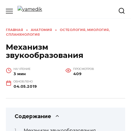
Перейти
к
содержанию
ГЛАВНАЯ
»
АНАТОМИЯ
»
ОСТЕОЛОГИЯ, МИОЛОГИЯ,
СПЛАНХНОЛОГИЯ
Механизм
звукообразования
НА ЧТЕНИЕ
ПРОСМОТРОВ
3 мин
409
ОБНОВЛЕНО
04.05.2019
Содержание
Механизм звукообразования