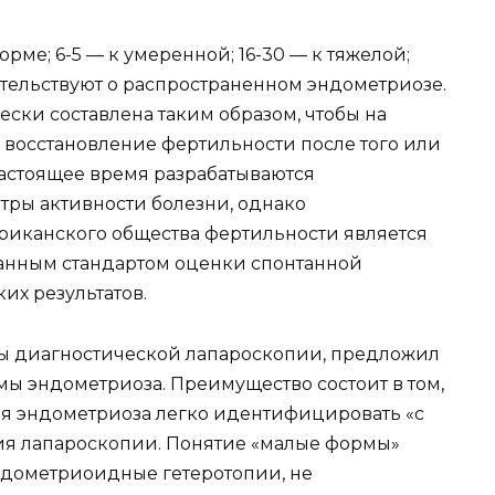
орме; 6-5 — к умеренной; 16-30 — к тяжелой;
тельствуют о распространенном эндометриозе.
ски составлена таким образом, чтобы на
 восстановление фертильности после того или
 настоящее время разрабатываются
ры активности болезни, однако
иканского общества фертильности является
нным стандартом оценки спонтанной
их результатов.
таты диагностической лапароскопии, предложил
ы эндометриоза. Преимущество состоит в том,
ия эндометриоза легко идентифицировать «с
ия лапароскопии. Понятие «малые формы»
ндометриоидные гетеротопии, не