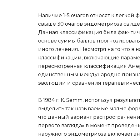
Наличие 1-5 очагов относят к легкой ф
свыше 30 очагов эндометриоза свиде
Данная классификация была фак- тиче
основе суммы баллов прогнозировать
иного лечения. Несмотря на то что в
классификации, включающие парамет
пересмотренная классификация Амер
единственным международно призна
эволюции и сравнения терапевтическ
В 1984 г. К. Semm, используя резуль
выделить так называемые малые форм
что данный вариант распростра- нен
первого взгляда» в момент проведен
наружного эндометриоза включает э