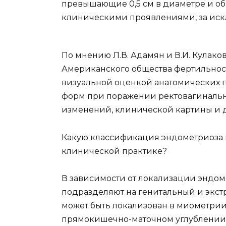
превышающие 0,5 см в диаметре и 
клиническими проявлениями, за ис
По мнению Л.В. Адамян и В.И. Кулако
Американского общества фертильност
визуальной оценкой анатомических 
форм при поражении ректовагинальн
изменений, клинической картины и д
Какую классификация эндометриоза в
клинической практике?
В зависимости от локализации эндо
подразделяют на генитальный и экст
может быть локализован в миометрии
прямокишечно-маточном углублении,