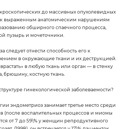
икроскопических до массивных опухолевидных
 к выраженным анатомическим нарушениям
бразованию обширного спаечного процесса,
ой пузырь и мочеточники.
а следует отнести способность его к
вением в окружающие ткани и их деструкцией.
растать» в любую ткань или орган — в стенку
, брюшину, костную ткань.
 структуре гинекологической заболеваемости?
огии эндометриоз занимает третье место среди
в (после воспалительных процессов и миомы
ется от 7 до 59\% у женщин репродуктивного
оавт. (1998), он встречается у 17\% пациенток