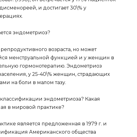
дисменореей, и достигает 30\% у
ерациях.
ается эндометриоз?
епродуктивного возраста, но может
ейся менструальной функцией и у женщин в
тельную гормонотерапию. Эндометриоз
 населения, у 25-40\% женщин, страдающих
ми на боли в малом тазу.
я классификации эндометриоза? Какая
ая в мировой практике?
тике является предложенная в 1979 г. и
ассификация Американского общества