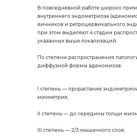
В повседневной работе широко при
внутреннего эндометриоза (аденомио
яичников и ретроцервикального эндо
при этом выделяют 4 стадии распро
указанных выше локализаций.
По степени распространения патолог
диффузной формы аденомиоза:
I степень — прорастание эндометриои
миометрия;
II степень — до середины толщи мио
III степень — 2/3 мышечного слоя;