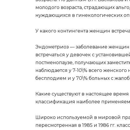
молодого возраста, страдающих альго
нуждающихся в гинекологических оп
У какого контингента женщин встреч
Эндометриоз — заболевание женщин р
встречаться у девочек с установивш
постменопаузе, получающих замести
наблюдается у 7-10\% всего женского
бесплодием и у 70\% больных с жалоба
Какие существуют в настоящее врем
классификация наиболее применяем
Широко используемой в мировой прак
пересмотренная в 1985 и 1986 гг. кл