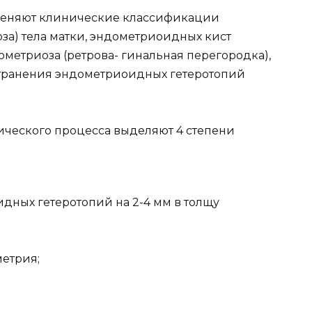
меняют клинические классификации
за) тела матки, эндометриоидных кист
метриоза (ретрова- гинальная перегородка),
странения эндометриоидных гетеротопий
ического процесса выделяют 4 степени
дных гетеротопий на 2-4 мм в толщу
метрия;