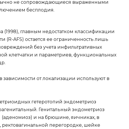
обычно не сопровождающиеся выраженными
ключением бесплодия.
ва (1998), главным недостатком классификации
и (R-AFS) остается ее ограниченность лишь
повреждений без учета инфильтративных
ой клетчатки и параметриев, функциональных
р.
 зависимости от локализации используют в
метриоидных гетеротопий эндометриоз
рагенитальный. Генитальный эндометриоз
 (аденомиоз) и на брюшине, яичниках, в
 ректовагинальной перегородке, шейке