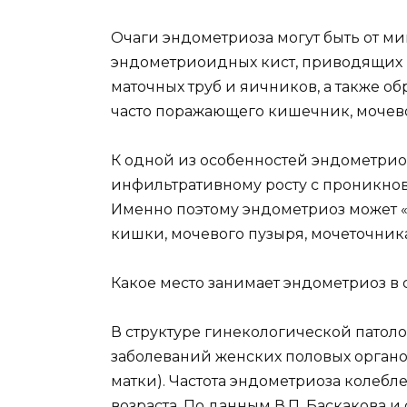
Очаги эндометриоза могут быть от м
эндометриоидных кист, приводящих
маточных труб и яичников, а также о
часто поражающего кишечник, мочев
К одной из особенностей эндометриоз
инфильтративному росту с проникно
Именно поэтому эндометриоз может «в
кишки, мочевого пузыря, мочеточника
Какое место занимает эндометриоз в
В структуре гинекологической патол
заболеваний женских половых органо
матки). Частота эндометриоза колебл
возраста. По данным В.П. Баскакова и с