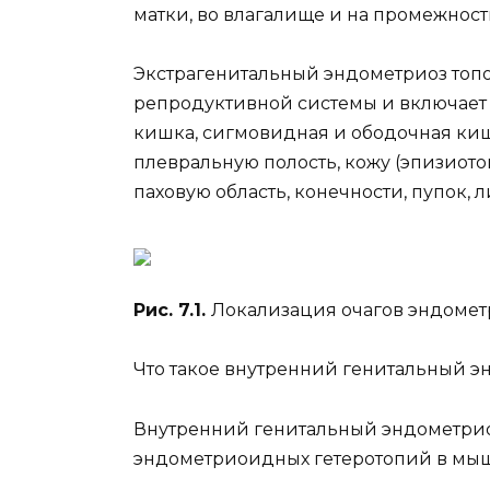
матки, во влагалище и на промежност
Экстрагенитальный эндометриоз топо
репродуктивной системы и включает
кишка, сигмовидная и ободочная киш
плевральную полость, кожу (эпизиот
паховую область, конечности, пупок, л
Рис. 7.1.
Локализация очагов эндометрио
Что такое внутренний генитальный э
Внутренний генитальный эндометриоз
эндометриоидных гетеротопий в мыш