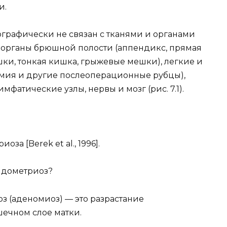
и.
графически не связан с тканями и органами
 органы брюшной полости (аппендикс, прямая
ки, тонкая кишка, грыжевые мешки), легкие и
омия и другие послеоперационные рубцы),
имфатические узлы, нервы и мозг (рис. 7.1).
за [Berek et al., 1996].
ндометриоз?
 (аденомиоз) — это разрастание
ечном слое матки.