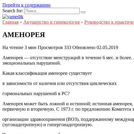
Перейти к содержанию
Search for:
Главная
»
Акушерство и гинекология
»
Руководство к практич
АМЕНОРЕЯ
На чтение
3 мин
Просмотров
333
Обновлено
02.05.2019
Аменорея — отсутствие менструаций в течение 6 мес. и более
эмоциональных нарушений.
Какая классификация аменореи существует
в зависимости от наличия или отсутствия циклических
гормональных нарушений в РС?
Аменорея может быть ложной и истинной; истинная аменорея, в
первичную и вторичную. С 1973 г. по предложению Комитета 
организации здравоохранения (ВОЗ), поддержанному междунар
(эугонадотропную) и гипергонадотропную.