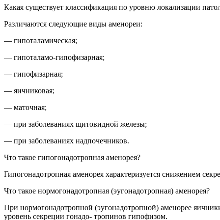
Какая существует классификация по уровню локализации пато
Различаются следующие виды аменореи:
— гипоталамическая;
— гипоталамо-гипофизарная;
— гипофизарная;
— яичниковая;
— маточная;
— при заболеваниях щитовидной железы;
— при заболеваниях надпочечников.
Что такое гипогонадотропная аменорея?
Гипогонадотропная аменорея характеризуется снижением секре
Что такое нормогонадотропная (эугонадотропная) аменорея?
При нормогонадотропной (эугонадотропной) аменорее яичники 
уровень секреции гонадо- тропинов гипофизом.