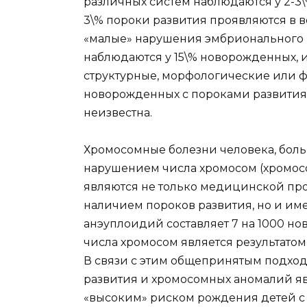
различных систем наблюдаются у 2-3\
3\% пороки развития проявляются в в
«малые» нарушения эмбрионального 
наблюдаются у 15\% новорожденных, и 
структурные, морфологические или 
новорожденных с пороками развити
неизвестна.
Хромосомные болезни человека, боль
нарушением числа хромосом (хромо
являются не только медицинской про
наличием пороков развития, но и им
анэуплоидий составляет 7 на 1000 
числа хромосом является результато
В связи с этим общепринятым подхо
развития и хромосомных аномалий я
«высоким» риском рождения детей с