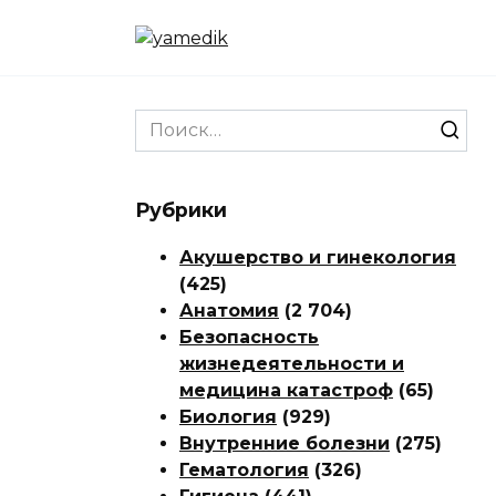
Перейти
к
содержанию
Search
for:
Рубрики
Акушерство и гинекология
(425)
Анатомия
(2 704)
Безопасность
жизнедеятельности и
медицина катастроф
(65)
Биология
(929)
Внутренние болезни
(275)
Гематология
(326)