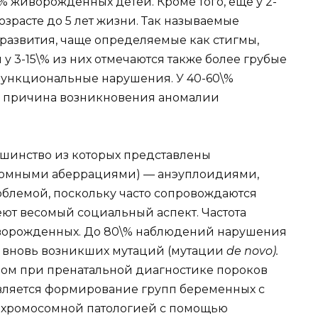
% живорожденных детей. Кроме того, еще у 2-
озрасте до 5 лет жизни. Так называемые
развития, чаще определяемые как стигмы,
у 3-15\% из них отмечаются также более грубые
функциональные нарушения. У 40-60\%
я причина возникновения аномалии
шинство из которых представлены
сомными аберрациями) — анэуплоидиями,
блемой, поскольку часто сопровождаются
еют весомый социальный аспект. Частота
новорожденных. До 80\% наблюдений нарушения
м вновь возникших мутаций (мутации
de novo).
дом при пренатальной диагностике пороков
вляется формирование групп беременных с
 хромосомной патологией с помощью