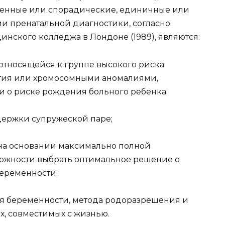
венные или спорадические, единичные или
и пренатальной диагностики, согласно
ского колледжа в Лондоне (1989), являются:
 относящейся к группе высокого риска
тия или хромосомными аномалиями,
о риске рождения больного ребенка;
держки супружеской паре;
 на основании максимально полной
ожности выбрать оптимальное решение о
еременности;
ия беременности, метода родоразрешения и
, совместимых с жизнью.