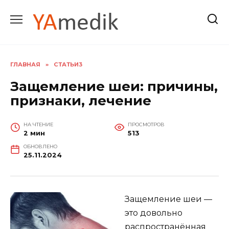
Перейти
к
содержанию
ГЛАВНАЯ
»
СТАТЬИ3
Защемление шеи: причины,
признаки, лечение
НА ЧТЕНИЕ
ПРОСМОТРОВ
2 мин
513
ОБНОВЛЕНО
25.11.2024
Защемление шеи —
это довольно
распространённая