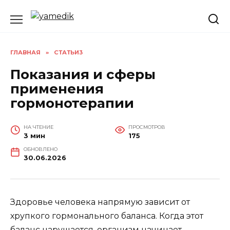
Перейти
к
содержанию
ГЛАВНАЯ
»
СТАТЬИ3
Показания и сферы
применения
гормонотерапии
НА ЧТЕНИЕ
ПРОСМОТРОВ
3 мин
175
ОБНОВЛЕНО
30.06.2026
Здоровье человека напрямую зависит от
хрупкого гормонального баланса. Когда этот
баланс нарушается, организм начинает