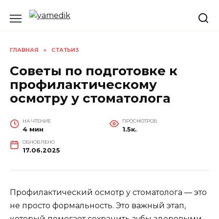
Перейти
к
содержанию
ГЛАВНАЯ
»
СТАТЬИ3
Советы по подготовке к
профилактическому
осмотру у стоматолога
НА ЧТЕНИЕ
ПРОСМОТРОВ
4 мин
1.5к.
ОБНОВЛЕНО
17.06.2025
Профилактический осмотр у стоматолога — это
не просто формальность. Это важный этап,
который помогает сохранить зубы здоровыми