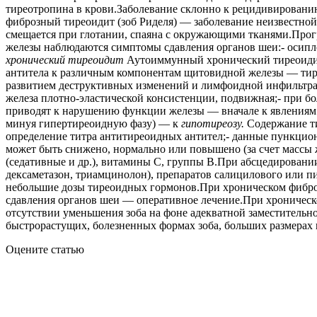
тиреотропина в крови.Заболевание склонно к рецидивирован
фиброзный тиреоидит (зоб Риделя) — заболевание неизвестной
смещается при глотании, спаяна с окружающими тканями.Прог
железы наблюдаются симптомы сдавления органов шеи:- осипл
хронический тиреоидит
Аутоиммунный хронический тиреоидит
антитела к различным компонентам щитовидной железы — тире
развитием деструктивных изменений и лимфоидной инфильтра
железа плотно-эластической консистенции, подвижная;- при б
приводят к нарушению функции железы — вначале к явления
минуя гипертиреоидную фазу) — к
гипотиреозу.
Содержание ти
определение титра антитиреоидных антител;- данные пункцио
может быть снижено, нормально или повышено (за счет массы 
(седативные и др.), витамины С, группы В.При абсцедирован
дексаметазон, триамцинолон), препаратов салицилового или п
небольшие дозы тиреоидных гормонов.При хроническом фибро
сдавления органов шеи — оперативное лечение.При хроническ
отсутствии уменьшения зоба на фоне адекватной заместительно
быстрорастущих, болезненных формах зоба, больших размерах
Оцените статью