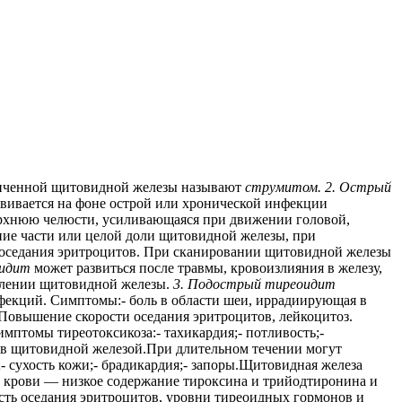
личенной щитовидной железы называют
струмитом.
2. Острый
звивается на фоне острой или хронической инфекции
верхнюю челюсти, усиливающаяся при движении головой,
ие части или целой доли щитовидной железы, при
 оседания эритроцитов. При сканировании щитовидной железы
оидит
может развиться после травмы, кровоизлияния в железу,
палении щитовидной железы.
3. Подострый тиреоидит
нфекций. Симптомы:- боль в области шеи, иррадиирующая в
.Повышение скорости оседания эритроцитов, лейкоцитоз.
имптомы тиреотоксикоза:- тахикардия;- потливость;-
ов щитовидной железой.При длительном течении могут
а;- сухость кожи;- брадикардия;- запоры.Щитовидная железа
 В крови — низкое содержание тироксина и трийодтиронина и
сть оседания эритроцитов, уровни тиреоидных гормонов и