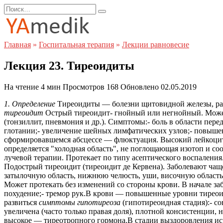
Перейти
Search
к
for:
содержанию
Главная
»
Госпитальная терапия
»
Лекции равновесие
Лекция 23. Тиреоидиты
На чтение
4 мин
Просмотров
168
Обновлено
02.05.2019
1. Определение
Тиреоидиты — болезни щитовидной железы, раз
тиреоидит
Острый тиреоидит- гнойный или негнойный. Може
(тонзиллит, пневмония и др.). Симптомы:- боль в области п
глотании;- увеличение шейных лимфатических узлов;- повыше
сформировавшемся абсцессе — флюктуация. Высокий лейкоцит
определяется "холодная область", не поглощающая изотоп и со
лучевой терапии. Протекает по типу асептического воспален
Подострый тиреоидит (тиреоидит де Кервена). Заболевают чащ
затылочную область, нижнюю челюсть, уши, височную область;
Может протекать без изменений со стороны крови. В начале за
похудение;- тремор рук.В крови — повышенные уровни тирео
развиться
симптомы гипотиреоза
(гипотиреоидная стадия):- со
увеличена (часто только правая доля), плотной консистенции
высокое — тиреотропного гормона.В стадии выздоровления ис