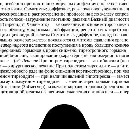
ию, особенно при повторных вирусных инфекциях, переохлажде
 этиологии. Симптомы: диффузное, реже очаговое увеличение щ
рессирование и распространение процесса на всю железу сопро
ость голоса;- затруднение глотания;- дыхания.Важный диагнос
(тиреоидит Хашимото) — заболевание, в основе которого лежи
оглобулину, микросомальной фракции, рецепторам к тиреотроп
ции щитовидной железы.Симптомы:- диффузное, иногда неравн
ольших размерах железы появляются симптомы сдавления органо
м
гипертиреоза
вследствие поступления в кровь большого количе
реоидных гормонов в крови снижено, тиреотропного гормона —
нной биопсии;- сканирование (характерна неравномерность пог
железы).
6. Лечение
При остром тиреоидите — антибиотики (пени
ии — хирургическое лечение.При подостром тиреоидите — длите
иразолонового ряда на фоне снижения кортикостероидов, при яв
зном тиреоидите — при наличии явлений гипотиреоза — замес
ом аутоиммунном тиреоидите — лечение тиреоидными гормонами
й терапии (3-4 месяца) назначают кортикостероиды (преднизоло
 щитовидной железы с явлениями сдавления органов шеи — опер