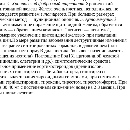
нии.
4. Хронический фиброзный тиреоидит
Хронический
итовидной железы.Железа очень плотная, неподвижная, не
вождается развитием
гипотиреоза.
При больших размерах
тический метод — пункционная биопсия.
5. Аутоиммунный
т аутоиммунное поражение щитовидной железы, образуются
ину — образованием комплекса "антиген — антитело",
омерное увеличение щитовидной железы;- при пальпации
в шеи.По мере развития заболевания деструктивные изменения
ства ранее синтезированных гормонов, в дальнейшем (или
 превышает норму.В диагностике большое значение имеют:-
лощения изотопа). Поглощение йод131 щитовидной железой
циллин, олететрин и др.), симптоматические средства
льное применение кортикостероидов (преднизолон,
лениях гипертиреоза — бета-блокаторы, гипотиреоза —
тительная терапия тиреоидными гормонами, при симптомах
 (трийодтиронин, тироксин, тиреотом, тиреотом-форте). При
н 30-40 мг с постепенным снижением дозы) на 2-3 месяца. При
ативное лечение.