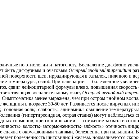
личные по этиологии и патогенезу. Воспаление диффузно уве
т быть диффузным и очаговым.
Острый гнойный тиреоидит
ра
ередней поверхности шеи, иррадиирующая в затылок, нижнюю и 
ние температуры, озноб.При пальпации — болезненное увеличен
оз, сдвиг лейкоцитарной формулы влево, повышенная скорость
ответствующая воспалительному очагу.
Острый негнойный тире
ия. Симптоматика менее выражена, чем при остром гнойном вос
е женщины в возрасте 30-50 лет. Развивается после вирусных и
- головная боль;- слабость;- адинамия.Повышение температуры
болевания (гипертиреоидная
,
острая стадия) могут наблюдаться с
идных гормонов, при сканировании — снижение захвата изотоп
нливость;- вялость;- заторможенность;- зябкость;- отечность лиц
, не спаяна с окружающими тканями, болезненна при пальпации.
чезает болезненность щитовидной железы, нормализуются скоро