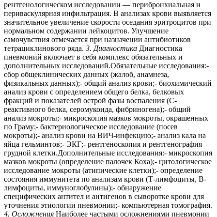
рентгенологическом исследовании — перибронхиальная и
периваскулярная инфильтрация. В анализах крови выявляется
значительное увеличение скорости оседания эритроцитов при
нормальном содержании лейкоцитов. Улучшение
самочувствия отмечается при назначении антибиотиков
тетрациклинового ряда.
3. Диагностика
Диагностика
пневмоний включает в себя комплекс обязательных и
дополнительных исследований.Обязательные исследования:-
сбор общеклинических данных (жалоб, анамнеза,
физикальных данных);- общий анализ крови;- биохимический
анализ крови с определением общего белка, белковых
фракций и показателей острой фазы воспаления (С-
реактивного белка, серомукоида, фибриногена);- общий
анализ мокроты;- микроскопия мазков мокроты, окрашенных
по Граму;- бактериологическое исследование (посев
мокроты);- анализ крови на ВИЧ-инфекцию;- анализ кала на
яйца гельминтов;- ЭКГ;- рентгеноскопия и рентгенография
грудной клетки.Дополнительные исследования:- микроскопия
мазков мокроты (определение палочек Коха);- цитологическое
исследование мокроты (атипические клетки);- определение
состояния иммунитета по анализам крови (Т-лимфоциты, В-
лимфоциты, иммуноглобулины);- обнаружение
специфических антител и антигенов в сыворотке крови для
уточнения этиологии пневмонии;- компьютерная томография.
4. Осложнения
Наиболее частыми осложнениями пневмонии