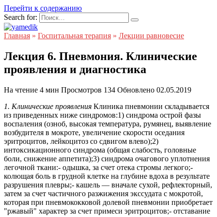
Перейти к содержанию
Search for:
Главная
»
Госпитальная терапия
»
Лекции равновесие
Лекция 6. Пневмония. Клинические
проявления и диагностика
На чтение
4 мин
Просмотров
134
Обновлено
02.05.2019
1. Клинические проявления
Клиника пневмонии складывается
из приведенных ниже синдромов:1) синдрома острой фазы
воспаления (озноб, высокая температура, румянец, выявление
возбудителя в мокроте, увеличение скорости оседания
эритроцитов, лейкоцитоз со сдвигом влево);2)
интоксикационного синдрома (общая слабость, головные
боли, снижение аппетита);3) синдрома очагового уплотнения
легочной ткани:- одышка, за счет отека стромы легкого;-
колющая боль в грудной клетке на глубине вдоха в результате
разрушения плевры;- кашель — вначале сухой, рефлекторный,
затем за счет частичного разжижения экссудата с мокротой,
которая при пневмококковой долевой пневмонии приобретает
"ржавый" характер за счет примеси эритроцитов;- отставание