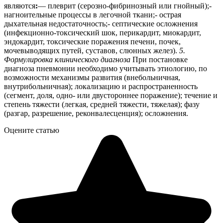
являются
:
— плеврит (серозно-фибринозный или гнойный);-
нагноительные процессы в легочной ткани;- острая
дыхательная недостаточность;- септические осложнения
(инфекционно-токсический шок, перикардит, миокардит,
эндокардит, токсические поражения печени, почек,
мочевыводящих путей, суставов, слюнных желез).
5.
Формулировка клинического диагноза
При постановке
диагноза пневмонии необходимо учитывать этиологию, по
возможности механизмы развития (внебольничная,
внутрибольничная); локализацию и распространенность
(сегмент, доля, одно- или двустороннее поражение); течение и
степень тяжести (легкая, средней тяжести, тяжелая); фазу
(разгар, разрешение, реконвалесценция); осложнения.
Оцените статью