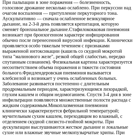
При пальпации в зоне поражения — болезненность,
голосовое дрожание несколько ослаблено. При перкуссии над
очагом воспаления — притупление перкуторного тона.
Аускультативно — сначала ослабленное везикулярное
дыхание, на 2-3-й день появляется крепитация, которую
сменяет бронхиальное дыхание.Стафилококковая пневмония
возникает при бронхогенном характере инфицирования
обычно после перенесенной вирусной инфекции. Клинически
проявляется особо тяжелым течением с признаками
выраженной интоксикации (кашель со скудной мокротой
типа "малинового желе", резкой общей слабостью, нередко
спутанным сознанием). Физикальная картина характеризуется
несоответствием объема поражения и тяжести состояния
больного.Фридлендеровская пневмония вызывается
клебсиелой и возникает у очень ослабленных больных.
Заболевание развивается постепенно с длительным
продромальным периодом, характеризующимся лихорадкой,
глухим кашлем и общим недомоганием. Спустя 3-4 дня в зоне
инфильтрации появляются множественные полости распада с
жидким содержимым.Микоплазменная пневмония
клинически характеризуется фебрильной температурой;
мучительным сухим кашлем, переходящим во влажный, с
отделением скудной слизисто-гнойной мокроты. При
аускультации выслушиваются жесткое дыхание и локальные
сухие или влажные звучные мелкопузырчатые хрипы. При