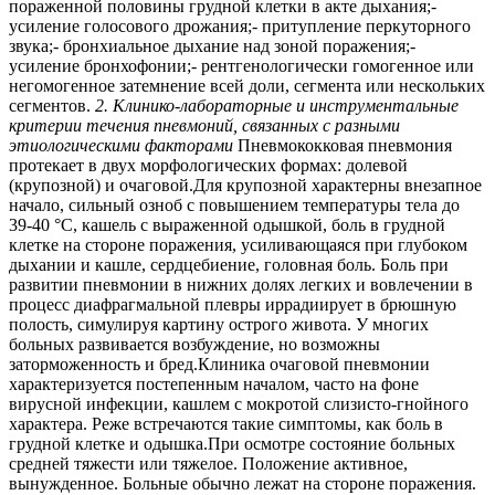
пораженной половины грудной клетки в акте дыхания;-
усиление голосового дрожания;- притупление перкуторного
звука;- бронхиальное дыхание над зоной поражения;-
усиление бронхофонии;- рентгенологически гомогенное или
негомогенное затемнение всей доли, сегмента или нескольких
сегментов.
2. Клинико-лабораторные и инструментальные
критерии течения пневмоний, связанных с разными
этиологическими факторами
Пневмококковая пневмония
протекает в двух морфологических формах: долевой
(крупозной) и очаговой.Для крупозной характерны внезапное
начало, сильный озноб с повышением температуры тела до
39-40 °С, кашель с выраженной одышкой, боль в грудной
клетке на стороне поражения, усиливающаяся при глубоком
дыхании и кашле, сердцебиение, головная боль. Боль при
развитии пневмонии в нижних долях легких и вовлечении в
процесс диафрагмальной плевры иррадиирует в брюшную
полость, симулируя картину острого живота. У многих
больных развивается возбуждение, но возможны
заторможенность и бред.Клиника очаговой пневмонии
характеризуется постепенным началом, часто на фоне
вирусной инфекции, кашлем с мокротой слизисто-гнойного
характера. Реже встречаются такие симптомы, как боль в
грудной клетке и одышка.При осмотре состояние больных
средней тяжести или тяжелое. Положение активное,
вынужденное. Больные обычно лежат на стороне поражения.