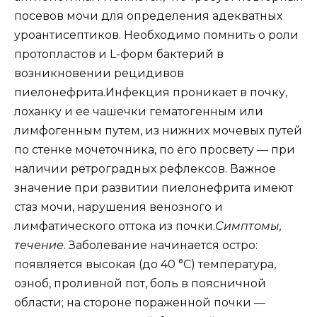
посевов мочи для определения адекватных
уроантисептиков. Необходимо помнить о роли
протопластов и L-форм бактерий в
возникновении рецидивов
пиелонефрита.Инфекция проникает в почку,
лоханку и ее чашечки гематогенным или
лимфогенным путем, из нижних мочевых путей
по стенке мочеточника, по его просвету — при
наличии ретроградных рефлексов. Важное
значение при развитии пиелонефрита имеют
стаз мочи, нарушения венозного и
лимфатического оттока из почки.
Симптомы,
течение
. Заболевание начинается остро:
появляется высокая (до 40 °С) температура,
озноб, проливной пот, боль в поясничной
области; на стороне пораженной почки —