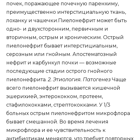
почек, поражающее почечную паренхиму,
преимущественно интерстициальную ткань,
лоханку и чашечки.Пиелонефрит может быть
одно- и двухсторонним, первичным и
вторичным, острым и хроническим. Острый
пиелонефрит бывает интерстициальным,
серозным или гнойным. Апостематозный
нефрит и карбункул почки — возможные
последующие стадии острого гнойного
пиелонефрита.
2. Этиология. Патогенез
Чаще
всего пиелонефрит вызывается кишечной
эшерихией, энтерококком, протеем,
стафилококками, стрептококками. У 1/3
больных острым пиелонефритом микрофлора
бывает смешанной. Во время лечения
микрофлора и ее чувствительность к
антибиотикам меняются, что требует повторных