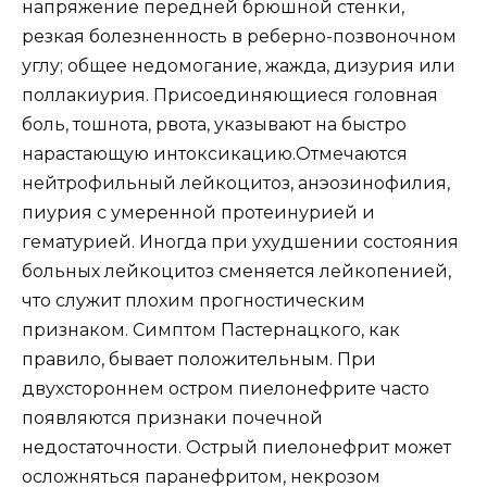
напряжение передней брюшной стенки,
резкая болезненность в реберно-позвоночном
углу; общее недомогание, жажда, дизурия или
поллакиурия. Присоединяющиеся головная
боль, тошнота, рвота, указывают на быстро
нарастающую интоксикацию.Отмечаются
нейтрофильный лейкоцитоз, анэозинофилия,
пиурия с умеренной протеинурией и
гематурией. Иногда при ухудшении состояния
больных лейкоцитоз сменяется лейкопенией,
что служит плохим прогностическим
признаком. Симптом Пастернацкого, как
правило, бывает положительным. При
двухстороннем остром пиелонефрите часто
появляются признаки почечной
недостаточности. Острый пиелонефрит может
осложняться паранефритом, некрозом