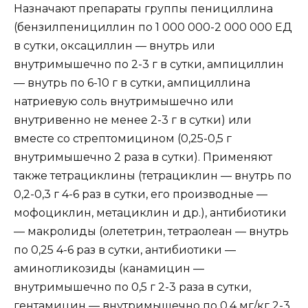
Назначают препараты группы пенициллина
(бензилпенициллин по 1 000 000-2 000 000 ЕД
в сутки, оксациллин — внутрь или
внутримышечно по 2-3 г в сутки, ампициллин
— внутрь по 6-10 г в сутки, ампициллина
натриевую соль внутримышечно или
внутривенно не менее 2-3 г в сутки) или
вместе со стрептомицином (0,25-0,5 г
внутримышечно 2 раза в сутки). Применяют
также тетрациклины (тетрациклин — внутрь по
0,2-0,3 г 4-6 раз в сутки, его производные —
мофоциклин, метациклин и др.), антибиотики
— макролиды (олететрин, тетраолеан — внутрь
по 0,25 4-6 раз в сутки, антибиотики —
аминогликозиды (канамицин —
внутримышечно по 0,5 г 2-3 раза в сутки,
гентамицин — внутримышечно по 0,4 мг/кг 2-3