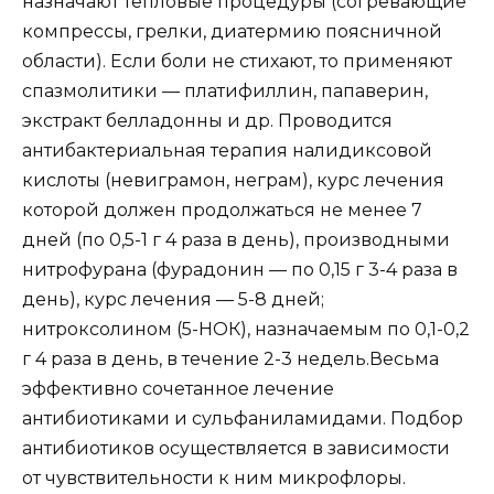
назначают тепловые процедуры (согревающие
компрессы, грелки, диатермию поясничной
области). Если боли не стихают, то применяют
спазмолитики — платифиллин, папаверин,
экстракт белладонны и др. Проводится
антибактериальная терапия налидиксовой
кислоты (невиграмон, неграм), курс лечения
которой должен продолжаться не менее 7
дней (по 0,5-1 г 4 раза в день), производными
нитрофурана (фурадонин — по 0,15 г 3-4 раза в
день), курс лечения — 5-8 дней;
нитроксолином (5-НОК), назначаемым по 0,1-0,2
г 4 раза в день, в течение 2-3 недель.Весьма
эффективно сочетанное лечение
антибиотиками и сульфаниламидами. Подбор
антибиотиков осуществляется в зависимости
от чувствительности к ним микрофлоры.