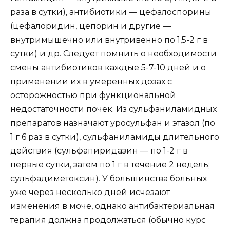
раза в сутки), антибиотики — цефалоспорины
(цефалоридин, цепорин и другие —
внутримышечно или внутривенно по 1,5-2 г в
сутки) и др. Следует помнить о необходимости
смены антибиотиков каждые 5-7-10 дней и о
применении их в умеренных дозах с
осторожностью при функциональной
недостаточности почек. Из сульфаниламидных
препаратов назначают уросульфан и этазол (по
1 г 6 раз в сутки), сульфаниламиды длительного
действия (сульфапиридазин — по 1-2 г в
первые сутки, затем по 1 г в течение 2 недель;
сульфадиметоксин). У большинства больных
уже через несколько дней исчезают
изменения в моче, однако антибактериальная
терапия должна продолжаться (обычно курс