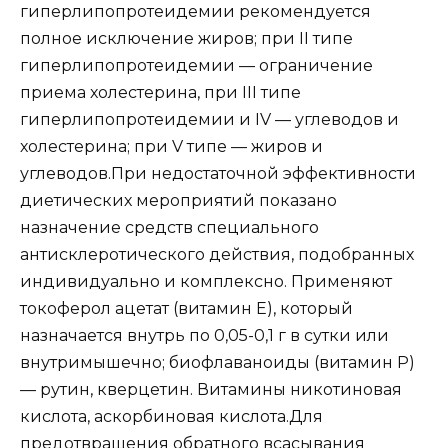
гиперлипопротеидемии рекомендуется
полное исключение жиров; при II типе
гиперлипопротеидемии — ограничение
приема холестерина, при III типе
гиперлипопротеидемии и IV — углеводов и
холестерина; при V типе — жиров и
углеводов.При недостаточной эффективности
диетических мероприятий показано
назначение средств специального
антисклеротического действия, подобранных
индивидуально и комплексно. Применяют
токоферол ацетат (витамин Е), который
назначается внутрь по 0,05-0,1 г в сутки или
внутримышечно; биофлаваноиды (витамин Р)
— рутин, кверцетин. Витамины никотиновая
кислота, аскорбиновая кислота.Для
предотвращения обратного всасывания