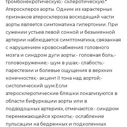
тромбонекротическую;- склеротическую.*
Атеросклероз аорты. Одним из характерных
признаков атеросклероза восходящий части
аорты является симтоматика гипертонии. При
сужении устьев левой сонной и безымянной
артерии наблюдается симптоматика, связанная
с нарушением кровоснабжения головного
мозга и синдром дуги аорты:- головная боль;-
головокружение;- шум в ушах;- слабость;-
парестезии и болевые ощущения в верхних
конечностях;- акцент II тона над аортой;-
систолический шум.Если
атеросклеротические бляшки локализуются в
области бифуркации аорты или в
подвздошных артериях, отмечаются:- синдром
перемежающейся хромоты;- ослабление
пульсации на бедренных и подколенных