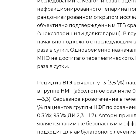
исследовании C. Kearon и соавт. оце
нефракционированного гепа­рина при
рандомизированном открытом исслед
объективно подтвер­жденным ТГВ сра
(эноксапарин или дальтепарин). В гр
начально подкожно с последующим в
раза в сутки. Одновременно назначал
МНО не достигало тера­певтического.
раза в сутки.
Рецидив ВТЭ выявлен у 13 (3,8 \%) пац
в группе НМГ (абсолютное различие 0,
—3,3). Серьезное кровотечение в тече
\% пациентов группы НФГ по сравнению
0,3 \%; 95 \% ДИ 2,3—1,7). Авторы пр
является таким же безопасным и эффе
подходит для амбулатор­ного лечения