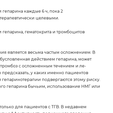
гепари­на каждые 6 ч, пока 2
 терапевтически целевыми.
 гепари­на, гематокрита и тромбоцитов
я явля­ется весьма частым осложнением. В
обусловленная действием гепарина, может
 тромбоз с осложненным течением и ле­
 предска­зать, у каких именно пациентов
и гепаринотерапии подверга­ются этому риску.
ого гепарина бычьим, использование НМГ или
олько для пациентов с ТГВ. В недавнем