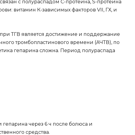
связан с полураспадом С-протеина, S-протеина
ви: витамин К-зависимых факторов VII, ГХ, и
при ТГВ является достижение и поддержание
чного тромбопластинового времени (АЧТВ), по
нетика гепарина сложна. Период по­лураспада
гепари­на через 6 ч после болюса и
твенного средства.