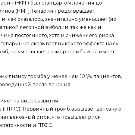
рин (НФГ) был стандартом лечения до
инов (НМГ). Гепарин пре­дотвращает
, как оказалось, значительно уменьшает (но
талъной легочной эмболии, так же как и
ина постоянного, хотя и снижен­ного риска
о гепарин не оказывает никакого эффекта на су­
б, не уменьшает размер тромба и не имеет
у лизису тромба у менее чем 10 \% пациентов,
роведенной после лече­ния.
ияет на риск развития
 (ПТФС). Первичный тромб вызывает ве­нозную
яет венозный отток, что повышает риск
статочности и ПТФС.