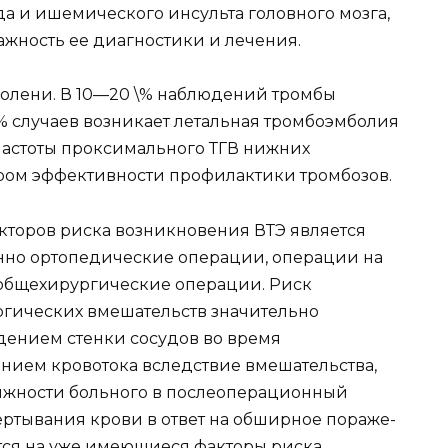
а и ишемического инсульта головного мозга,
ж­ность ее диагностики и лечения.
х голени. В 10—20 \% наблюдений тромбы
 случаев возникает леталь­ная тромбоэмболия
частоты проксимального ТГВ нижних
ом эффек­тивности профилактики тромбозов.
кторов риска возникновения ВТЭ является
енно ортопедические операции, операции на
общехирургические операции. Риск
ргических вмешательств значительно
ждением стенки сосудов во время
ием крово­тока вследствие вмешательства,
ижности больного в послеопе­рационный
ртывания крови в ответ на обширное пораже­
тся на уже имеющиеся факторы риска