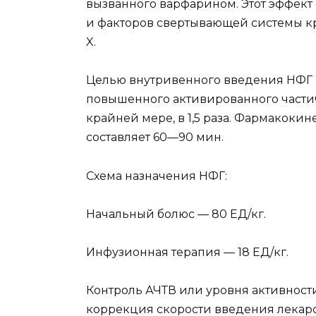
вызванного варфарином. Этот эффект 
и факто­ров свертывающей системы кро
X.
Целью внутривенного введения НФГ 
повышенно­го активированного части
крайней мере, в 1,5 раза. Фармакоки
составляет 60—90 мин.
Схема назначения НФГ:
Начальный болюс — 80 ЕД/кг.
Инфузионная терапия — 18 ЕД/кг.
Контроль АЧТВ или уровня активности 
коррекция скорости введения лекарс