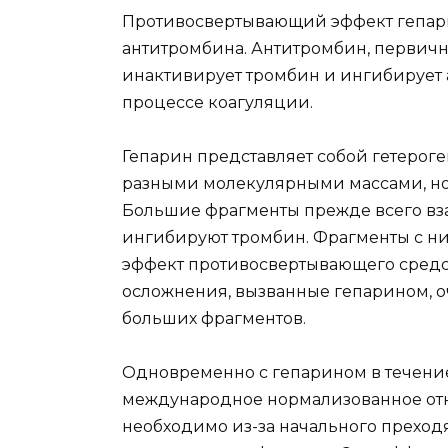
Противосвертывающий эффект гепари
антитромби­на. Антитромбин, первич
инактивирует тромбин и ингибирует а
процессе коагуляции.
Гепарин представляет собой гетерог
разными молекуляр­ными массами, но
Большие фрагменты прежде всего вз
ингибируют тромбин. Фрагменты с ни
эффект противосвертывающего средст
осложнения, вызванные гепарином, оч
больших фрагментов.
Одновременно с гепарином в течение
международное нор­мализованное отн
необходимо из-за начального прехо­