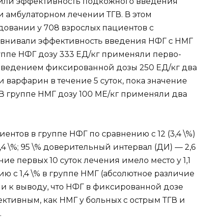
нили эффективность под­кожного введения
 амбулаторном лечении ТГВ. В этом
овании у 708 взрослых пациентов с
внивали эффективность введе­ния НФГ с НМГ
уппе НФГ дозу 333 ЕД/кг применяли перво­
ведением фиксированной дозы 250 ЕД/кг два
и варфарин в течение 5 суток, пока значение
 В группе НМГ дозу 100 МЕ/кг при­меняли два
иентов в группе НФГ по сравнению с 12 (3,4 \%)
4 \%; 95 \% довери­тельный интервал (ДИ) — 2,6
ние первых 10 суток лечения имело место у 1,1
 с 1,4 \% в группе НМГ (абсолютное раз­личие
ишли к выводу, что НФГ в фиксированной дозе
ктивным, как НМГ у больных с острым ТГВ и
.