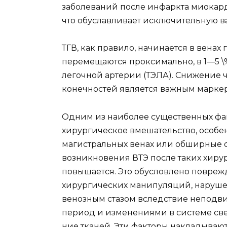
заболеваний после инфар­кта миокард
что обуславливает исключительную ва
ТГВ, как правило, начинается в вена
перемещаются проксимально, в 1—5 \%
легочной артерии (ТЭЛА). Снижение 
конечностей является важным маркер
Одним из наиболее существенных фа
хирургичес­кое вмешательство, особ
магистральных венах или обширные 
возникновения ВТЭ после таких хиру
повышается. Это обус­ловлено повре
хирургических манипуляций, нарушен
венозным стазом вследствие неподв
период и изменениями в системе све
ние тканей. Эти факторы накладываю