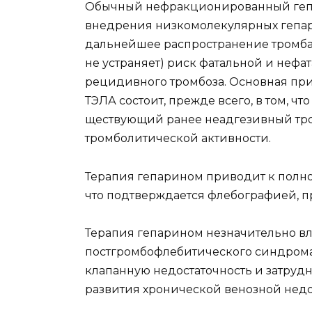
Обычный нефракционированный гепа
внедрения низ­комолекулярных гепар
дальнейшее распространение тромба и
не устраняет) риск фатальной и нефа
рецидивного тромбоза. Основная прич
ТЭЛА состоит, прежде всего, в том, чт
ществующий ранее неадгезивный тром
тромболитической активности.
Терапия гепарином приводит к полном
что подтвер­ждается флебографией, п
Терапия гепарином незначительно вл
постгромбофлебитического син­дрома
клапанную недостаточность и затрудн
развития хро­нической венозной недо