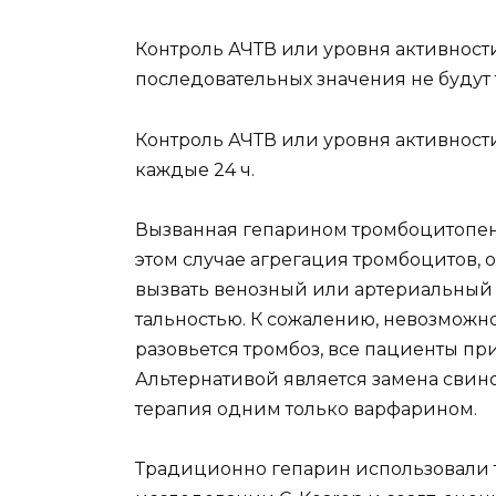
Контроль АЧТВ или уровня активности 
последовательных значения не будут
Контроль АЧТВ или уровня активности
каждые 24 ч.
Вызванная гепарином тромбоцитопени
этом случае агрегация тромбоцитов, 
вызвать венозный или артери­альный
тальностью. К сожалению, невозможно
разовьется тром­боз, все пациенты пр
Альтернативой является замена свин
терапия одним только варфарином.
Традиционно гепарин использовали т