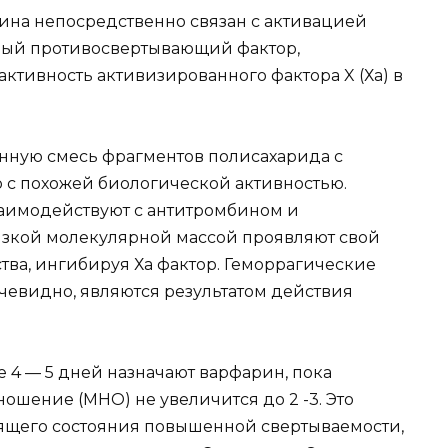
на не­посредственно связан с активацией
ный противосвертываю­щий фактор,
ктивность активизированного фактора X (Ха) в
енную смесь фрагментов полисахарида с
 с похожей биологической ак­тивностью.
а­имодействуют с антитромбином и
зкой молекулярной мас­сой проявляют свой
ва, ингибируя Ха фактор. Геморраги­ческие
е­видно, являются результатом действия
 4 — 5 дней назначают варфарин, пока
ошение (МНО) не увеличится до 2 -3. Это
дящего состояния повышенной свертываемости,