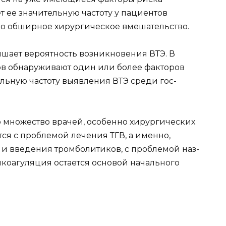
 ее значительную частоту у па­циентов
но обширное хирургическое вмешательство.
шает ве­роятность возникновения ВТЭ. В
тов обнаруживают один или более факторов
льную частоту выявления ВТЭ среди гос­
о множес­тво врачей, особенно хирургических
тся с проблемой лечения ТГВ, а именно,
 и введения тромболитиков, с проблемой наз­
икоагуля­ция остается основой начального