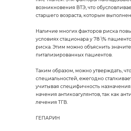
возникновения ВТЭ, что обусловливает
старшего возраста, которым выполне
Наличие многих факторов риска повы
условиях стаци­онара у 78 \% пациен
риска. Этим можно объяснить значите
питализированных пациентов.
Таким образом, можно утверждать, чт
специальнос­тей, ежегодно сталкивае
учитывая специфичность назначе­ния
начения антикоагулянтов, так как ант
лечения ТГВ.
ГЕПАРИН