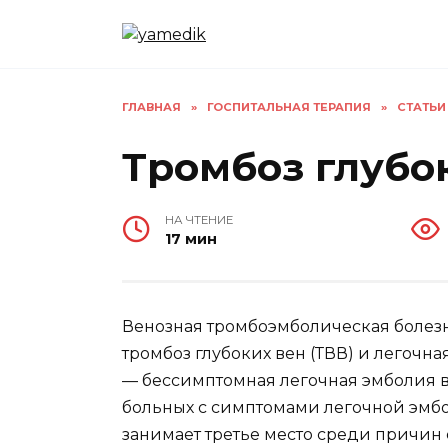
Перейти
к
содержанию
ГЛАВНАЯ
»
ГОСПИТАЛЬНАЯ ТЕРАПИЯ
»
СТАТЬИ
Тромбоз глубо
НА ЧТЕНИЕ
17 мин
Венозная тромбоэмболическая болезн
тромбоз глубо­ких вен (ТВВ) и легочн
— бессимптомная ле­гочная эмболия вст
больных с симптомами легочной эмб
зани­мает третье место среди причин