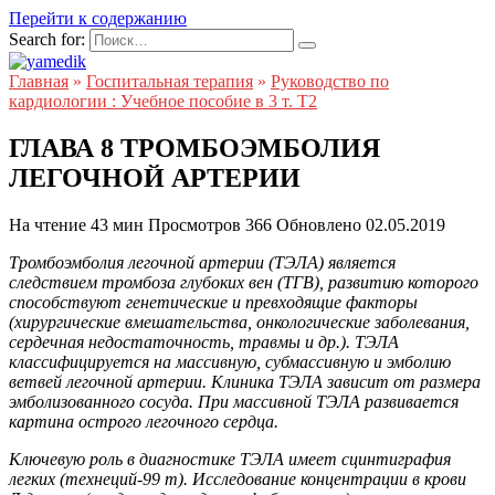
Перейти к содержанию
Search for:
Главная
»
Госпитальная терапия
»
Руководство по
кардиологии : Учебное пособие в 3 т. Т2
ГЛАВА 8 ТРОМБОЭМБОЛИЯ
ЛЕГОЧНОЙ АРТЕРИИ
На чтение
43 мин
Просмотров
366
Обновлено
02.05.2019
Тромбоэмболия легочной артерии (ТЭЛА) является
следствием тромбоза глубоких вен (ТГВ), развитию которого
способствуют генетические и превходящие факторы
(хирургические вмешательства, онкологические заболевания,
сердечная недостаточность, травмы и др.). ТЭЛА
классифицируется на массивную, субмассивную и эмболию
ветвей легочной артерии. Клиника ТЭЛА зависит от размера
эмболизованного сосуда. При массивной ТЭЛА развивается
картина острого легочного сердца.
Ключевую роль в диагностике ТЭЛА имеет сцинтиграфия
легких (технеций-99 m). Исследование концентрации в крови