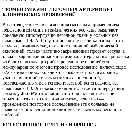
ТРОМБОЭМБОЛИЯ ЛЕГОЧНЫХ АРТЕРИЙ БЕЗ
КЛИНИЧЕСКИХ ПРОЯВЛЕНИЙ
В настоящее время в связи с повсеместным применением
перфузионной сцинтиграфии легких все чаще выявляют
локальную гипоперфузию легочной ткани у больных без
симптомов ТЭЛА. Отсутствие клинической картины в этих
случаях, по-видимому, связано с неполной эмболической
окклюзией, только частично закрывающей просвет сосуда, а
также с хорошими возможностями коллатерального кровотока
из бронхиальных артерий. Проведенное европейское
международное многоцентровое исследование, включающее
622 амбулаторных больных с тромбозом проксимального
участка венозной системы нижних конечностей,
подтвержденным рентгеноконтрастной венографией, без
симптомов ТЭЛА показало наличие очагов гипоперфузии в
легких у 40-60\% этих пациентов. Однако клиническое
значение этих находок, по-видимому, невелико —
проведенное повторное обследование этих больных не
выявило у них рецидивов клинически значимых легочных
эмболий.
ЕСТЕСТВЕННОЕ ТЕЧЕНИЕ И ПРОГНОЗ