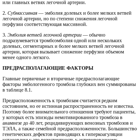
или главных ветвях легочной артерии.
2.
Субмассивная
— эмболия долевых и более мелких ветвей
легочной артерии, но по степени снижения легочной
перфузии соответствующая массивной.
3.
Эмболия ветвей легочной артерии
— обычно
подразумевается тромбоэмболия одной или нескольких
долевых, сегментарных и более мелких ветвей легочной
артерии, которая вызывает снижение перфузии объемом
менее одного легкого.
ПРЕДРАСПОЛАГАЮЩИЕ ФАКТОРЫ
Главные первичные и вторичные предрасполагающие
факторы эмбологенного тромбоза глубоких вен суммированы
в таблице 8.1.
Предрасположенность к тромбозам считается редким
состоянием, но ее истинная распространенность не известна.
Поэтому более внимательного отношения требуют пациенты,
у которых есть эпизоды немотивированного тромбоза в
анамнезе до 40 лет, рецидивирующих венозных тромбозов и
ТЭЛА, а также семейной предрасположенности. Большинство
генетических дефектов приводящих к гиперкоагуляции
установлены: это резистентность к активированному