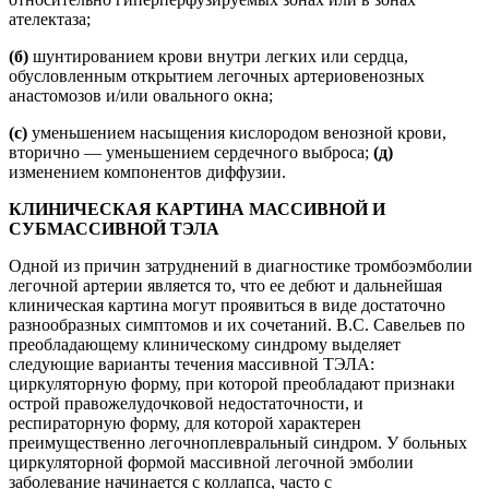
ателектаза;
(б)
шунтированием крови внутри легких или сердца,
обусловленным открытием легочных артериовенозных
анастомозов и/или овального окна;
(с)
уменьшением насыщения кислородом венозной крови,
вторично — уменьшением сердечного выброса;
(д)
изменением компонентов диффузии.
КЛИНИЧЕСКАЯ КАРТИНА МАССИВНОЙ И
СУБМАССИВНОЙ ТЭЛА
Одной из причин затруднений в диагностике тромбоэмболии
легочной артерии является то, что ее дебют и дальнейшая
клиническая картина могут проявиться в виде достаточно
разнообразных симптомов и их сочетаний. В.С. Савельев по
преобладающему клиническому синдрому выделяет
следующие варианты течения массивной ТЭЛА:
циркуляторную форму, при которой преобладают признаки
острой правожелудочковой недостаточности, и
респираторную форму, для которой характерен
преимущественно легочноплевральный синдром. У больных
циркуляторной формой массивной легочной эмболии
заболевание начинается с коллапса, часто с