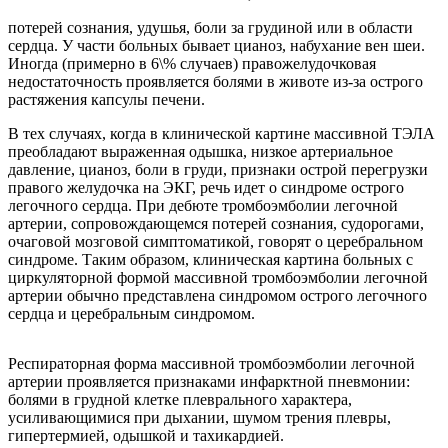
потерей сознания, удушья, боли за грудиной или в области
сердца. У части больных бывает цианоз, набухание вен шеи.
Иногда (примерно в 6\% случаев) правожелудочковая
недостаточность проявляется болями в животе из-за острого
растяжения капсулы печени.
В тех случаях, когда в клинической картине массивной ТЭЛА
преобладают выраженная одышка, низкое артериальное
давление, цианоз, боли в груди, признаки острой перегрузки
правого желудочка на ЭКГ, речь идет о синдроме острого
легочного сердца. При дебюте тромбоэмболии легочной
артерии, сопровождающемся потерей сознания, судорогами,
очаговой мозговой симптоматикой, говорят о церебральном
синдроме. Таким образом, клиническая картина больных с
циркуляторной формой массивной тромбоэмболии легочной
артерии обычно представлена синдромом острого легочного
сердца и церебральным синдромом.
Респираторная форма массивной тромбоэмболии легочной
артерии проявляется признаками инфарктной пневмонии:
болями в грудной клетке плеврального характера,
усиливающимися при дыхании, шумом трения плевры,
гипертермией, одышкой и тахикардией.