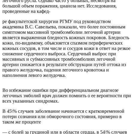
легочного русла. Однако часто у больных, несмотря на
большой объем поражения, цианоза нет. Исследования,
проведенные на кафед-
ре факультетской хирургии РГМУ под руководством
академика В.С. Савельева, показали, что более постоянным
симптомом массивной тромбоэмболии легочной артерии
является выраженная бледность кожных покровов. Бледность
кожи, по-видимому, объясняется спазмом периферических
кожных сосудов, в том числе и сосудов кожи в ответ на резкое
снижение сердечного выброса. Сердечный выброс при
массивных и субмассивных тромбоэмболиях легочной
артерии снижается в результате обструкции путей оттока из
правого желудочка, падения легочного кровотока и
наполнения левого желудочка.
Во избежание ошибки при дифференциальном диагнозе
легочных эмболий врач должен помнить о ее вероятности при
всех указанных синдромах.
В 45\% случаев заболевание начинается с кратковременной
потери сознания или обморочного состояния, примерно в
таком же проценте
— с болей за грудиной или в области сердца, в 54\% случаев