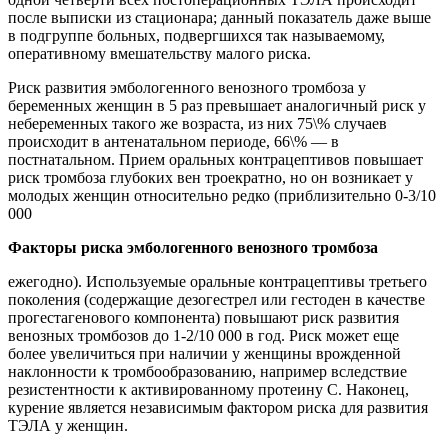
после выписки из стационара; данный показатель даже выше
в подгруппе больных, подвергшихся так называемому,
оперативному вмешательству малого риска.
Риск развития эмбологенного венозного тромбоза у
беременных женщин в 5 раз превышает аналогичный риск у
небеременных такого же возраста, из них 75\% случаев
происходит в антенатальном периоде, 66\% — в
постнатальном. Прием оральных контрацептивов повышает
риск тромбоза глубоких вен троекратно, но он возникает у
молодых женщин относительно редко (приблизительно 0-3/10
000
Факторы риска эмбологенного венозного тромбоза
ежегодно). Используемые оральные контрацептивы третьего
поколения (содержащие дезогестрел или гестоден в качестве
прогестагенового компонента) повышают риск развития
венозных тромбозов до 1-2/10 000 в год. Риск может еще
более увеличиться при наличии у женщины врожденной
наклонности к тромбообразованию, например вследствие
резистентности к активированному протеину С. Наконец,
курение является независимым фактором риска для развития
ТЭЛА у женщин.