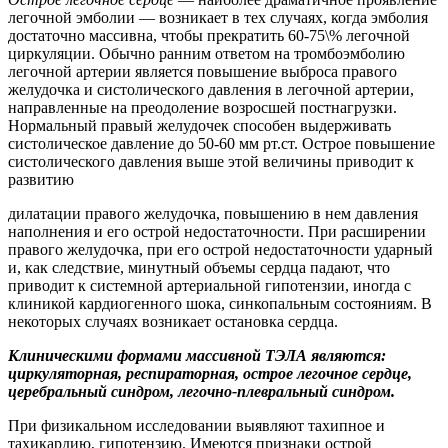
легочной эмболии — возникает в тех случаях, когда эмболия
достаточно массивна, чтобы прекратить 60-75\% легочной
циркуляции. Обычно ранним ответом на тромбоэмболию
легочной артерии является повышение выброса правого
желудочка и систолического давления в легочной артерии,
направленные на преодоление возросшей постнагрузки.
Нормальный правый желудочек способен выдерживать
систолическое давление до 50-60 мм рт.ст. Острое повышение
систолического давления выше этой величины приводит к
развитию
дилатации правого желудочка, повышению в нем давления
наполнения и его острой недостаточности. При расширении
правого желудочка, при его острой недостаточности ударный
и, как следствие, минутный объемы сердца падают, что
приводит к системной артериальной гипотензии, иногда с
клиникой кардиогенного шока, синкопальным состояниям. В
некоторых случаях возникает остановка сердца.
Клиническими формами массивной ТЭЛА являются:
циркуляторная, респираторная, острое легочное сердце,
церебральный синдром, легочно-плевральный синдром.
При физикальном исследовании выявляют тахипное и
тахикардию, гипотензию. Имеются признаки острой