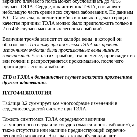
верхнего плечевого пояса может обусловливать до 40\%
случаев ТЭЛА. Сердце, как источник ТЭЛА, составляет
небольшую часть среди всех случаев заболевания. По данным
В.С. Савельева, наличие тромбов в правых отделах сердца в
качестве причины ТЭЛА можно было предположить только в
2 из 456 случаев массивных легочных эмболий.
Величина тромба зависит от калибра вены, в которой он
образовался.
Поэтому при тяжелых ТЭЛА как правило
источником эмболии были проксимальные вены нижних
конечностей.
Часть этих тромбов, тем не менее, происходит из
вен голени и распространяется проксимально, после чего
происходит легочная эмболия.
ТГВ и ТЭЛА в большинстве случаев являются проявлением
другого заболевания.
ПАТОФИЗИОЛОГИЯ
Таблица 8.2 суммирует все многообразие изменений в
сердечнососудистой системе при ТЭЛА.
Тяжесть симптомов ТЭЛА определяют величина
закупоренного сосуда или сосудов («массивность эмболии»), а
также отсутствие или наличие предшествующей сердечно-
легочной патологии. Эти два фактора обусловливают