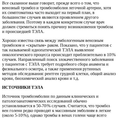
Все сказанное выше говорит, прежде всего о том, что
венозный тромбоз и тромбоэмболия легочной артерии, хотя
их симптоматика часто выходит на первый план, в
большинстве случаев являются проявлением другого
заболевания. Поэтому в каждом конкретном случае врач
должен стремиться понять причину возникновения тромбоза
и происшедшей ТЭЛА.
Хорошо известна связь между эмбологенным венозным
тромбозом и «скрытым» раком. Показано, что у пациентов с
так называемой идиопатической ТЭЛА выявление
онкологического процесса происходит приблизительно в 10\%
случаев. Направленный поиск злокачественного заболевания
у пациентов с ТЭЛА требует подробного сбора анамнеза и
физикального осмотра, а также применения рутинных
методов обследования: рентген грудной клетки, общий анализ
крови, биохимический анализ крови и т.д.
ИСТОЧНИКИ ТЭЛА
Источник тромбоэмболии по данным клинических и
патологоанатомических исследований обычно
установливается в 50-70\% случаев. Считается, что тромбоз
вен голени редко приводят к массивным эмболиям в легкие
(около 5-10\%), однако тромбы в венах голени чаще всего