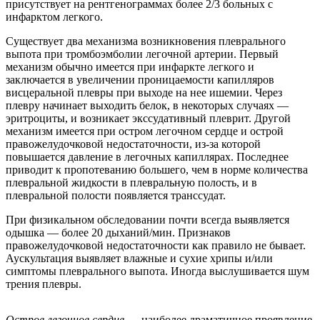
присутствует на рентгенограммах более 2/3 больных с
инфарктом легкого.
Существует два механизма возникновения плеврального
выпота при тромбоэмболии легочной артерии. Первый
механизм обычно имеется при инфаркте легкого и
заключается в увеличении проницаемости капилляров
висцеральной плевры при выходе на нее ишемии. Через
плевру начинает выходить белок, в некоторых случаях —
эритроциты, и возникает экссудативный плеврит. Другой
механизм имеется при остром легочном сердце и острой
правожелудочковой недостаточности, из-за которой
повышается давление в легочных капиллярах. Последнее
приводит к пропотеванию большего, чем в норме количества
плевральной жидкости в плевральную полость, и в
плевральной полости появляется транссудат.
При физикальном обследовании почти всегда выявляется
одышка — более 20 дыханий/мин. Признаков
правожелудочковой недостаточности как правило не бывает.
Аускультация выявляет влажные и сухие хрипы и/или
симптомы плеврального выпота. Иногда выслушивается шум
трения плевры.
Острое легочное сердце
— наиболее драматичное проявление