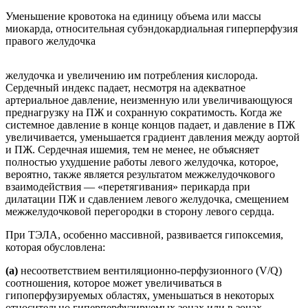
Уменьшение кровотока на единицу объема или массы
миокарда, относительная субэндокардиальная гиперперфузия
правого желудочка
желудочка и увеличению им потребления кислорода.
Сердечный индекс падает, несмотря на адекватное
артериальное давление, неизменную или увеличивающуюся
преднагрузку на ПЖ и сохранную сократимость. Когда же
системное давление в конце концов падает, и давление в ПЖ
увеличивается, уменьшается градиент давления между аортой
и ПЖ. Сердечная ишемия, тем не менее, не объясняет
полностью ухудшение работы левого желудочка, которое,
вероятно, также является результатом межжелудочкового
взаимодействия — «перетягивания» перикарда при
дилатации ПЖ и сдавлением левого желудочка, смещением
межжелудочковой перегородки в сторону левого сердца.
При ТЭЛА, особенно массивной, развивается гипоксемия,
которая обусловлена:
(а)
несоответствием вентиляционно-перфузионного (V/Q)
соотношения, которое может увеличиваться в
гипоперфузируемых областях, уменьшаться в некоторых
относительно гиперперфузируемых зонах или в зонах