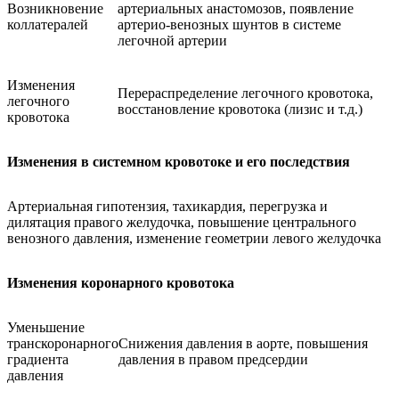
Возникновение
артериальных анастомозов, появление
коллатералей
артерио-венозных шунтов в системе
легочной артерии
Изменения
Перераспределение легочного кровотока,
легочного
восстановление кровотока (лизис и т.д.)
кровотока
Изменения в системном кровотоке и его последствия
Артериальная гипотензия, тахикардия, перегрузка и
дилятация правого желудочка, повышение центрального
венозного давления, изменение геометрии левого желудочка
Изменения коронарного кровотока
Уменьшение
транскоронарного
Снижения давления в аорте, повышения
градиента
давления в правом предсердии
давления