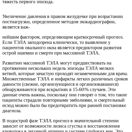
тяжесть первого эпизода.
Увеличение давления в правом желудочке при возрастании
постнагрузки, определенное методом эхокардиографии,
является важ-
нейшим фактором, определяющим краткосрочный прогноз.
Если ТЭЛА заподозрена клинически, то выявление у
пациентов овального окна является предиктором развития
острой ишемии и смерти при массивной ТЭЛА.
Развитию массивной ТЭЛА могут предшествовать на
протяжении нескольких недель эпизоды ТЭЛА мелких
ветвей, которые зачастую проходят незамеченными для врача.
Множественные ТЭЛА и инфаркты легких различных сроков
давности (свежие, организующиеся и организовавшиеся)
обнаруживаются при вскрытиях в 15-60\% случаев. Эти
данные очень важны, поскольку они говорят о том, что такие
пациенты страдали повторными эмболиями, и смертельный
исход можно было бы предотвратить при ранней постановке
диагноза.
В подострой фазе ТЭЛА прогноз в значительной степени
зависит от возможности лизиса сгустка и восстановления
кровотока в легочной артерии и системе глубоких вен. Это