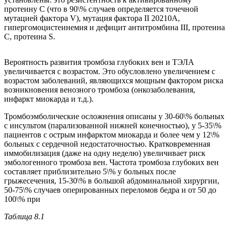
протеину С (что в 90\% случаев определяется точечной
мутацией фактора V), мутация фактора II 20210А,
гипергомоцистеинемия и дефицит антитромбина III, протеина
С, протеина S.
Вероятность развития тромбоза глубоких вен и ТЭЛА
увеличивается с возрастом. Это обусловлено увеличением с
возрастом заболеваний, являющихся мощным фактором риска
возникновения венозного тромбоза (онкозаболевания,
инфаркт миокарда и т.д.).
Тромбоэмболические осложнения описаны у 30-60\% больных
с инсультом (парализованной нижней конечностью), у 5-35\%
пациентов с острым инфарктом миокарда и более чем у 12\%
больных с сердечной недостаточностью. Кратковременная
иммобилизация (даже на одну неделю) увеличивает риск
эмбологенного тромбоза вен. Частота тромбоза глубоких вен
составляет приблизительно 5\% у больных после
грыжесечения, 15-30\% в большой абдоминальной хирургии,
50-75\% случаев оперированных переломов бедра и от 50 до
100\% при
Таблица 8.1