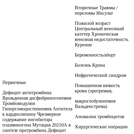
Вторичные Травмы /
переломы Инсульт
Пожилой возраст
Центральный венозный
катетер Хроническая
венозная недостаточность
Курение
Беременность/аборт
Болезнь Крона
Нефротический синдром
Первичные
Повышенная вязкость
крови (эритремия,
Дефицит антитромбина
Врожденная дисфибриногенемия
макроглобулинемия
Тромбомодулин
Вальденстрема)
Гипергомоцистеинемия Антитела
к кардиолипину Чрезмерное
Аномалии тромбоцитов
содержание ингибитора
плазминогена Мутация 20210А в
Хирургические операции
синтезе протромбина Дефицит