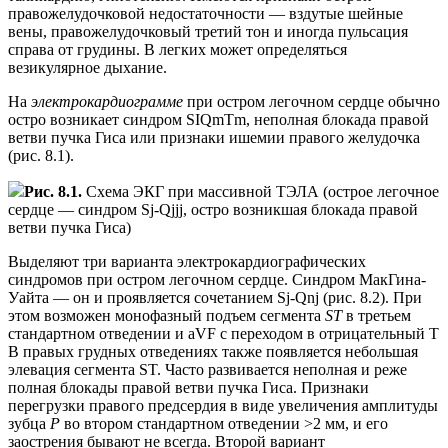
правожелудочковой недостаточности — вздутые шейные
вены, правожелудочковый третий тон и иногда пульсация
справа от грудины. В легких может определяться
везикулярное дыхание.
На
электрокардиограмме
при остром легочном сердце обычно
остро возникает синдром SIQmTm, неполная блокада правой
ветви пучка Гиса или признаки ишемии правого желудочка
(рис. 8.1).
Рис. 8.1.
Схема ЭКГ при массивной ТЭЛА (острое легочное
сердце — синдром Sj-Qjjj, остро возникшая блокада правой
ветви пучка Гиса)
Выделяют три варианта электрокардиографических
синдромов при остром легочном сердце. Синдром МакГина-
Уайта — он и проявляется сочетанием Sj-Qnj (рис. 8.2). При
этом возможен монофазный подъем сегмента
ST
в третьем
стандартном отведении и aVF с переходом в отрицательный Т
В правых грудных отведениях также появляется небольшая
элевация сегмента ST. Часто развивается неполная и реже
полная блокады правой ветви пучка Гиса. Признаки
перегрузки правого предсердия в виде увеличения амплитуды
зубца
Р
во втором стандартном отведении >2 мм, и его
заострения бывают не всегда. Второй вариант