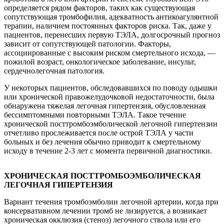
определяется рядом факторов, таких как существующая
сопутствующая тромбофилия, адекватность антикоагулянтной
терапии, наличием постоянных факторов риска. Так, даже у
пациентов, перенесших первую ТЭЛА, долгосрочный прогноз
зависит от сопутствующей патологии. Факторы,
ассоциированные с высоким риском смертельного исхода, —
пожилой возраст, онкологическое заболевание, инсульт,
сердечнолегочная патология.
У некоторых пациентов, обследовавшихся по поводу одышки
или хронической правожелудочковой недостаточности, была
обнаружена тяжелая легочная гипертензия, обусловленная
бессимптомными повторными ТЭЛА. Такое течение
хронической посттромбоэмболической легочной гипертензии
отчетливо прослеживается после острой ТЭЛА у части
больных и без лечения обычно приводит к смертельному
исходу в течение 2-3 лет с момента первичной диагностики.
ХРОНИЧЕСКАЯ ПОСТТРОМБОЭМБОЛИЧЕСКАЯ
ЛЕГОЧНАЯ ГИПЕРТЕНЗИЯ
Вариант течения тромбоэмболии легочной артерии, когда при
консервативном лечении тромб не лизируется, а возникает
хроническая окклюзия (стеноз) легочного ствола или его