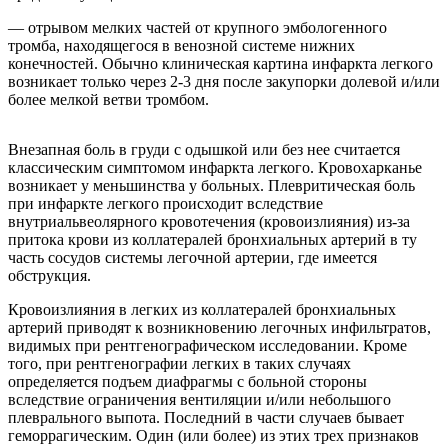
— отрывом мелких частей от крупного эмбологенного
тромба, находящегося в венозной системе нижних
конечностей. Обычно клиническая картина инфаркта легкого
возникает только через 2-3 дня после закупорки долевой и/или
более мелкой ветви тромбом.
Внезапная боль в груди с одышкой или без нее считается
классическим симптомом инфаркта легкого. Кровохарканье
возникает у меньшинства у больных. Плевритическая боль
при инфаркте легкого происходит вследствие
внутриальвеолярного кровотечения (кровоизлияния) из-за
притока крови из коллатералей бронхиальных артерий в ту
часть сосудов системы легочной артерии, где имеется
обструкция.
Кровоизлияния в легких из коллатералей бронхиальных
артерий приводят к возникновению легочных инфильтратов,
видимых при рентгенографическом исследовании. Кроме
того, при рентгенографии легких в таких случаях
определяется подъем диафрагмы с больной стороны
вследствие ограничения вентиляции и/или небольшого
плеврального выпота. Последний в части случаев бывает
геморрагическим. Один (или более) из этих трех признаков