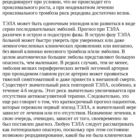
рецидивирует при условии, что не происходит его
проксимального роста, а при неадекватном лечении
проксимального тромбоза риск рецидива достаточно велик.
ТЭЛА может быть одиночным эпизодом или развиться в виде
серии последовательных эмболий. Прогноз при ТЭЛА
различен в острую и подострую фазы. В острую фазу ТЭЛА
больной может быстро умереть при умеренных или даже
немногочисленных клинических проявлениях или внезапно,
без явной клиники венозного тромбоза и/или эмболии. В
целом анатомически большие эмболы представляют большую
опасность, чем маленькие. В редких случаях, тем не менее,
эмболия мелких периферических ветвей легочной артерии
при проходимом главном русле артерии может проявиться
тяжелой симптоматикой и даже привести к внезапной смерти.
Существует значительный риск повторной ТЭЛА, особенно, в
течение 4-6 недель. Этот риск значительно увеличивается при
отсутствии антикоагулянтной терапии. Следовательно, это
еще раз говорит о том, что краткосрочный прогноз пациентов,
которые пережили первый эпизод ТЭЛА, в значительной мере
зависит от лечения или его отсутствия. Назначение лечения, в
свою очередь, очевидно, зависит от того, своевременно ли
был поставлен диагноз. Любую ТЭЛА следует рассматривать
как потенциально опасную, поскольку при этом состоянии
возможно рецидивирование, какой бы ни была клиническая