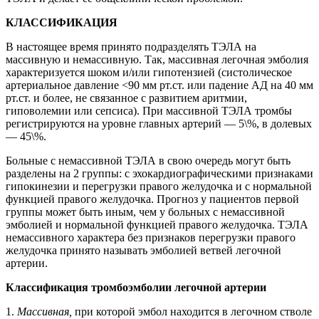
КЛАССИФИКАЦИЯ
В настоящее время принято подразделять ТЭЛА на
массивную и немассивную. Так, массивная легочная эмболия
характеризуется шоком и/или гипотензией (систолическое
артериальное давление <90 мм рт.ст. или падение АД на 40 мм
рт.ст. и более, не связанное с развитием аритмии,
гиповолемии или сепсиса). При массивной ТЭЛА тромбы
регистрируются на уровне главных артерий — 5\%, в долевых
— 45\%.
Больные с немассивной ТЭЛА в свою очередь могут быть
разделены на 2 группы: с эхокардиографическими признаками
гипокинезии и перегрузки правого желудочка и с нормальной
функцией правого желудочка. Прогноз у пациентов первой
группы может быть иным, чем у больных с немассивной
эмболией и нормальной функцией правого желудочка. ТЭЛА
немассивного характера без признаков перегрузки правого
желудочка принято называть эмболией ветвей легочной
артерии.
Классификация тромбоэмболии легочной артерии
1.
Массивная,
при которой эмбол находится в легочном стволе