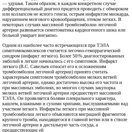
— удушья. Таким образом, в каждом конкретном случае
дифференциальный диагноз придется проводить с обмороком
или коллапсом не ясного генеза, острым инфарктом миокарда,
нарушением мозгового кровообращения, отеком легких. В
некоторых случаях массивной тромбоэмболии легочной
артерии развивается симптоматика кардиогенного шока или
больной умирает внезапно.
Одним из наиболее часто встречающихся при ТЭЛА
симптомокомплексов считается легочно-геморрагический
синдром (инфаркт легкого). Более 50\% диагностированных
эмболий в легкие начинались с его симптомов. Инфаркт
легкого (В.С. Савельев относит его к осложнениям
тромбоэмболии легочной артерии) принято считать
характерным симптомом тромбоэмболии мелких ветвей
легочной артерии, однако достаточно высока его частота и
при массивных эмболиях, во многих случаях закупорка
мелких ветвей легочной артерии предшествует массивной
ТЭЛА. Он проявляется болями плеврального характера,
кашлем, влажными и сухими хрипами, выслушиваемыми над
участком легкого. Инфаркты легкого при массивной
тромбоэмболии легкого объясняются миграцией фрагментов
крупного тромба, находящегося в главной ветви или в стволе
легочной артерии в дистальную часть сосуда, а
предшествующие ей