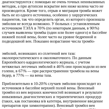
диагностируются с помощью не очень точных неинвазивных
методик, а при аутопсии вскрытие вен ниже колена часто не
производится. Кроме того, отрыв и миграция тромба может
быть не из одного источника, особенно у хирургических
пациентов, так что определить орган, из которого произошла
эмболия не всегда возможно. У больных с установленным
источником ТЭЛА в 70\% (по некоторым данным, в 90\%)
случаев выявлены тромбы (один или более одного) в бассейне
нижней полой вены, более часто на уровне бедренной и
подвздошной вен. Показано возрастание числа тромбо-
эмболий, возникших из сплетений вен таза:
околопростатического и околоматочного. По данным
Европейского кардиологического журнала, с учетом
нетяжелых легочных эмболий в 46\% они происходили из вен
голени, в 67\% — при распространении тромбоза на вены
бедер, в 77\% — на вены таза.
Приблизительно в 10-20\% случаев эмболия происходит из
источников в бассейне верхней полой вены. Венозный
тромбоз из вен верхних конечностей возникает в результате
инвазивных диагностических и терапевтических процедур
(таких, как постановка в/в катетера, внутривенное введение
препаратов при химиотерапии). Венозный тромбоз вен