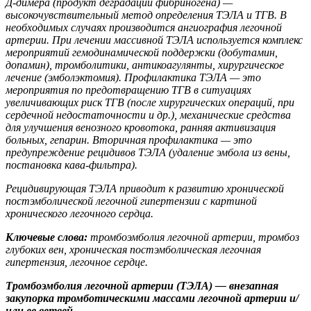
Д-димера (продукт деградации фибриногена) —
высокочувствительный метод определения ТЭЛА и ТГВ. В
необходимых случаях производится ангиография легочной
артерии. При лечении массивной ТЭЛА используется комплекс
мероприятий гемодинамической поддержки (добутамин,
допамин), тромболитики, антикоагулянты, хирургическое
лечение (эмболэктомия). Профилактика ТЭЛА — это
мероприятия по предотвращению ТГВ в ситуациях
увеличивающих риск ТГВ (после хирургических операций, при
сердечной недостаточности и др.), механические средства
для улучшения венозного кровотока, ранняя активизация
больных, гепарин. Вторичная профилактика — это
предупреждение рецидивов ТЭЛА (удаление эмбола из вены,
постановка кава-фильтра).
Рецидивирующая ТЭЛА приводит к развитию хронической
постэмболической легочной гипертензии с картиной
хронического легочного сердца.
Ключевые слова:
тромбоэмболия легочной артерии, тромбоз
глубоких вен, хроническая постэмболическая легочная
гипертензия, легочное сердце.
Тромбоэмболия легочной артерии (ТЭЛА) — внезапная
закупорка тромботическими массами легочной артерии и/
или ее ветвей.