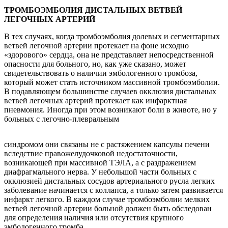
ТРОМБОЭМБОЛИЯ ДИСТАЛЬНЫХ ВЕТВЕЙ
ЛЕГОЧНЫХ АРТЕРИЙ
В тех случаях, когда тромбоэмболия долевых и сегментарных
ветвей легочной артерии протекает на фоне исходно
«здорового» сердца, она не представляет непосредственной
опасности для больного, но, как уже сказано, может
свидетельствовать о наличии эмбологенного тромбоза,
который может стать источником массивной тромбоэмболии.
В подавляющем большинстве случаев окклюзия дистальных
ветвей легочных артерий протекает как инфарктная
пневмония. Иногда при этом возникают боли в животе, но у
больных с легочно-плевральным
синдромом они связаны не с растяжением капсулы печени
вследствие правожелудочковой недостаточности,
возникающей при массивной ТЭЛА, а с раздражением
диафрагмального нерва. У небольшой части больных с
окклюзией дистальных сосудов артериального русла легких
заболевание начинается с коллапса, а только затем развивается
инфаркт легкого. В каждом случае тромбоэмболии мелких
ветвей легочной артерии больной должен быть обследован
для определения наличия или отсутствия крупного
эмбологенного тромба.