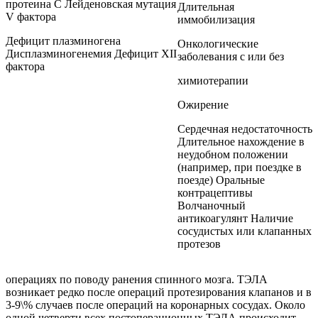
протеина С Лейденовская мутация
Длительная
V фактора
иммобилизация
Дефицит плазминогена
Онкологические
Дисплазминогенемия Дефицит XII
заболевания с или без
фактора
химиотерапии
Ожирение
Сердечная недостаточность
Длительное нахождение в
неудобном положении
(например, при поездке в
поезде) Оральные
контрацептивы
Волчаночный
антикоагулянт Наличие
сосудистых или клапанных
протезов
операциях по поводу ранения спинного мозга. ТЭЛА
возникает редко после операций протезирования клапанов и в
3-9\% случаев после операций на коронарных сосудах. Около
одной четверти всех постоперационных ТЭЛА происходит