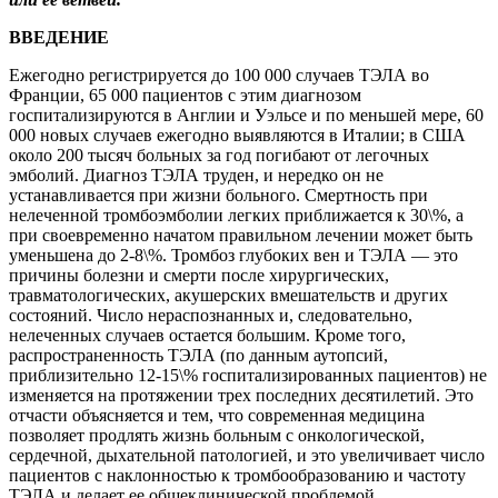
ВВЕДЕНИЕ
Ежегодно регистрируется до 100 000 случаев ТЭЛА во
Франции, 65 000 пациентов с этим диагнозом
госпитализируются в Англии и Уэльсе и по меньшей мере, 60
000 новых случаев ежегодно выявляются в Италии; в США
около 200 тысяч больных за год погибают от легочных
эмболий. Диагноз ТЭЛА труден, и нередко он не
устанавливается при жизни больного. Смертность при
нелеченной тромбоэмболии легких приближается к 30\%, а
при своевременно начатом правильном лечении может быть
уменьшена до 2-8\%. Тромбоз глубоких вен и ТЭЛА — это
причины болезни и смерти после хирургических,
травматологических, акушерских вмешательств и других
состояний. Число нераспознанных и, следовательно,
нелеченных случаев остается большим. Кроме того,
распространенность ТЭЛА (по данным аутопсий,
приблизительно 12-15\% госпитализированных пациентов) не
изменяется на протяжении трех последних десятилетий. Это
отчасти объясняется и тем, что современная медицина
позволяет продлять жизнь больным с онкологической,
сердечной, дыхательной патологией, и это увеличивает число
пациентов с наклонностью к тромбообразованию и частоту
ТЭЛА и делает ее общеклинической проблемой.