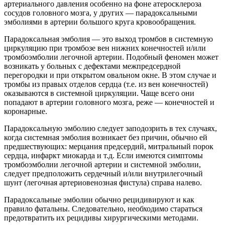
артериального давления особенно на фоне атеросклероза
сосудов головного мозга, у других — парадоксальными
эмболиями в артерии большого круга кровообращения.
Парадоксальная эмболия — это выход тромбов в системную
циркуляцию при тромбозе вен нижних конечностей и/или
тромбоэмболии легочной артерии. Подобный феномен может
возникать у больных с дефектами межпредсердной
перегородки и при открытом овальном окне. В этом случае и
тромбы из правых отделов сердца (т.е. из вен конечностей)
оказываются в системной циркуляции. Чаще всего они
попадают в артерии головного мозга, реже — конечностей и
коронарные.
Парадоксальную эмболию следует заподозрить в тех случаях,
когда системная эмболия возникает без причин, обычно ей
предшествующих: мерцания предсердий, митральный порок
сердца, инфаркт миокарда и т.д. Если имеются симптомы
тромбоэмболии легочной артерии и системной эмболии,
следует предположить сердечный и/или внутрилегочный
шунт (легочная артериовенозная фистула) справа налево.
Парадоксальные эмболии обычно рецидивируют и как
правило фатальны. Следовательно, необходимо стараться
предотвратить их рецидивы хирургическими методами.