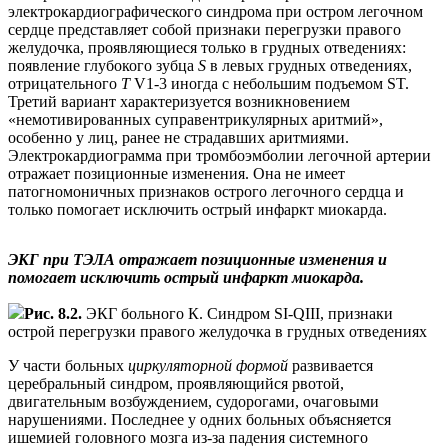
электрокардиографического синдрома при остром легочном
сердце представляет собой признаки перегрузки правого
желудочка, проявляющиеся только в грудных отведениях:
появление глубокого зубца
S
в левых грудных отведениях,
отрицательного
Т
V1-3 иногда с небольшим подъемом ST.
Третий вариант характеризуется возникновением
«немотивированных суправентрикулярных аритмий»,
особенно у лиц, ранее не страдавших аритмиями.
Электрокардиограмма при тромбоэмболии легочной артерии
отражает позиционные изменения. Она не имеет
патогномоничных признаков острого легочного сердца и
только помогает исключить острый инфаркт миокарда.
ЭКГ при ТЭЛА отражает позиционные изменения и
помогает исключить острый инфаркт миокарда.
Рис. 8.2.
ЭКГ больного К. Синдром SI-QIII, признаки
острой перегрузки правого желудочка в грудных отведениях
У части больных
циркуляторной формой
развивается
церебральный синдром, проявляющийся рвотой,
двигательным возбуждением, судорогами, очаговыми
нарушениями. Последнее у одних больных объясняется
ишемией головного мозга из-за падения системного