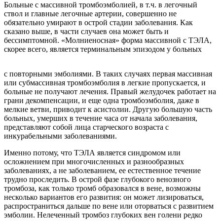
Больные с массивной тромбоэмболией, в т.ч. в легочный
ствол и главные легочные артерии, совершенно не
обязательно умирают в острой стадии заболевания. Как
сказано выше, в части случаев она может быть и
бессимптомной. «Молниеносная» форма массивной с ТЭЛА,
скорее всего, является терминальным эпизодом у больных
с повторными эмболиями. В таких случаях первая массивная
или субмассивная тромбоэмболия в легкие пропускается, и
больные не получают лечения. Правый желудочек работает на
грани декомпенсации, и еще одна тромбоэмболия, даже в
мелкие ветви, приводит к асистолии. Другую большую часть
больных, умерших в течение часа от начала заболевания,
представляют собой лица старческого возраста с
инкурабельными заболеваниями.
Именно потому, что ТЭЛА является синдромом или
осложнением при многочисленных и разнообразных
заболеваниях, а не заболеванием, ее естественное течение
трудно проследить. В острой фазе глубокого венозного
тромбоза, как только тромб образовался в вене, возможны
несколько вариантов его развития: он может лизироваться,
распространиться дальше по вене или оторваться с развитием
эмболии. Нелеченный тромбоз глубоких вен голени редко