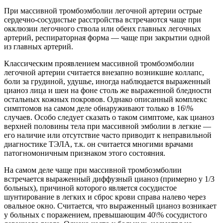
При массивной тромбоэмболии легочной артерии острые
сердечно-сосудистые расстройства встречаются чаще при
окклюзии легочного ствола или обеих главных легочных
артерий, респираторная форма — чаще при закрытии одной
из главных артерий.
Классическим проявлением массивной тромбоэмболии
легочной артерии считается внезапно возникшие коллапс,
боли за грудиной, удушье, иногда наблюдается выраженный
цианоз лица и шеи на фоне столь же выраженной бледности
остальных кожных покровов. Однако описанный комплекс
симптомов на самом деле обнаруживают только в 16\%
случаев. Особо следует сказать о таком симптоме, как цианоз
верхней половины тела при массивной эмболии в легкие —
его наличие или отсутствие часто приводит к неправильной
диагностике ТЭЛА, т.к. он считается многими врачами
патогномоничным признаком этого состояния.
На самом деле чаще при массивной тромбоэмболии
встречается выраженный диффузный цианоз (примерно у 1/3
больных), причиной которого является сосудистое
шунтирование в легких и сброс крови справа налево через
овальное окно. Считается, что выраженный цианоз возникает
у больных с поражением, превышающим 40\% сосудистого