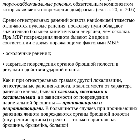
тора-коабдоминальные ранения
, обязательным компонентом
которых является повреждение диафрагмы (см. гл. 20, п. 20.6).
Среди огнестрельных ранений живота наибольшей тяжестью
отличаются пулевые ранения, поскольку пули обладают
значительно большей кинетической энергией, чем осколки.
При МВР
повреждения живота бывают 2 видов в
соответствии с двумя поражающими факторами МВР:
• осколочные ранения;
• закрытые повреждения органов брюшной полости в
результате действия ударной волны.
Как и при огнестрельных травмах другой локализации,
огнестрельные ранения живота, в зависимости от характера
раневого канала, бывают
слепыми, сквозными и
касательными
, а в зависимости от повреждения
париетальной брюшины —
проникающими и
непроникающими
. В большинстве случаев при проникающих
ранениях живота повреждаются органы брюшной полости
(внутренние органы) и редко — только париетальная
брюшина, брыжейка, большой