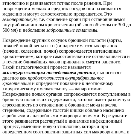
этиологию и развиваются тотчас после ранения. При
повреждении мелких и средних сосудов они развиваются
медленно и могут самостоятельно прекращаться. Это
гемоперитонеум
, т.е. скопление крови при остановившемся
внутрибрю-шинном кровотечении (обычно объемом от 300 до
500 мл) и небольшие
забрюшинные гематомы
.
Повреждение крупных сосудов брюшной полости (аорты,
нижней полой вены и т.п.) и паренхиматозных органов
(печени, селезенки, почки) сопровождается интенсивным
кровотечением, которое самостоятельно не останавливается и
в течение ближайших часов приводит к смерти раненого.
Такой патологический процесс называется
жизнеугрожающим последствием ранения
,
выносится в
диагноз как
продолжающееся внутрибрюшинное
кровотечение
и определяет показание к неотложному
хирургическому вмешательству — лапаротомии.
Повреждение полых органов сопровождается поступлением в
брюшную полость их содержимого, которое имеет различную
агрессивность по отношению к брюшине: моча и желчь
стерильны, содержимое толстой кишки обильно насыщено
аэробными и анаэробными микроорганизмами. В результате
этого развивается растянутый в динамике инфекционный
процесс, имеющий новую этиологию, который при
определенном соотношении защитных сил макроорганизма и