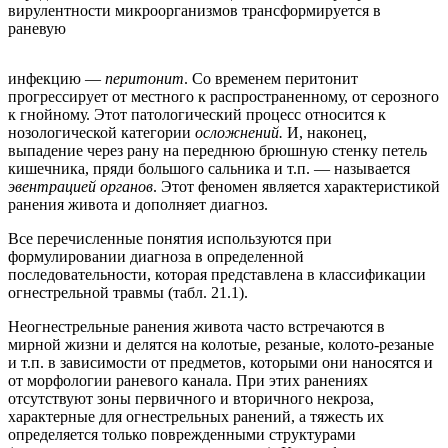
вирулентности микроорганизмов трансформируется в
раневую
инфекцию —
перитонит
. Со временем перитонит
прогрессирует от местного к распространенному, от серозного
к гнойному. Этот патологический процесс относится к
нозологической категории
осложнений.
И, наконец,
выпадение через рану на переднюю брюшную стенку петель
кишечника, пряди большого сальника и т.п. — называется
эвентрацией органов
. Этот феномен является характеристикой
ранения живота и дополняет диагноз.
Все перечисленные понятия используются при
формулировании диагноза в определенной
последовательности, которая представлена в классификации
огнестрельной травмы (табл. 21.1).
Неогнестрельные ранения живота часто встречаются в
мирной жизни и делятся на колотые, резаные, колото-резаные
и т.п. в зависимости от предметов, которыми они наносятся и
от морфологии раневого канала. При этих ранениях
отсутствуют зоны первичного и вторичного некроза,
характерные для огнестрельных ранений, а тяжесть их
определяется только поврежденными структурами