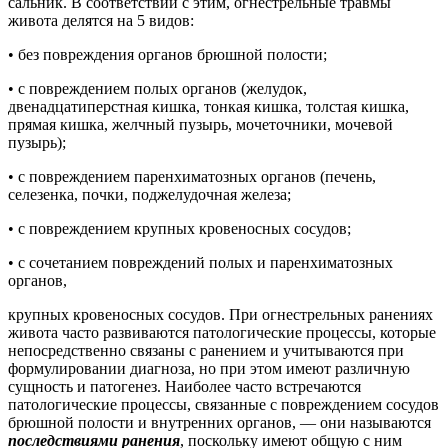
сальник. В соответствии с этим, огнестрельные травмы
живота делятся на 5 видов:
• без повреждения органов брюшной полости;
• с повреждением полых органов (желудок,
двенадцатиперстная кишка, тонкая кишка, толстая кишка,
прямая кишка, желчный пузырь, мочеточники, мочевой
пузырь);
• с повреждением паренхиматозных органов (печень,
селезенка, почки, поджелудочная железа;
• с повреждением крупных кровеносных сосудов;
• с сочетанием повреждений полых и паренхиматозных
органов,
крупных кровеносных сосудов. При огнестрельных ранениях
живота часто развиваются патологические процессы, которые
непосредственно связаны с ранением и учитываются при
формулировании диагноза, но при этом имеют различную
сущность и патогенез. Наиболее часто встречаются
патологические процессы, связанные с повреждением сосудов
брюшной полости и внутренних органов, — они называются
последствиями ранения
, поскольку имеют общую с ним