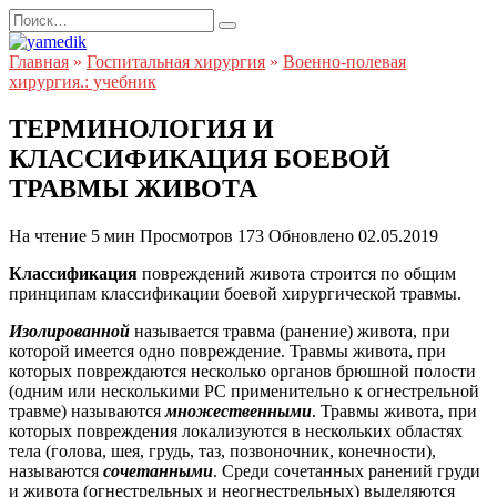
Перейти
Search
к
for:
содержанию
Главная
»
Госпитальная хирургия
»
Военно-полевая
хирургия.: учебник
ТЕРМИНОЛОГИЯ И
КЛАССИФИКАЦИЯ БОЕВОЙ
ТРАВМЫ ЖИВОТА
На чтение
5 мин
Просмотров
173
Обновлено
02.05.2019
Классификация
повреждений живота строится по общим
принципам классификации боевой хирургической травмы.
Изолированной
называется травма (ранение) живота, при
которой имеется одно повреждение. Травмы живота, при
которых повреждаются несколько органов брюшной полости
(одним или несколькими РС применительно к огнестрельной
травме) называются
множественными
. Травмы живота, при
которых повреждения локализуются в нескольких областях
тела (голова, шея, грудь, таз, позвоночник, конечности),
называются
сочетанными
. Среди сочетанных ранений груди
и живота (огнестрельных и неогнестрельных) выделяются