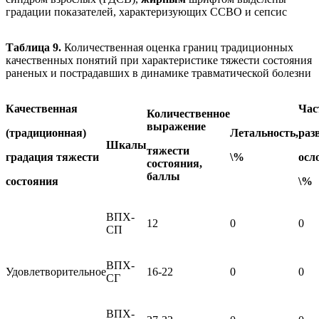
градации показателей, характеризующих ССВО и сепсис
Таблица 9.
Количественная оценка границ традиционных
качественных понятий при характеристике тяжести состояния
раненых и пострадавших в динамике травматической болезни
Качественная
Час
Количественное
выражение
(традиционная)
Летальность,
раз
Шкалы
тяжести
градация тяжести
\%
осл
состояния,
баллы
состояния
\%
ВПХ-
12
0
0
СП
ВПХ-
Удовлетворительное
16-22
0
0
СГ
ВПХ-