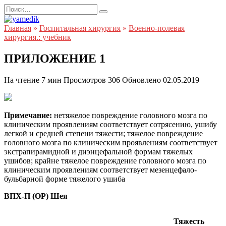
Перейти
Search
к
for:
содержанию
Главная
»
Госпитальная хирургия
»
Военно-полевая
хирургия.: учебник
ПРИЛОЖЕНИЕ 1
На чтение
7 мин
Просмотров
306
Обновлено
02.05.2019
Примечание:
нетяжелое повреждение головного мозга по
клиническим проявлениям соответствует сотрясению, ушибу
легкой и средней степени тяжести; тяжелое повреждение
головного мозга по клиническим проявлениям соответствует
экстрапирамидной и диэнцефальной формам тяжелых
ушибов; крайне тяжелое повреждение головного мозга по
клиническим проявлениям соответствует мезенцефало-
бульбарной форме тяжелого ушиба
ВПХ-П (ОР) Шея
Тяжесть