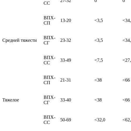
27-32
0
0
СС
ВПХ-
13-20
<3,5
<34
СП
ВПХ-
Средней тяжести
23-32
<3,5
<34
СГ
ВПХ-
33-49
<7,5
<27
СС
ВПХ-
21-31
<38
<66
СП
ВПХ-
Тяжелое
33-40
<38
<66
СГ
ВПХ-
50-69
<32,0
<62
СС