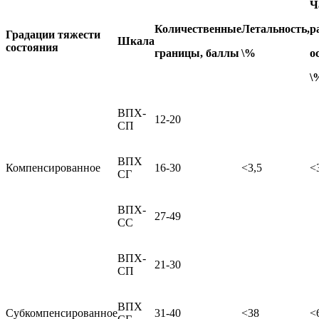
Ч
Количественные
Летальность,
р
Градации тяжести
Шкала
состояния
границы, баллы
\%
о
\
ВПХ-
12-20
СП
ВПХ
Компенсированное
16-30
<3,5
<
СГ
ВПХ-
27-49
СС
ВПХ-
21-30
СП
ВПХ
Субкомпенсированное
31-40
<38
<