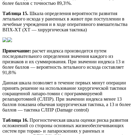
более баллов с точностью 89,3\%.
Таблица 15.
Шкала определения вероятности развития
летального исхода у раненных в живот при поступлении в
лечебные учреждения и в ходе оперативного вмешательства
ВПХ-ХТ (ХТ — хирургическая тактика)
Примечание:
расчет индекса производится путем
последовательного определения значения каждого из
признаков и их суммирования. При значении индекса 13 и
более баллов — вероятность летального исхода составляет
91,8\%
Данная шкала позволяет в течение первых минут операции
принять решение на использование хирургической тактики
сокращенной лапаро-томии с программируемой
релапаротомией (СЛПР). При значении индекса менее 13
баллов показана обычная хирургическая тактика, а 13 и более
баллов — тактика СЛПР (Damage control)
Таблица 16.
Прогностическая шкала оценки риска развития
осложнений со стороны основных жизнеобеспечивающих
систем при торако- и лапароскопиях у раненых и