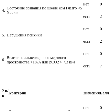
нет
0
Состояние сознания по шкале ком Глазго <5
4.
баллов
есть
2
нет
0
5.
Нарушения психики
есть
2
нет
0
Величина альвеолярного мертвого
6.
пространства >18\% или pСО2 > 7,3 кРа
есть
7
? п/
Критерии
Значения
Балл
п
нет
0