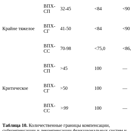
ВПХ-
32-45
<84
<90
СП
ВПХ-
Крайне тяжелое
41-50
<84
<90
СГ
ВПХ-
70-98
<75,0
<86
СС
ВПХ-
>45
100
—
СП
ВПХ-
Критическое
>50
100
—
СГ
ВПХ-
>99
100
—
СС
Таблица 10.
Количественные границы компенсации,
субкомпенсации и декомпенсации функциональных систем и