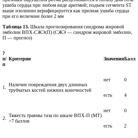
ушиба сердца при любом виде аритмий; подъем сегмента ST
выше изолинии верифицируется как признак ушиба сердца
при его величине более 2 мм
Таблица 13.
Шкала прогнозирования синдрома жировой
эмболии ВПХ-СЖЭ(П) (СЖЭ — синдром жировой эмболии,
П — прогноз)
?
п/
Критерии
Значения
Балл
п
нет
0
Наличие повреждения двух длинных
1.
трубчатых костей нижних конечностей
есть
4
нет
0
Тяжесть травмы таза по шкале ВПХ-П (МТ)
2.
>7 баллов
есть
2