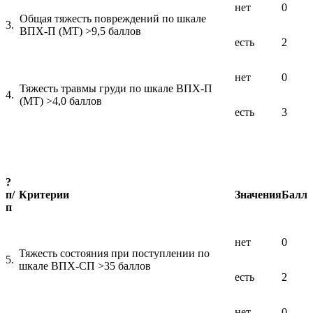
нет
0
Общая тяжесть повреждений по шкале
3.
ВПХ-П (МТ) >9,5 баллов
есть
2
нет
0
Тяжесть травмы груди по шкале ВПХ-П
4.
(МТ) >4,0 баллов
есть
3
?
п/
Критерии
Значения
Балл
п
нет
0
Тяжесть состояния при поступлении по
5.
шкале ВПХ-СП >35 баллов
есть
2
нет
0