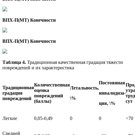
ВПХ-П(МТ) Конечности
ВПХ-П(МТ) Конечности
Таблица 4.
Традиционная качественная градация тяжести
повреждений и их характеристика
Постоянная
Количественная
Про
Традиционная
Летальность,
оценка
утр
градация
инвалидиза-
повреждений
тру
\%
повреждений
(баллы)
сут
ция, \%
Легкие
0,05-0,49
0
0
<70
Средней