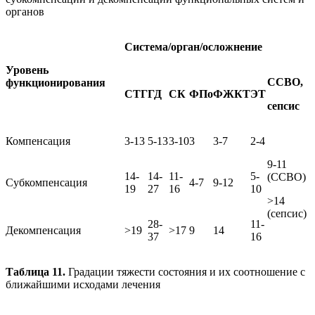
органов
Система/орган/осложнение
Уровень
ССВО,
функционирования
СТГ
ГД
СК
ФПо
ФЖКТ
ЭТ
сепсис
Компенсация
3-13
5-13
3-10
3
3-7
2-4
9-11
14-
14-
11-
5-
(ССВО)
Субкомпенсация
4-7
9-12
19
27
16
10
>14
(сепсис)
28-
11-
Декомпенсация
>19
>17
9
14
37
16
Таблица 11.
Градации тяжести состояния и их соотношение с
ближайшими исходами лечения