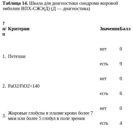
Таблица 14.
Шкала для диагностики синдрома жировой
эмболии ВПХ-СЖЭ(Д) (Д — диагностика)
?
п/
Критерии
Значения
Балл
п
нет
0
1.
Петехии
есть
9
нет
0
2.
РаО2/FiO2<140
есть
6
нет
0
Жировые глобулы в плазме крови более 7
3.
мкм или более 5 глобул в поле зрения
есть
4