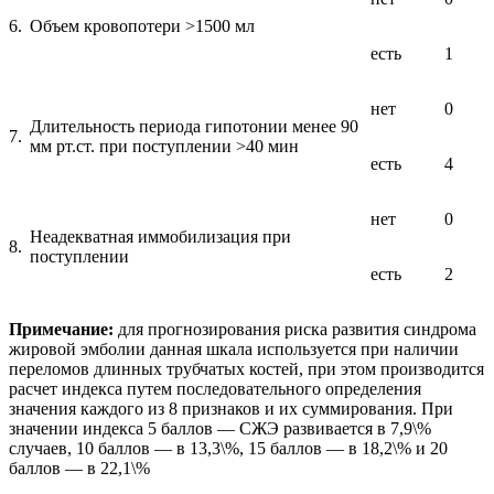
6.
Объем кровопотери >1500 мл
есть
1
нет
0
Длительность периода гипотонии менее 90
7.
мм рт.ст. при поступлении >40 мин
есть
4
нет
0
Неадекватная иммобилизация при
8.
поступлении
есть
2
Примечание:
для прогнозирования риска развития синдрома
жировой эмболии данная шкала используется при наличии
переломов длинных трубчатых костей, при этом производится
расчет индекса путем последовательного определения
значения каждого из 8 признаков и их суммирования. При
значении индекса 5 баллов — СЖЭ развивается в 7,9\%
случаев, 10 баллов — в 13,3\%, 15 баллов — в 18,2\% и 20
баллов — в 22,1\%