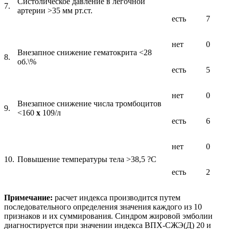
Систолическое давление в легочной
7.
артерии >35 мм рт.ст.
есть
7
нет
0
Внезапное снижение гематокрита <28
8.
об.\%
есть
5
нет
0
Внезапное снижение числа тромбоцитов
9.
<160
х
109/л
есть
6
нет
0
10.
Повышение температуры тела >38,5 ?С
есть
2
Примечание:
расчет индекса производится путем
последовательного определения значения каждого из 10
признаков и их суммирования. Синдром жировой эмболии
диагностируется при значении индекса ВПХ-СЖЭ(Д) 20 и