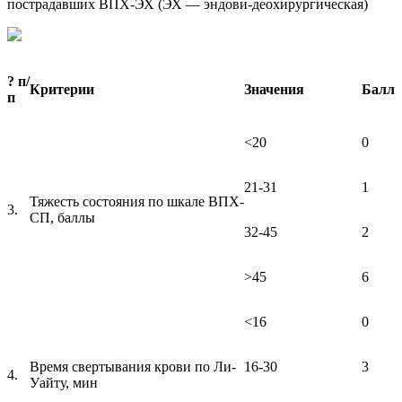
пострадавших ВПХ-ЭХ (ЭХ — эндови-деохирургическая)
? п/
Критерии
Значения
Балл
п
<20
0
21-31
1
Тяжесть состояния по шкале ВПХ-
3.
СП, баллы
32-45
2
>45
6
<16
0
Время свертывания крови по Ли-
16-30
3
4.
Уайту, мин