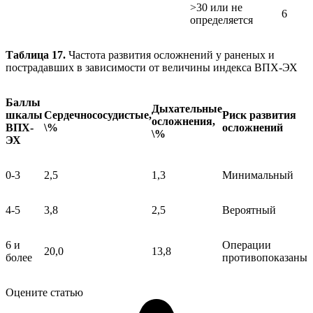
>30 или не
6
определяется
Таблица 17.
Частота развития осложнений у раненых и
пострадавших в зависимости от величины индекса ВПХ-ЭХ
Баллы
Дыхательные
шкалы
Сердечнососудистые,
Риск развития
осложнения,
ВПХ-
\%
осложнений
\%
ЭХ
0-3
2,5
1,3
Минимальный
4-5
3,8
2,5
Вероятный
6 и
Операции
20,0
13,8
более
противопоказаны
Оцените статью