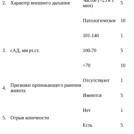
Частое (>25 в 1
2.
Характер внешнего дыхания
5
мин)
Патологическое
10
101-140
1
3.
сАД, мм рт.ст.
100-70
5
<70
10
Отсутствуют
1
Признаки проникающего ранения
4.
живота
Имеются
5
Нет
1
5.
Отрыв конечности
Есть
5