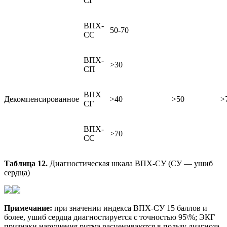
СГ
ВПХ-
50-70
СС
ВПХ-
>30
СП
ВПХ
Декомпенсированное
>40
>50
>
СГ
ВПХ-
>70
СС
Таблица 12.
Диагностическая шкала ВПХ-СУ (СУ — ушиб
сердца)
Примечание:
при значении индекса ВПХ-СУ 15 баллов и
более, ушиб сердца диагностируется с точностью 95\%; ЭКГ
признаки нарушения ритма расцениваются в пользу диагноза