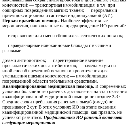
конечностей; — транспортная иммобилизация, в т.ч. при
обширных повреждениях мягких тканей; — пероральный
прием доксициклина из аптечки индивидуальной (АИ).
Первая врачебная помощь.
Наиболее эффективные
мероприятия, направленные на предупреждение ИО ранений:
— исправление или смена сбившихся асептических повязок;
— паравульнарные новокаиновые блокады с высшими
разовыми
дозами антибиотиков; — парентеральное введение
профилактических доз антибиотиков; — замена жгута на
иной способ временной остановки кровотечения для
уменьшения ишемии конечности; — иммобилизация
поврежденной области табельными средствами.
Квалифицированная медицинская помощь.
В современных
условиях большинство раненых доставляется на этап оказания
квалифицированной медицинской помощи не позднее 2-3 ч.
Средние сроки пребывания раненых в омедб (омедо) не
превышают 2 сут. В этих условиях ИО на этапе оказания
квалифицированной медицинской помощи, как правило, не
успевают развиться.
Профилактика ИО ранений включает
следующие мероприятия: