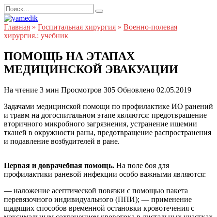
Перейти
Search
к
for:
содержанию
Главная
»
Госпитальная хирургия
»
Военно-полевая
хирургия.: учебник
ПОМОЩЬ НА ЭТАПАХ
МЕДИЦИНСКОЙ ЭВАКУАЦИИ
На чтение
3 мин
Просмотров
305
Обновлено
02.05.2019
Задачами медицинской помощи по профилактике ИО ранений
и травм на догоспитальном этапе являются: предотвращение
вторичного микробного загрязнения, устранение ишемии
тканей в окружности раны, предотвращение распространения
и подавление возбудителей в ране.
Первая и доврачебная помощь.
На поле боя для
профилактики раневой инфекции особо важными являются:
— наложение асептической повязки с помощью пакета
перевязочного индивидуального (ППИ); — применение
щадящих способов временной остановки кровотечения с
максимальным сохранением кровотока в дистальных участках