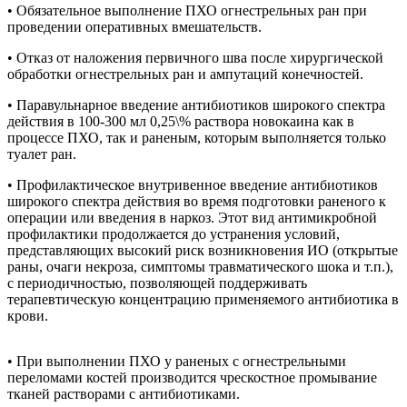
• Обязательное выполнение ПХО огнестрельных ран при
проведении оперативных вмешательств.
• Отказ от наложения первичного шва после хирургической
обработки огнестрельных ран и ампутаций конечностей.
• Паравульнарное введение антибиотиков широкого спектра
действия в 100-300 мл 0,25\% раствора новокаина как в
процессе ПХО, так и раненым, которым выполняется только
туалет ран.
• Профилактическое внутривенное введение антибиотиков
широкого спектра действия во время подготовки раненого к
операции или введения в наркоз. Этот вид антимикробной
профилактики продолжается до устранения условий,
представляющих высокий риск возникновения ИО (открытые
раны, очаги некроза, симптомы травматического шока и т.п.),
с периодичностью, позволяющей поддерживать
терапевтическую концентрацию применяемого антибиотика в
крови.
• При выполнении ПХО у раненых с огнестрельными
переломами костей производится чрескостное промывание
тканей растворами с антибиотиками.