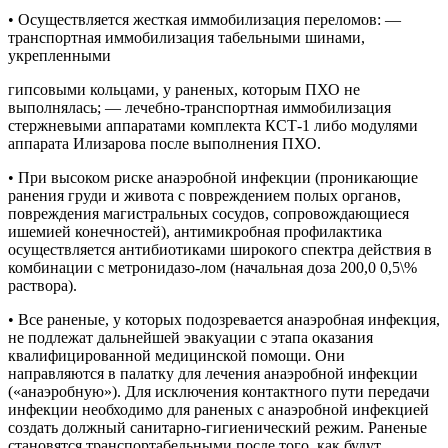
• Осуществляется жесткая иммобилизация переломов: —
транспортная иммобилизация табельными шинами,
укрепленными
гипсовыми кольцами, у раненых, которым ПХО не
выполнялась; — лечебно-транспортная иммобилизация
стержневыми аппаратами комплекта КСТ-1 либо модулями
аппарата Илизарова после выполнения ПХО.
• При высоком риске анаэробной инфекции (проникающие
ранения груди и живота с повреждением полых органов,
повреждения магистральных сосудов, сопровождающиеся
ишемией конечностей), антимикробная профилактика
осуществляется антибиотиками широкого спектра действия в
комбинации с метронидазо-лом (начальная доза 200,0 0,5\%
раствора).
• Все раненые, у которых подозревается анаэробная инфекция,
не подлежат дальнейшей эвакуации с этапа оказания
квалифицированной медицинской помощи. Они
направляются в палатку для лечения анаэробной инфекции
(«анаэробную»). Для исключения контактного пути передачи
инфекции необходимо для раненых с анаэробной инфекцией
создать должный санитарно-гигиенический режим. Раненые
становятся транспортабельными после того, как будут