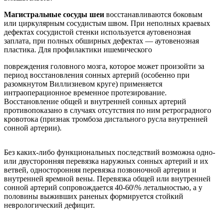
Магистральные сосуды шеи
восстанавливаются боковым
или циркулярным сосудистым швом. При неполных краевых
дефектах сосудистой стенки используется аутовенозная
заплата, при полных обширных дефектах — аутовенозная
пластика. Для профилактики ишемического
повреждения головного мозга, которое может произойти за
период восстановления сонных артерий (особенно при
разомкнутом Виллизиевом круге) применяется
интраоперационное временное протезирование.
Восстановление общей и внутренней сонных артерий
противопоказано в случаях отсутствия по ним ретроградного
кровотока (признак тромбоза дистального русла внутренней
сонной артерии).
Без каких-либо функциональных последствий возможна одно-
или двусторонняя перевязка наружных сонных артерий и их
ветвей, односторонняя перевязка позвоночной артерии и
внутренней яремной вены. Перевязка общей или внутренней
сонной артерий сопровождается 40-60\% летальностью, а у
половины выживших раненых формируется стойкий
неврологический дефицит.