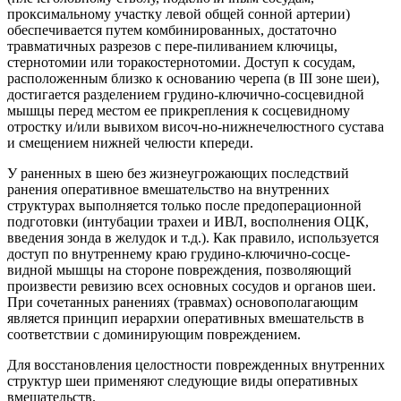
проксимальному участку левой общей сонной артерии)
обеспечивается путем комбинированных, достаточно
травматичных разрезов с пере-пиливанием ключицы,
стернотомии или торакостернотомии. Доступ к сосудам,
расположенным близко к основанию черепа (в III зоне шеи),
достигается разделением грудино-ключично-сосцевидной
мышцы перед местом ее прикрепления к сосцевидному
отростку и/или вывихом височ-но-нижнечелюстного сустава
и смещением нижней челюсти кпереди.
У раненных в шею без жизнеугрожающих последствий
ранения оперативное вмешательство на внутренних
структурах выполняется только после предоперационной
подготовки (интубации трахеи и ИВЛ, восполнения ОЦК,
введения зонда в желудок и т.д.). Как правило, используется
доступ по внутреннему краю грудино-ключично-сосце-
видной мышцы на стороне повреждения, позволяющий
произвести ревизию всех основных сосудов и органов шеи.
При сочетанных ранениях (травмах) основополагающим
является принцип иерархии оперативных вмешательств в
соответствии с доминирующим повреждением.
Для восстановления целостности поврежденных внутренних
структур шеи применяют следующие виды оперативных
вмешательств.