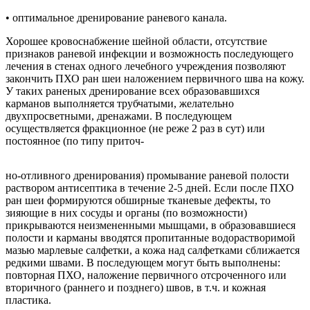
• оптимальное дренирование раневого канала.
Хорошее кровоснабжение шейной области, отсутствие
признаков раневой инфекции и возможность последующего
лечения в стенах одного лечебного учреждения позволяют
закончить ПХО ран шеи наложением первичного шва на кожу.
У таких раненых дренирование всех образовавшихся
карманов выполняется трубчатыми, желательно
двухпросветными, дренажами. В последующем
осуществляется фракционное (не реже 2 раз в сут) или
постоянное (по типу приточ-
но-отливного дренирования) промывание раневой полости
раствором антисептика в течение 2-5 дней. Если после ПХО
ран шеи формируются обширные тканевые дефекты, то
зияющие в них сосуды и органы (по возможности)
прикрываются неизмененными мышцами, в образовавшиеся
полости и карманы вводятся пропитанные водорастворимой
мазью марлевые салфетки, а кожа над салфетками сближается
редкими швами. В последующем могут быть выполнены:
повторная ПХО, наложение первичного отсроченного или
вторичного (раннего и позднего) швов, в т.ч. и кожная
пластика.