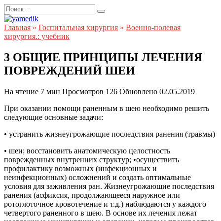
Перейти
Search
к
for:
содержанию
Главная
»
Госпитальная хирургия
»
Военно-полевая
хирургия.: учебник
3 ОБЩИЕ ПРИНЦИПЫ ЛЕЧЕНИЯ
ПОВРЕЖДЕНИЙ ШЕИ
На чтение
7 мин
Просмотров
126
Обновлено
02.05.2019
При оказании помощи раненным в шею необходимо решить
следующие основные задачи:
• устранить жизнеугрожающие последствия ранения (травмы)
• шеи; восстановить анатомическую целостность
поврежденных внутренних структур; •осуществить
профилактику возможных (инфекционных и
неинфекционных) осложнений и создать оптимальные
условия для заживления ран. Жизнеугрожающие последствия
ранения (асфиксия, продолжающееся наружное или
ротоглоточное кровотечение и т.д.) наблюдаются у каждого
четвертого раненного в шею. В основе их лечения лежат