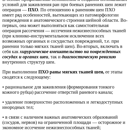
условий для заживления ран при боевых ранениях шеи лежит
операция —
ПХО
. По отношению к ранениям шеи ПХО
имеет ряд особенностей, вытекающих из патоморфологии
повреждения и анатомического строения шейной области. Во-
первых, она может выполняться как самостоятельная
операция рассечения — иссечения нежизнеспособных тканей
(при клинико-инструментальном исключении всех
возможных органных и сосудистых повреждений, т.е. при
ранении только мягких тканей шеи). Во-вторых, включать в
себя как
хирургическое вмешательство на поврежденных
сосудах и органах шеи
, так и
диагностическую ревизию
внутренних структур шеи.
При выполнении
ПХО раны мягких тканей шеи,
ее этапы
сводятся к следующему:
• рациональное для заживления (формирования тонкого
кожного рубца) рассечение отверстий раневого канала;
• удаление поверхностно расположенных и легкодоступных
инородных тел;
• в связи с наличием важных анатомических образований
(сосудов, нервов) на ограниченной площади — осторожное и
экономное иссечение нежизнеспособных тканей;