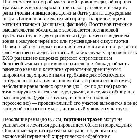
При отсутствии острой массивной кровопотери, обширного
травматического некроза и признаков раневой инфекции,
раны
глотки и пищевода
должны быть ушиты двухрядным
швом. Линию швов желательно прикрыть прилежащими
мягкими тканями (мышцами, фасцией). Восстановительные
вмешательства обязательно завершаются постановкой
трубчатых (лучше двухпросветных) дренажей и введением
зонда в желудок через нос или грушевидный синус глотки.
Первичный шов полых органов противопоказан при развитии
флегмон шеи и меди-астинита. В таких случаях производится:
ВХО ран шеи из широких разрезов с применением
большеобъемных противовоспалительных блокад; область
раневого канала и клетчатка средостения дренируются
широкими двухпросветными трубками; для обеспечения
энтерального питания выполняется гастроили еюностомия;
небольшие раны полых органов (до 1 см по длине) рыхло
тампонируются мазевыми турунда-ми, а в случаях обширных
ран пищевода (дефект стенки, неполное и полное
пересечение) — проксимальный его участок выводится в виде
концевой эзофагостомы, а дистальный ушивается наглухо.
Небольшие раны (до 0,5 см)
гортани и трахеи
могут не
ушиваться и лечиться дренированием области повреждения.
Обширные ларин-готрахеальные раны подвергаются
экономной первичной хирургической обработке с