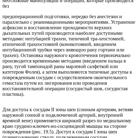
неотложные манипуляции и операции, которые производятся
без
предоперационной подготовки, нередко без анестезии и
параллельно с реанимационными мероприятиями. Устранение
асфиксии и восстановление проходимости верхних
дыхательных путей производится наиболее доступными
методами: интубацией трахеи, типичной тра-хеостомией,
атипичной трахеостомией (коникотомией, введением
интубационной трубки через зияющую рану гортани или
трахеи). Остановка наружного кровотечения первоначально
производится временными методами (введением пальца в
рану, тугой тампонадой раны марлевой салфеткой или
катетером Фолея), а затем выполняются типичные доступы к
поврежденным сосудам с осуществлением окончательного
гемостаза путем их лигирования или проведения
восстановительной операции (сосудистый шов, сосудистая
пластика).
Для доступа к сосудам II зоны шеи (сонным артериям, ветвям
наружной сонной и подключичной артерий, внутренней
яремной вене) применяется широкий разрез по медиальному
краю грудино-ключич-но-сосцевидной мышцы на стороне
повреждения (рис. 19.5). Доступ к сосудам I зоны шеи
(плечеголовному стволу, подключичным сосудам,