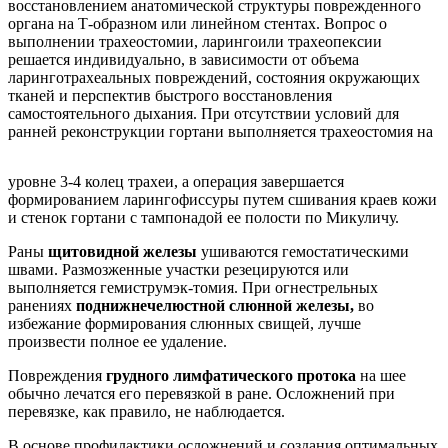
восстановлением анатомической структуры поврежденного
органа на Т-образном или линейном стентах. Вопрос о
выполнении трахеостомии, ларингоили трахеопексии
решается индивидуально, в зависимости от объема
ларинготрахеальных повреждений, состояния окружающих
тканей и перспектив быстрого восстановления
самостоятельного дыхания. При отсутствии условий для
ранней реконструкции гортани выполняется трахеостомия на
уровне 3-4 колец трахеи, а операция завершается
формированием ларингофиссуры путем сшивания краев кожи
и стенок гортани с тампонадой ее полости по Микуличу.
Раны
щитовидной железы
ушиваются гемостатическими
швами. Размозженные участки резецируются или
выполняется гемиструмэк-томия. При огнестрельных
ранениях
поднижнечелюстной слюнной железы,
во
избежание формирования слюнных свищей, лучше
произвести полное ее удаление.
Повреждения
грудного лимфатического протока
на шее
обычно лечатся его перевязкой в ране. Осложнений при
перевязке, как правило, не наблюдается.
В основе профилактики осложнений и создания оптимальных